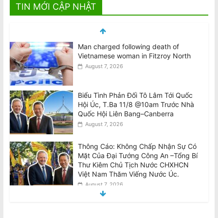
TIN MỚI CẬP NHẬT
Man charged following death of
Vietnamese woman in Fitzroy North
August 7, 2026
Biểu Tình Phản Đối Tô Lâm Tới Quốc
Hội Úc, T.Ba 11/8 @10am Trước Nhà
Quốc Hội Liên Bang–Canberra
August 7, 2026
Thông Cáo: Không Chấp Nhận Sự Có
Mặt Của Đại Tướng Công An –Tổng Bí
Thư Kiêm Chủ Tịch Nước CHXHCN
Việt Nam Thăm Viếng Nước Úc.
August 7, 2026
Announcement: Objection to the Visit
of General of Public Security, General