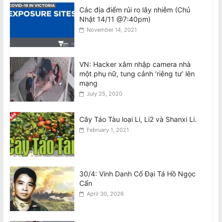
August 8, 2026
Các địa điểm rủi ro lây nhiễm (Chủ
Nhật 14/11 @7:40pm)
November 14, 2021
VIDEO: ATSB điều tra 2 máy bay
Qantas suýt đâm nhau ở Sydney
August 8, 2026
VN: Hacker xâm nhập camera nhà
một phụ nữ, tung cảnh ‘riêng tư’ lên
mạng
Đàn ông bị buộc tội sau cái chết của
July 25, 2020
phụ nữ gốc Việt ở Fitzroy North
August 7, 2026
Cây Táo Tàu loại Li, Li2 và Shanxi Li.
February 1, 2021
30/4: Vinh Danh Cố Đại Tá Hồ Ngọc
Cẩn
April 30, 2026