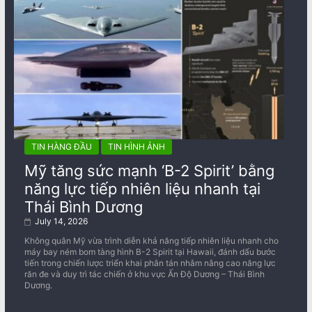
TIN HÀNG ĐẦU
TIN HÌNH ẢNH
Mỹ tăng sức mạnh ‘B-2 Spirit’ bằng
năng lực tiếp nhiên liệu nhanh tại
Thái Bình Dương
July 14, 2026
Không quân Mỹ vừa trình diễn khả năng tiếp nhiên liệu nhanh cho
máy bay ném bom tàng hình B-2 Spirit tại Hawaii, đánh dấu bước
tiến trong chiến lược triển khai phân tán nhằm nâng cao năng lực
răn đe và duy trì tác chiến ở khu vực Ấn Độ Dương – Thái Bình
Dương.