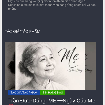
Một chủ cửa hàng vô tội bị một nhóm thiếu niên đánh đập ở
Sunshine được mô tả là một thành viên cộng đồng chăm chỉ và hào
phóng.
TÁC GIẢ/TÁC PHẨM
TÁC GIẢ/TÁC PHẨM
TIN HÀNG ĐẦU
Trần Đức-Dũng: MẸ —Ngày Của Mẹ