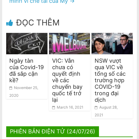
minh vì chế tài của Mỹ
→
ĐỌC THÊM
Ngày tàn
VIC: Vẫn
NSW vượt
của Covid-19
chưa có
qua VIC về
đã sắp cận
quyết định
tổng số các
kề?
về các
trường hợp
chuyến bay
COVID-19
November 25,
quốc tế trở
trong đại
2020
lại
dịch
March 16, 2021
August 28,
2021
PHIÊN BẢN ĐIỆN TỬ (24/07/26)