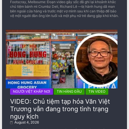
Footscray, Melbourne: Đoạn video gây sốc đã ghi lại khoảnh khắc
chủ tiệm bánh mì Crumbz Deli, Richard Lê —bị hành hung dã man
bên ngoài cửa hàng và trước mặt vợ mình sau khi can thiệp để bảo
vệ một người đàn ông lớn tuổi và một phụ nữ trẻ đang gặp khó khăn.
NGƯỜI VIỆT KHẮP NƠI
TIN HÀNG ĐẦU
TIN VIDEO
VIDEO: Chủ tiệm tạp hóa Văn Việt
Trương vẫn đang trong tình trạng
nguy kịch
August 4, 2026