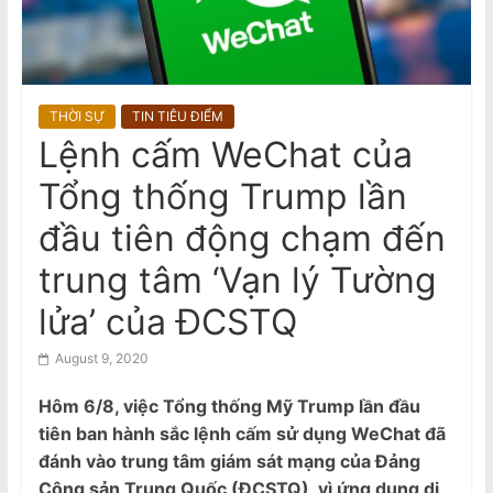
n
Viet Truong freed on bail
a
m
e
THỜI SỰ
TIN TIÊU ĐIỂM
s
Lệnh cấm WeChat của
e
Tổng thống Trump lần
N
e
đầu tiên động chạm đến
w
trung tâm ‘Vạn lý Tường
s
lửa’ của ĐCSTQ
p
a
August 9, 2020
p
e
Hôm 6/8, việc Tổng thống Mỹ Trump lần đầu
tiên ban hành sắc lệnh cấm sử dụng WeChat đã
r
đánh vào trung tâm giám sát mạng của Đảng
Cộng sản Trung Quốc (ĐCSTQ), vì ứng dụng di