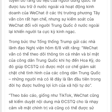
tuyên bố rằng dữ liệu của người dùng quốc tế
được lưu trữ ở nước ngoài và hoạt động kinh
doanh của WeChat ở các thị trường phương Tây
vẫn còn rất hạn chế, nhưng sự kiểm soát của
WeChat đối với người Trung Quốc ở nước ngoài
lại khiến người ta cực kỳ kinh ngạc.
Trong bức thư Tổng thống Trump gửi các nhà
lãnh đạo Nghị viện hôm 6/8 viết rằng: “WeChat
vẫn có thể theo dõi thông tin cá nhân và bí mật
của công dân Trung Quốc khi họ đến Hoa Kỳ, do
đó giúp ĐCSTQ có được một cơ chế giám sát
chặt chẽ tình hình của các công dân Trung Quốc
– những người mà có lẽ đây là lần đầu tiên trong
đời họ được hưởng lợi ích của xã hội tự do”.
“Theo báo cáo, giống như TikTok, WeChat cũng
sẽ kiểm duyệt nội dung mà ĐCSTQ cho là nhạy
cảm về mặt chính trị và cũng có thể được sử