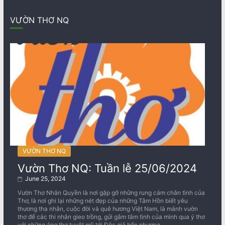
VƯỜN THƠ NQ
VƯỜN THƠ NQ
Vườn Thơ NQ: Tuần lễ 25/06/2024
June 25, 2024
Vườn Thơ Nhân Quyền là nơi gặp gỡ những rung cảm chân tình của
Thơ, là nơi ghi lại những nét đẹp của những Tâm Hồn biết yêu
thương tha nhân, cuộc đời và quê hương Việt Nam, là mảnh vườn
thơ để các thi nhân gieo trồng, gửi gắm tâm tình của mình qua ý thơ
với những áng thơ tuyệt mỹ tới Độc giả bốn phương.