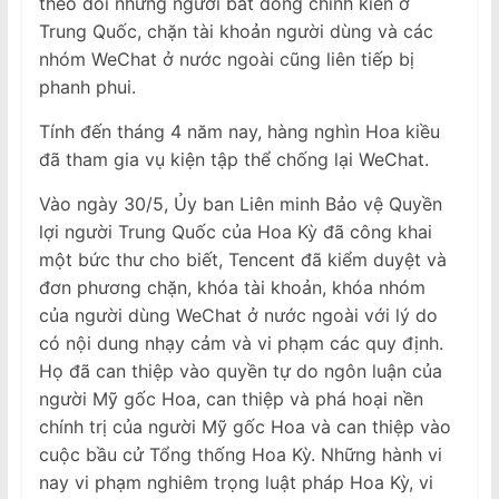
theo dõi những người bất đồng chính kiến ​​ở
Trung Quốc, chặn tài khoản người dùng và các
nhóm WeChat ở nước ngoài cũng liên tiếp bị
phanh phui.
Tính đến tháng 4 năm nay, hàng nghìn Hoa kiều
đã tham gia vụ kiện tập thể chống lại WeChat.
Vào ngày 30/5, Ủy ban Liên minh Bảo vệ Quyền
lợi người Trung Quốc của Hoa Kỳ đã công khai
một bức thư cho biết, Tencent đã kiểm duyệt và
đơn phương chặn, khóa tài khoản, khóa nhóm
của người dùng WeChat ở nước ngoài với lý do
có nội dung nhạy cảm và vi phạm các quy định.
Họ đã can thiệp vào quyền tự do ngôn luận của
người Mỹ gốc Hoa, can thiệp và phá hoại nền
chính trị của người Mỹ gốc Hoa và can thiệp vào
cuộc bầu cử Tổng thống Hoa Kỳ. Những hành vi
nay vi phạm nghiêm trọng luật pháp Hoa Kỳ, vi