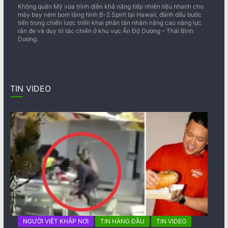
Không quân Mỹ vừa trình diễn khả năng tiếp nhiên liệu nhanh cho
máy bay ném bom tàng hình B-2 Spirit tại Hawaii, đánh dấu bước
tiến trong chiến lược triển khai phân tán nhằm nâng cao năng lực
răn đe và duy trì tác chiến ở khu vực Ấn Độ Dương – Thái Bình
Dương.
TIN VIDEO
NGƯỜI VIỆT KHẮP NƠI
TIN HÀNG ĐẦU
TIN VIDEO