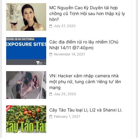
Biểu Tình Phản Đối Chuyến Công Du
MC Nguyễn Cao Kỳ Duyên tái hợp
của Tô Lâm tại Úc, T.Bảy 8/8 @2pm
chồng cũ Trịnh Hội sau hơn thập kỷ ly
trước Tòa Nhà Quốc Hội VIC
hôn?
August 7, 2026
July 27, 2020
AVRNC: Phản Đối Tổng Bí Thư Kiêm
Các địa điểm rủi ro lây nhiễm (Chủ
Chủ Tịch Nhà Nước CSVN Tô Lâm
Nhật 14/11 @7:40pm)
Đến Úc Châu
November 14, 2021
August 7, 2026
Chuyến thăm Úc của Tổng Bí thư kiêm
VN: Hacker xâm nhập camera nhà
Chủ tịch Đảng Cộng Sản Việt Nam
một phụ nữ, tung cảnh ‘riêng tư’ lên
August 6, 2026
mạng
July 25, 2020
Cây Táo Tàu loại Li, Li2 và Shanxi Li.
February 1, 2021