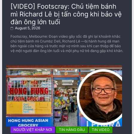
[VIDEO] Footscray: Chủ tiệm bánh
mì Richard Lê bị tấn công khi bảo vệ
đàn ông lớn tuổi
August 5, 2026
Footscray, Melbourne: Đoạn video gây sốc đã ghi lại khoảnh khắc
chủ tiệm bánh mì Crumbz Deli, Richard Lê —bị hành hung dã man
bên ngoài cửa hàng và trước mặt vợ mình sau khi can thiệp để bảo
vệ một người đàn ông lớn tuổi và một phụ nữ trẻ đang gặp khó khăn.
NGƯỜI VIỆT KHẮP NƠI
TIN HÀNG ĐẦU
TIN VIDEO