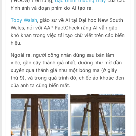
(IHOOG) trên lưng,
đặc điểm thường thấy
của các
hình ảnh và đoạn phim do AI tạo ra.
Toby Walsh
, giáo sư về AI tại Đại học New South
Wales, nói với AAP FactCheck rằng AI vẫn gặp
khó khăn trong việc tái tạo chữ viết trên các biển
hiệu.
Ngoài ra, người công nhân đứng sau bàn làm
việc, gần cây thánh giá nhất, dường như mờ dần
xuyên qua thánh giá như một bóng ma (ở giây
thứ 9), và trong quá trình đó, chiếc áo khoác đen
của anh ta cũng biến mất.