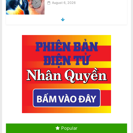
National Stroke Week: Tức giận làm
gia tăng nguy cơ đột quỵ
August 6, 2026
National Stroke Week: Uống cà phê,
trà giúp giảm nguy cơ đột quỵ lên đến
40%
August 6, 2026
National Stroke Week: Thay đổi lối
sống tốt hơn phẫu thuật trong việc
phòng ngừa đột quỵ, theo nghiên cứu
Úc
August 7, 2026
National Stroke Week: ‘Siêu thực
phẩm’ giúp ngăn ngừa đột quỵ
August 7, 2026
Popular