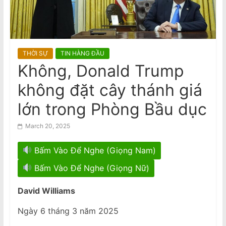
n
phòng ngừa đột quỵ, theo nghiên
cứu Úc
a
National Stroke Week: ‘Siêu thực
m
phẩm’ giúp ngăn ngừa đột quỵ
e
THỜI SỰ
TIN HÀNG ĐẦU
s
Không, Donald Trump
e
không đặt cây thánh giá
N
e
lớn trong Phòng Bầu dục
w
March 20, 2025
s
p
Bấm Vào Để Nghe (Giọng Nam)
a
Bấm Vào Để Nghe (Giọng Nữ)
p
e
David Williams
r
Ngày 6 tháng 3 năm 2025