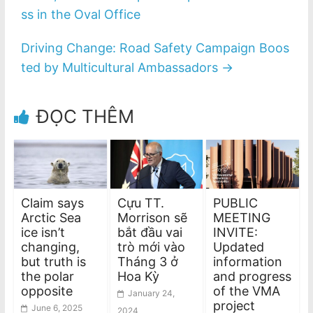
ss in the Oval Office
Driving Change: Road Safety Campaign Boos
ted by Multicultural Ambassadors
→
ĐỌC THÊM
Claim says
Cựu TT.
PUBLIC
Arctic Sea
Morrison sẽ
MEETING
ice isn’t
bắt đầu vai
INVITE:
changing,
trò mới vào
Updated
but truth is
Tháng 3 ở
information
the polar
Hoa Kỳ
and progress
opposite
of the VMA
January 24,
project
June 6, 2025
2024