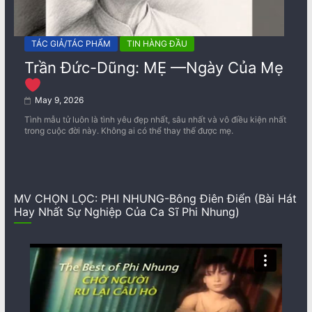
TÁC GIẢ/TÁC PHẨM
TIN HÀNG ĐẦU
Trần Đức-Dũng: MẸ —Ngày Của Mẹ
May 9, 2026
Tình mẫu tử luôn là tình yêu đẹp nhất, sâu nhất và vô điều kiện nhất
trong cuộc đời này. Không ai có thể thay thế được mẹ.
MV CHỌN LỌC: PHI NHUNG-Bông Điên Điển (Bài Hát
Hay Nhất Sự Nghiệp Của Ca Sĩ Phi Nhung)