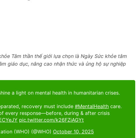
hỏe Tâm thần thế giới lựa chọn là Ngày Sức khỏe tâm
hằm giáo dục, nâng cao nhận thức và ủng hộ sự nghiệp
shine a light on mental health in humanitarian crises.
eparated, recovery must include
#MentalHealth
care.
 of every response—before, during & after crisis
CECYeJY
pic.twitter.com/k26FZiAGYt
ization (WHO) (@WHO)
October 10, 2025