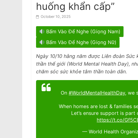
huống khẩn cấp”
October 10, 2025
Bấm Vào Để Nghe (Giọng Nam)
Bấm Vào Để Nghe (Giọng Nữ)
Ngày 10/10 hằng năm được Liên đoàn Sức k
thần thế giới (World Mental Health Day), n
chăm sóc sức khỏe tâm thần toàn dân.
On
#WorldMentalHealthDay
, we 
When homes are lost & families s
Let’s ensure support is part
https://t.co/Gf5
— World Health Organ