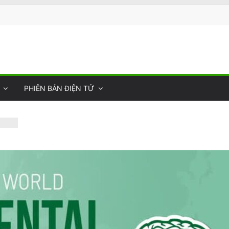
PHIÊN BẢN ĐIỆN TỬ
or’s
c
rên
ửa
0
ie