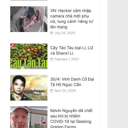
áp giới cầm bút sau vụ
bắt giữ tác giả
VN: Hacker xâm nhập
August 9, 2026
camera nhà một phụ
nữ, tung cảnh ‘riêng tư’
lên mạng
Vietnam Accused Of
July 25, 2020
Reviving Crackdown
On Writers After
Author’s Arrest
Cây Táo Tàu loại Li, Li2
August 9, 2026
và Shanxi Li.
February 1, 2021
Giám khảo MasterChef
bênh vực Meghan về
vụ ‘gây căng thẳng
30/4: Vinh Danh Cố Đại
trên trường quay’
Tá Hồ Ngọc Cẩn
August 9, 2026
April 30, 2026
Kelvin Nguyễn đã chết
sau khi bị nhiễm
COVID-19 tại Geelong
Golden Farms