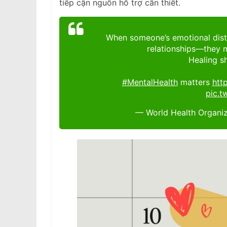
tiếp cận nguồn hỗ trợ cần thiết.
When someone’s emotional distre
relationships—they m
Healing s
#MentalHealth
matters
htt
pic.
— World Health Organ