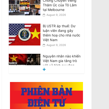
Chống Chuyến Viếng
Thăm Úc của Tô Lâm
tại Melbourne
August 9, 2026
Bị USTR áp thuế: Dư
luận viên đang gây
thêm hoạ cho nhà nước
Việt Nam
August 9, 2026
Nguyên nhân nào khiến
Việt Nam gia tăng trò
xét xử hình sự vắng
mặt?
August 9, 2026
Đại Hội Khoáng Đại trao
đổi về những khiếu nại
liên quan đến cuộc Bầu
cử Ban Chấp Hành
2026-30