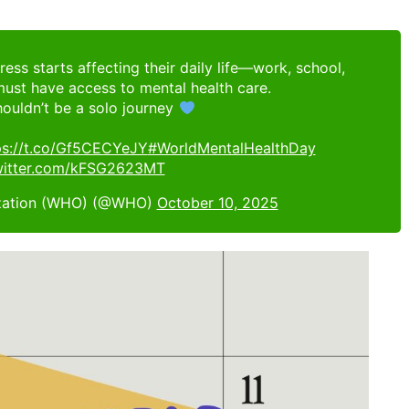
ss starts affecting their daily life—work, school,
ust have access to mental health care.
houldn’t be a solo journey
ps://t.co/Gf5CECYeJY
#WorldMentalHealthDay
twitter.com/kFSG2623MT
ization (WHO) (@WHO)
October 10, 2025