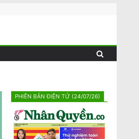
PHIÊN BẢN ĐIỆN TỬ (24/07/26)