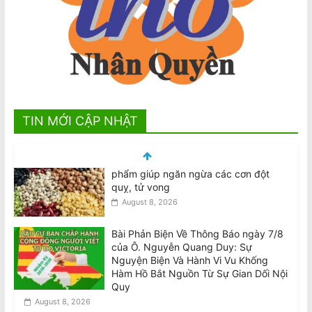
TIN MỚI CẬP NHẬT
Bài Phản Biện Về Thông Báo ngày 7/8
của Ô. Nguyễn Quang Duy: Sự
Nguyện Biện Và Hành Vi Vu Khống
Hàm Hồ Bắt Nguồn Từ Sự Gian Dối Nội
Quy
August 8, 2026
Tân BCH CĐNVTD-VIC: Tóm Tắt Thư
Luật Sư Bằng Tiếng Việt
August 8, 2026