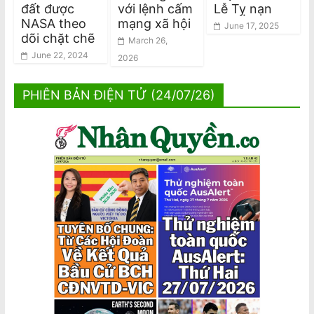
đất được
với lệnh cấm
Lễ Tỵ nạn
NASA theo
mạng xã hội
June 17, 2025
dõi chặt chẽ
March 26,
June 22, 2024
2026
PHIÊN BẢN ĐIỆN TỬ (24/07/26)