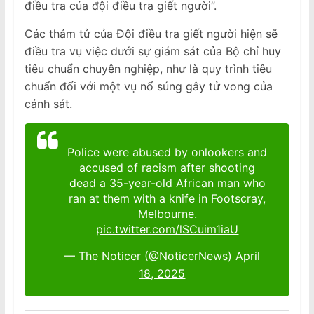
điều tra của đội điều tra giết người”.
Các thám tử của Đội điều tra giết người hiện sẽ
điều tra vụ việc dưới sự giám sát của Bộ chỉ huy
tiêu chuẩn chuyên nghiệp, như là quy trình tiêu
chuẩn đối với một vụ nổ súng gây tử vong của
cảnh sát.
Police were abused by onlookers and
accused of racism after shooting
dead a 35-year-old African man who
ran at them with a knife in Footscray,
Melbourne.
pic.twitter.com/lSCuim1iaU
— The Noticer (@NoticerNews)
April
18, 2025