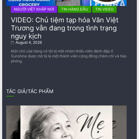
NGƯỜI VIỆT KHẮP NƠI
TIN HÀNG ĐẦU
TIN VIDEO
VIDEO: Chủ tiệm tạp hóa Văn Việt
Trương vẫn đang trong tình trạng
nguy kịch
August 4, 2026
Một chủ cửa hàng vô tội bị một nhóm thiếu niên đánh đập ở
Sunshine được mô tả là một thành viên cộng đồng chăm chỉ và hào
phóng.
TÁC GIẢ/TÁC PHẨM