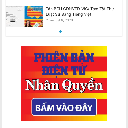
Ban Chấp Hành Chấp Thuận Kết Quả
Hòa Giải và Chương Trình Thực Hiện
Sau Cuộc Bầu Cử BCH 2026–30
August 8, 2026
Pauline Hanson sẽ ngăn chặn ‘thợ nail
và tài xế Uber’
August 8, 2026
Bị USTR áp thuế: Dư luận viên đang
gây thêm hoạ cho nhà nước Việt Nam
August 9, 2026
Nguyên nhân nào khiến Việt Nam gia
tăng trò xét xử hình sự vắng mặt?
August 9, 2026