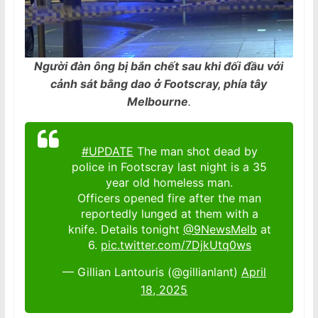
Người đàn ông bị bắn chết sau khi đối đầu với
cảnh sát bằng dao ở Footscray, phía tây
Melbourne
.
#UPDATE
The man shot dead by
police in Footscray last night is a 35
year old homeless man.
Officers opened fire after the man
reportedly lunged at them with a
knife. Details tonight
@9NewsMelb
at
6.
pic.twitter.com/7DjkUtq0ws
— Gillian Lantouris (@gillianlant)
April
18, 2025