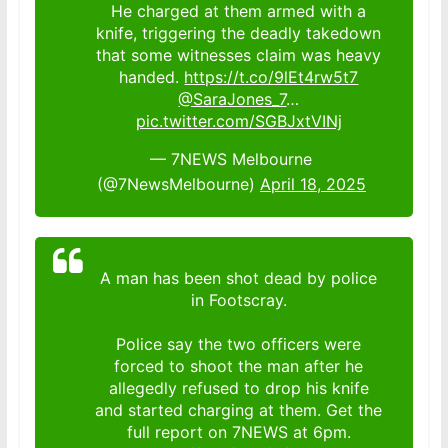
He charged at them armed with a
knife, triggering the deadly takedown
that some witnesses claim was heavy
handed.
https://t.co/9lEt4rw5t7
@SaraJones_7
…
pic.twitter.com/SGBJxtVINj
— 7NEWS Melbourne
(@7NewsMelbourne)
April 18, 2025
A man has been shot dead by police
in Footscray.
Police say the two officers were
forced to shoot the man after he
allegedly refused to drop his knife
and started charging at them. Get the
full report on 7NEWS at 6pm.