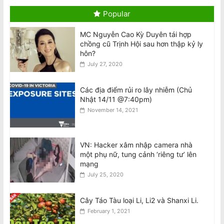
Đại Hội Khoáng Đại trao đổi về những
Popular
khiếu nại liên quan đến cuộc Bầu cử
Ban Chấp Hành 2026-30
MC Nguyễn Cao Kỳ Duyên tái hợp
August 9, 2026
chồng cũ Trịnh Hội sau hơn thập kỷ ly
hôn?
Thiên Nguyễn bị buộc tội giết phụ nữ
July 27, 2020
gốc Việt, ngáp trong phiên tòa
August 8, 2026
Các địa điểm rủi ro lây nhiễm (Chủ
Nhật 14/11 @7:40pm)
National Stroke Week: Mẹo đơn giản
November 14, 2021
giúp giảm nguy cơ bị đột quỵ
August 8, 2026
VN: Hacker xâm nhập camera nhà
một phụ nữ, tung cảnh ‘riêng tư’ lên
National Stroke Week: 6 Loại thực
mạng
phẩm giúp ngăn ngừa các cơn đột
July 25, 2020
quỵ, tử vong
August 8, 2026
Cây Táo Tàu loại Li, Li2 và Shanxi Li.
February 1, 2021