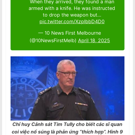
When they arrived, they found a man
armed with a knife. He was instructed
to drop the weapon but…
pic.twitter.com/XzpIbbD4D0
— 10 News First Melbourne
(@10NewsFirstMelb)
April 18, 2025
Chỉ huy Cảnh sát Tim Tully cho biết các sĩ quan
coi việc nổ súng là phản ứng “thích hợp”. Hình 9