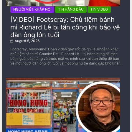
NGƯỜI VIỆT KHẮP NƠI
TIN HÀNG ĐẦU
TIN VIDEO
[VIDEO] Footscray: Chủ tiệm bánh
mì Richard Lê bị tấn công khi bảo vệ
đàn ông lớn tuổi
August 5, 2026
Footscray, Melbourne: Đoạn video gây sốc đã ghi lại khoảnh khắc
chủ tiệm bánh mì Crumbz Deli, Richard Lê —bị hành hung dã man
bên ngoài cửa hàng và trước mặt vợ mình sau khi can thiệp để bảo
vệ một người đàn ông lớn tuổi và một phụ nữ trẻ đang gặp khó khăn.