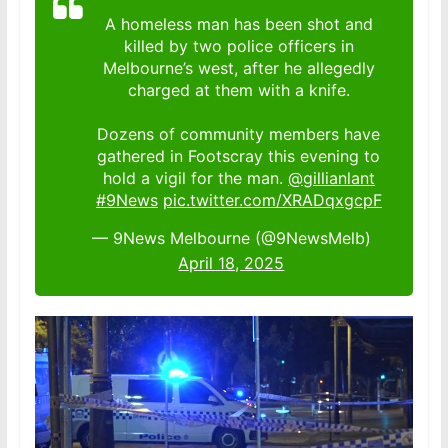
A homeless man has been shot and
killed by two police officers in
Melbourne’s west, after he allegedly
charged at them with a knife.
Dozens of community members have
gathered in Footscray this evening to
hold a vigil for the man.
@gillianlant
#9News
pic.twitter.com/XRADqxgcpF
— 9News Melbourne (@9NewsMelb)
April 18, 2025