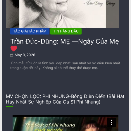
TÁC GIẢ/TÁC PHẨM
TIN HÀNG ĐẦU
Trần Đức-Dũng: MẸ —Ngày Của Mẹ
May 9, 2026
Tình mẫu tử luôn là tình yêu đẹp nhất, sâu nhất và vô điều kiện nhất
trong cuộc đời này. Không ai có thể thay thế được mẹ.
MV CHỌN LỌC: PHI NHUNG-Bông Điên Điển (Bài Hát
Hay Nhất Sự Nghiệp Của Ca Sĩ Phi Nhung)