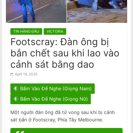
n
Nguyên nhân nào khiến Việt Nam
gia tăng trò xét xử hình sự vắng
a
mặt?
m
e
TIN HÀNG ĐẦU
VICTORIA
s
Footscray: Đàn ông bị
e
bắn chết sau khi lao vào
N
e
cảnh sát bằng dao
w
April 19, 2025
s
p
Bấm Vào Để Nghe (Giọng Nam)
a
Bấm Vào Để Nghe (Giọng Nữ)
p
e
Một người đàn ông đã tử vong sau khi bị cảnh
r
sát bắn ở Footscray, Phía Tây Melbourne.