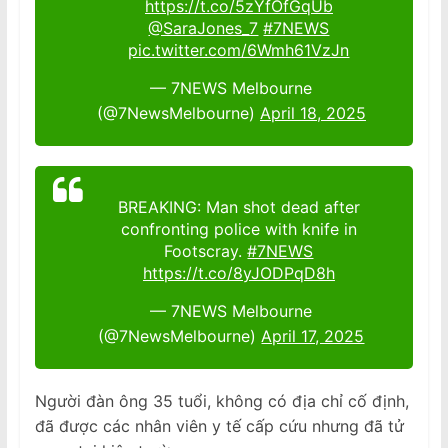
https://t.co/5zYfOfGqUb
@SaraJones_7
#7NEWS
pic.twitter.com/6Wmh61VzJn
— 7NEWS Melbourne
(@7NewsMelbourne)
April 18, 2025
BREAKING: Man shot dead after
confronting police with knife in
Footscray.
#7NEWS
https://t.co/8yJODPqD8h
— 7NEWS Melbourne
(@7NewsMelbourne)
April 17, 2025
Người đàn ông 35 tuổi, không có địa chỉ cố định,
đã được các nhân viên y tế cấp cứu nhưng đã tử