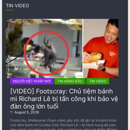
TIN VIDEO
NGƯỜI VIỆT KHẮP NƠI
TIN HÀNG ĐẦU
TIN VIDEO
[VIDEO] Footscray: Chủ tiệm bánh
mì Richard Lê bị tấn công khi bảo vệ
đàn ông lớn tuổi
August 5, 2026
Footscray, Melbourne: Đoạn video gây sốc đã ghi lại khoảnh khắc
chủ tiệm bánh mì Crumbz Deli, Richard Lê —bị hành hung dã man
bên ngoài cửa hàng và trước mặt vợ mình sau khi can thiệp để bảo