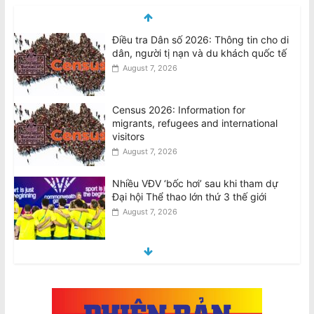
Điều tra Dân số 2026: Thông tin cho di
dân, người tị nạn và du khách quốc tế
August 7, 2026
Census 2026: Information for
migrants, refugees and international
visitors
August 7, 2026
Nhiều VĐV ‘bốc hơi’ sau khi tham dự
Đại hội Thể thao lớn thứ 3 thế giới
August 7, 2026
Nghiên cứu Úc: Nắng nóng cực đoan
nguy cơ ảnh hưởng đến sức khỏe tâm
thần ở trẻ em
August 7, 2026