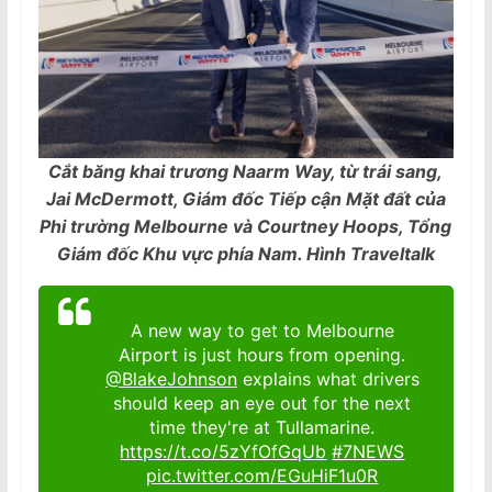
Cắt băng khai trương Naarm Way, từ trái sang,
Jai McDermott, Giám đốc Tiếp cận Mặt đất của
Phi trường Melbourne và Courtney Hoops, Tổng
Giám đốc Khu vực phía Nam. Hình Traveltalk
A new way to get to Melbourne
Airport is just hours from opening.
@BlakeJohnson
explains what drivers
should keep an eye out for the next
time they're at Tullamarine.
https://t.co/5zYfOfGqUb
#7NEWS
pic.twitter.com/EGuHiF1u0R