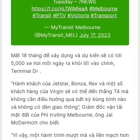
Tuesday – 7NEWS
https://t.co/nLfWiMjeaA
#Melbourne
#Transit
#PTV
#Victoria
#Transport
— MyTransit Melbourne
(@MyTransit_MEL)
July 17, 2023
Mất 18 tháng để xây dựng và dự kiến sẽ có tới
5,000 xe hơi mỗi ngày ra khỏi lối vào chính,
Terminal Dr .
“Hành khách của Jetstar, Bonza, Rex và một số
khách hàng của Virgin sẽ có thể đến thẳng T4 mà
không cần điều hướng qua bất kỳ bùng binh nào
và không có đèn giao thông”, Giám đốc vận tải
mặt đất của Phi trường Melbourne, ông Jai
McDermott cho biết.
“Vì vậy, một hành trình mượt mà và liền mạch hơn