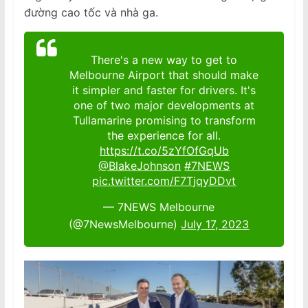
đường cao tốc và nhà ga.
There's a new way to get to
Melbourne Airport that should make
it simpler and faster for drivers. It's
one of two major developments at
Tullamarine promising to transform
the experience for all.
https://t.co/5zYfOfGqUb
@BlakeJohnson
#7NEWS
pic.twitter.com/F7TjqyDDvt
— 7NEWS Melbourne
(@7NewsMelbourne)
July 17, 2023