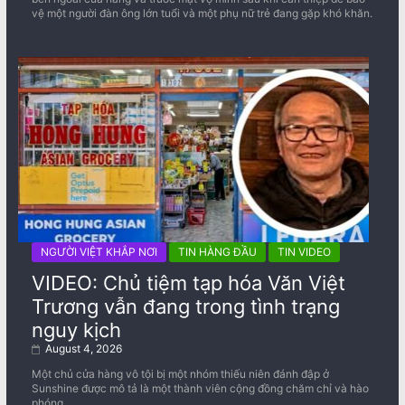
vệ một người đàn ông lớn tuổi và một phụ nữ trẻ đang gặp khó khăn.
NGƯỜI VIỆT KHẮP NƠI
TIN HÀNG ĐẦU
TIN VIDEO
VIDEO: Chủ tiệm tạp hóa Văn Việt
Trương vẫn đang trong tình trạng
nguy kịch
August 4, 2026
Một chủ cửa hàng vô tội bị một nhóm thiếu niên đánh đập ở
Sunshine được mô tả là một thành viên cộng đồng chăm chỉ và hào
phóng.