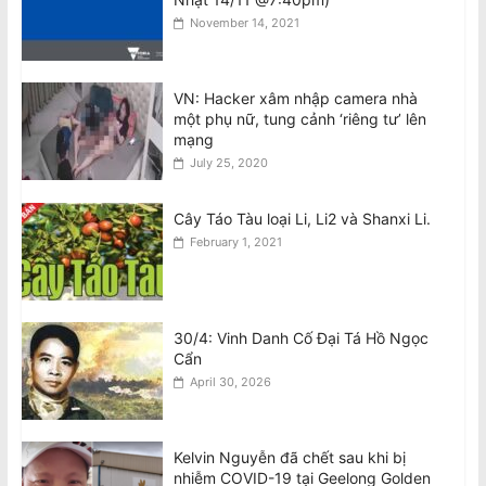
Thư Kiêm Chủ Tịch Nước CHXHCN
November 14, 2021
Việt Nam Thăm Viếng Nước Úc.
August 7, 2026
VN: Hacker xâm nhập camera nhà
Announcement: Objection to the Visit
một phụ nữ, tung cảnh ‘riêng tư’ lên
of General of Public Security, General
mạng
Secretary and State President of the
July 25, 2020
Socialist Republic of Vietnam, to
Australia
August 7, 2026
Cây Táo Tàu loại Li, Li2 và Shanxi Li.
February 1, 2021
30/4: Vinh Danh Cố Đại Tá Hồ Ngọc
Cẩn
April 30, 2026
Kelvin Nguyễn đã chết sau khi bị
nhiễm COVID-19 tại Geelong Golden