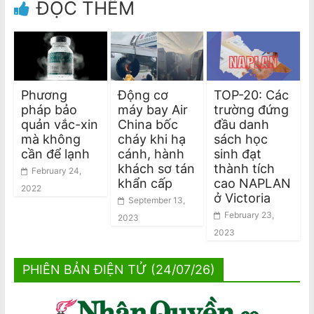
ĐỌC THÊM
Phương
Động cơ
TOP-20: Các
pháp bảo
máy bay Air
trường đứng
quản vắc-xin
China bốc
đầu danh
mà không
cháy khi hạ
sách học
cần để lạnh
cánh, hành
sinh đạt
khách sơ tán
thành tích
February 24,
khẩn cấp
cao NAPLAN
2022
ở Victoria
September 13,
February 23,
2023
2023
PHIÊN BẢN ĐIỆN TỬ (24/07/26)