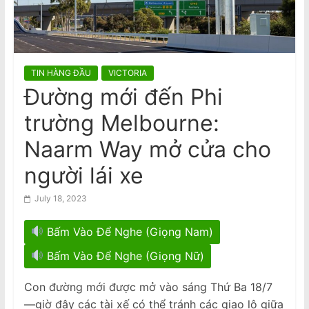
n
Đàn ông bị buộc tội sau cái chết của
phụ nữ gốc Việt ở Fitzroy North
a
Man charged following death of
m
Vietnamese woman in Fitzroy North
Biểu Tình Phản Đối Tô Lâm Tới Quốc
e
Hội Úc, T.Ba 11/8 @10am Trước Nhà
TIN HÀNG ĐẦU
VICTORIA
s
Quốc Hội Liên Bang–Canberra
Đường mới đến Phi
e
trường Melbourne:
N
e
Naarm Way mở cửa cho
w
người lái xe
s
p
July 18, 2023
a
Bấm Vào Để Nghe (Giọng Nam)
p
e
Bấm Vào Để Nghe (Giọng Nữ)
r
Con đường mới được mở vào sáng Thứ Ba 18/7
—giờ đây các tài xế có thể tránh các giao lộ giữa