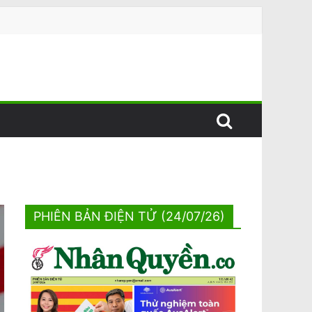
PHIÊN BẢN ĐIỆN TỬ (24/07/26)