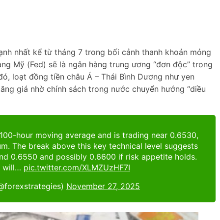
nh nhất kể từ tháng 7 trong bối cảnh thanh khoản mỏng
ang Mỹ (Fed) sẽ là ngân hàng trung ương “đơn độc” trong
 đó, loạt đồng tiền châu Á – Thái Bình Dương như yen
ăng giá nhờ chính sách trong nước chuyển hướng “diều
00-hour moving average and is trading near 0.6530,
m. The break above this key technical level suggests
und 0.6550 and possibly 0.6600 if risk appetite holds.
 will…
pic.twitter.com/XLMZUzHF7I
@forexstrategies)
November 27, 2025