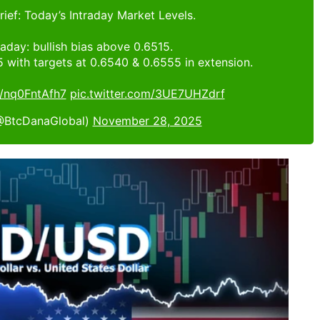
ief: Today’s Intraday Market Levels.
day: bullish bias above 0.6515.
 with targets at 0.6540 & 0.6555 in extension.
o/nq0FntAfh7
pic.twitter.com/3UE7UHZdrf
@BtcDanaGlobal)
November 28, 2025