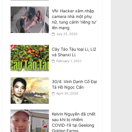
Teens involved in fatal
VN: Hacker xâm nhập
attack on Van Viet
camera nhà một phụ
Truong freed on bail
nữ, tung cảnh ‘riêng tư’
August 8, 2026
lên mạng
July 25, 2020
VIDEO: ATSB điều tra 2
máy bay Qantas suýt
Cây Táo Tàu loại Li, Li2
đâm nhau ở Sydney
và Shanxi Li.
August 8, 2026
February 1, 2021
Đàn ông bị buộc tội sau
cái chết của phụ nữ
30/4: Vinh Danh Cố Đại
gốc Việt ở Fitzroy
Tá Hồ Ngọc Cẩn
North
April 30, 2026
August 7, 2026
Kelvin Nguyễn đã chết
sau khi bị nhiễm
COVID-19 tại Geelong
Golden Farms