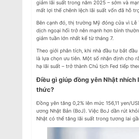
giảm lãi suất trong năm 2025 – sớm và mạn
mất lợi thế chênh lệch lãi suất vốn đã hỗ t
Bên cạnh đó, thị trường Mỹ đóng cửa vì Lễ
dịch ngoại hối trở nên mạnh hơn bình thườ
giảm tuần lớn nhất kể từ tháng 7.
Theo giới phân tích, khi nhà đầu tư bắt đ
là lựa chọn ưu tiên. Một số nhận định cho 
hạ lãi suất – trở thành Chủ tịch Fed tiếp th
Điều gì giúp đồng yên Nhật nhích 
thức?
Đồng yên tăng 0,2% lên mức 156,11 yen/US
ương Nhật Bản (BoJ). Việc BoJ dần rút khỏi 
Nhật có thể tăng lãi suất trong tương lai gầ