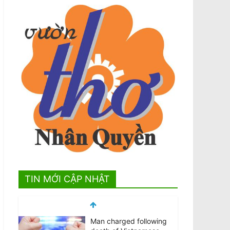
TIN MỚI CẬP NHẬT
Man charged following