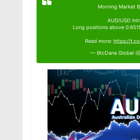
Morning Market Br
AUD/USD Intra
Long positions above 0.6515
Read more:
https://t.c
— BtcDana Global (