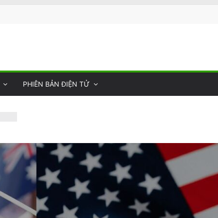
PHIÊN BẢN ĐIỆN TỬ
y
 của
hợ
tấn
vong
n Van