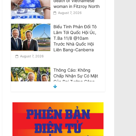
death of Vietnamese
woman in Fitzroy North
August 7, 2026
Biểu Tình Phản Đối Tô
Lâm Tới Quốc Hội Úc,
T.Ba 11/8 @10am
Trước Nhà Quốc Hội
Liên Bang–Canberra
August 7, 2026
Thông Cáo: Không
Chấp Nhận Sự Có Mặt
Của Đại Tướng Công
An –Tổng Bí Thư Kiêm
Chủ Tịch Nước
CHXHCN Việt Nam Thăm Viếng Nước Úc.
August 7, 2026
Announcement:
Objection to the Visit of
General of Public