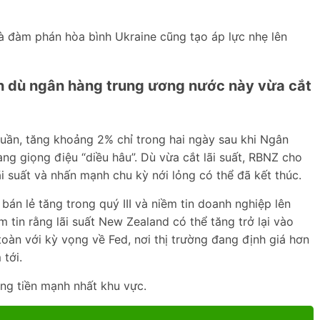
t là đàm phán hòa bình Ukraine cũng tạo áp lực nhẹ lên
 dù ngân hàng trung ương nước này vừa cắt
uần, tăng khoảng 2% chỉ trong hai ngày sau khi Ngân
g giọng điệu “diều hâu”. Dù vừa cắt lãi suất, RBNZ cho
i suất và nhấn mạnh chu kỳ nới lỏng có thể đã kết thúc.
 bán lẻ tăng trong quý III và niềm tin doanh nghiệp lên
tin rằng lãi suất New Zealand có thể tăng trở lại vào
àn với kỳ vọng về Fed, nơi thị trường đang định giá hơn
 tới.
ng tiền mạnh nhất khu vực.