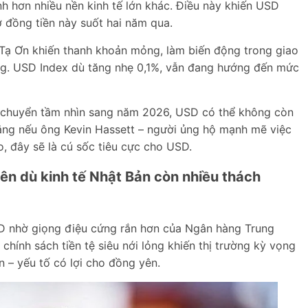
h hơn nhiều nền kinh tế lớn khác. Điều này khiến USD
rợ đồng tiền này suốt hai năm qua.
 Tạ Ơn khiến thanh khoản mỏng, làm biến động trong giao
ng. USD Index dù tăng nhẹ 0,1%, vẫn đang hướng đến mức
ầu chuyển tầm nhìn sang năm 2026, USD có thể không còn
rằng nếu ông Kevin Hassett – người ủng hộ mạnh mẽ việc
eo, đây sẽ là cú sốc tiêu cực cho USD.
lên dù kinh tế Nhật Bản còn nhiều thách
D nhờ giọng điệu cứng rắn hơn của Ngân hàng Trung
chính sách tiền tệ siêu nới lỏng khiến thị trường kỳ vọng
n – yếu tố có lợi cho đồng yên.