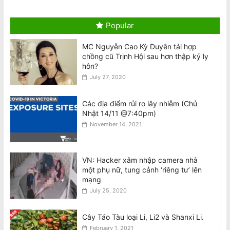
Crackdown On Writers After Author’s
Arrest
Popular
August 9, 2026
MC Nguyễn Cao Kỳ Duyên tái hợp
Giám khảo MasterChef bênh vực
chồng cũ Trịnh Hội sau hơn thập kỷ ly
Meghan về vụ ‘gây căng thẳng trên
hôn?
trường quay’
July 27, 2020
August 9, 2026
Hình & Video: Biểu Tình Chống Chuyến
Các địa điểm rủi ro lây nhiễm (Chủ
Viếng Thăm Úc của Tô Lâm tại
Nhật 14/11 @7:40pm)
Melbourne
November 14, 2021
August 9, 2026
Bị USTR áp thuế: Dư luận viên đang
VN: Hacker xâm nhập camera nhà
gây thêm hoạ cho nhà nước Việt Nam
một phụ nữ, tung cảnh ‘riêng tư’ lên
August 9, 2026
mạng
July 25, 2020
Cây Táo Tàu loại Li, Li2 và Shanxi Li.
February 1, 2021