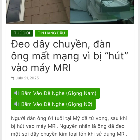
n
giữ tác giả
Vietnam Accused Of Reviving
a
Crackdown On Writers After Author’s
m
Arrest
e
THẾ GIỚI
TIN HÀNG ĐẦU
s
Đeo dây chuyền, đàn
e
ông mất mạng vì bị “hút”
N
e
vào máy MRI
w
July 21, 2025
s
p
Bấm Vào Để Nghe (Giọng Nam)
a
Bấm Vào Để Nghe (Giọng Nữ)
p
e
Người đàn ông 61 tuổi tại Mỹ đã tử vong, sau khi
r
bị hút vào máy MRI. Nguyên nhân là ông đã đeo
một sợi dây chuyền kim loại lớn khi sử dụng MRI.