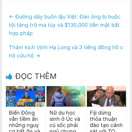
←
Đường dây buôn lậu Việt: Đàn ông bị buộc
tội tàng trữ ma túy và $130,000 tiền mặt bất
hợp pháp
Thảm kịch Vịnh Hạ Long và 3 tiếng đồng hồ c
hờ cứu hộ
→
ĐỌC THÊM
Biển Đông
Nữ du học
Fiji dừng
vẫn tiềm ẩn
sinh ở Úc và
thỏa thuận
những nguy
cú sốc phải
đào tạo cảnh
cơ bất ổn và
ngủ chung
sát với TQ