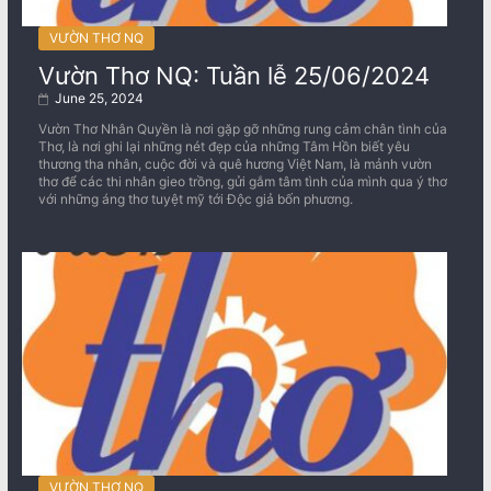
VƯỜN THƠ NQ
Vườn Thơ NQ: Tuần lễ 25/06/2024
June 25, 2024
Vườn Thơ Nhân Quyền là nơi gặp gỡ những rung cảm chân tình của
Thơ, là nơi ghi lại những nét đẹp của những Tâm Hồn biết yêu
thương tha nhân, cuộc đời và quê hương Việt Nam, là mảnh vườn
thơ để các thi nhân gieo trồng, gửi gắm tâm tình của mình qua ý thơ
với những áng thơ tuyệt mỹ tới Độc giả bốn phương.
VƯỜN THƠ NQ