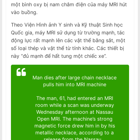
một bình oxy bị nam châm điện của máy MRI hút
vào buồng.
Theo Viện Hình ảnh Y sinh và Kỹ thuật Sinh học
Quốc gia, máy MRI sử dụng từ trường mạnh, tác
động lực rất mạnh lên các vật thể bằng sắt, một
số loại thép và vật thể từ tính khác. Các thiết bị
này “đủ mạnh để hất tung một chiếc xe”.
Man dies after large chain necklace
pulls him into MRI machine
The man, 61, had entered an MRI
room while a scan was underway
Wednesday afternoon at Nassau
Open MRI. The machine’s strong
magnetic force drew him in by his
metallic necklace, according to a
release from the Nassau…