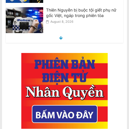
Thiên Nguyễn bị buộc tội giết phụ nữ
gốc Việt, ngáp trong phiên tòa
August 8, 2026
National Stroke Week: Mẹo đơn giản
giúp giảm nguy cơ bị đột quỵ
August 8, 2026
National Stroke Week: 6 Loại thực
phẩm giúp ngăn ngừa các cơn đột
quỵ, tử vong
August 8, 2026
Việt Nam bị cáo buộc tái diễn chiến
dịch đàn áp giới cầm bút sau vụ bắt
giữ tác giả
August 9, 2026
Vietnam Accused Of Reviving