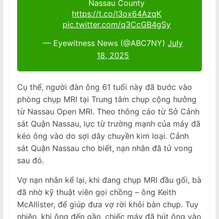
Nassau County
https://t.co/I3ox64AzqK
pic.twitter.com/q3CcGB4gSy
— Eyewitness News (@ABC7NY)
July
18, 2025
Cụ thể, người đàn ông 61 tuổi này đã bước vào
phòng chụp MRI tại Trung tâm chụp cộng hưởng
từ Nassau Open MRI. Theo thông cáo từ Sở Cảnh
sát Quận Nassau, lực từ trường mạnh của máy đã
kéo ông vào do sợi dây chuyền kim loại. Cảnh
sát Quận Nassau cho biết, nạn nhân đã tử vong
sau đó.
Vợ nạn nhân kể lại, khi đang chụp MRI đầu gối, bà
đã nhờ kỹ thuật viên gọi chồng – ông Keith
McAllister, để giúp đưa vợ rời khỏi bàn chụp. Tuy
nhiên, khi ông đến gần, chiếc máy đã hút ông vào