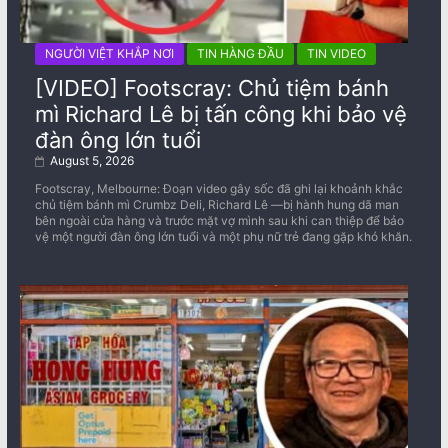
NGƯỜI VIỆT KHẮP NƠI
TIN HÀNG ĐẦU
TIN VIDEO
[VIDEO] Footscray: Chủ tiệm bánh
mì Richard Lê bị tấn công khi bảo vệ
đàn ông lớn tuổi
August 5, 2026
Footscray, Melbourne: Đoạn video gây sốc đã ghi lại khoảnh khắc
chủ tiệm bánh mì Crumbz Deli, Richard Lê —bị hành hung dã man
bên ngoài cửa hàng và trước mặt vợ mình sau khi can thiệp để bảo
vệ một người đàn ông lớn tuổi và một phụ nữ trẻ đang gặp khó khăn.