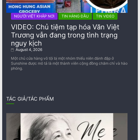
NGƯỜI VIỆT KHẮP NƠI
TIN HÀNG ĐẦU
TIN VIDEO
VIDEO: Chủ tiệm tạp hóa Văn Việt
Trương vẫn đang trong tình trạng
nguy kịch
August 4, 2026
Một chủ cửa hàng vô tội bị một nhóm thiếu niên đánh đập ở
Sunshine được mô tả là một thành viên cộng đồng chăm chỉ và hào
phóng.
TÁC GIẢ/TÁC PHẨM