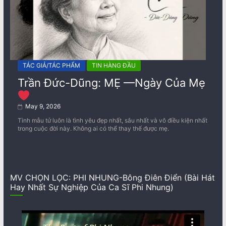
TÁC GIẢ/TÁC PHẨM
TIN HÀNG ĐẦU
Trần Đức-Dũng: MẸ —Ngày Của Mẹ
May 9, 2026
Tình mẫu tử luôn là tình yêu đẹp nhất, sâu nhất và vô điều kiện nhất
trong cuộc đời này. Không ai có thể thay thế được mẹ.
MV CHỌN LỌC: PHI NHUNG-Bông Điên Điển (Bài Hát
Hay Nhất Sự Nghiệp Của Ca Sĩ Phi Nhung)