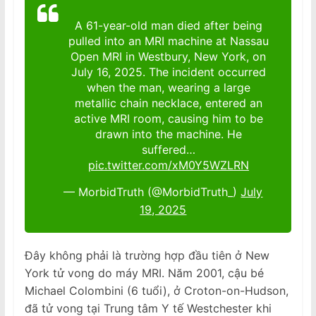
A 61-year-old man died after being
pulled into an MRI machine at Nassau
Open MRI in Westbury, New York, on
July 16, 2025. The incident occurred
when the man, wearing a large
metallic chain necklace, entered an
active MRI room, causing him to be
drawn into the machine. He
suffered…
pic.twitter.com/xM0Y5WZLRN
— MorbidTruth (@MorbidTruth_)
July
19, 2025
Đây không phải là trường hợp đầu tiên ở New
York tử vong do máy MRI. Năm 2001, cậu bé
Michael Colombini (6 tuổi), ở Croton-on-Hudson,
đã tử vong tại Trung tâm Y tế Westchester khi