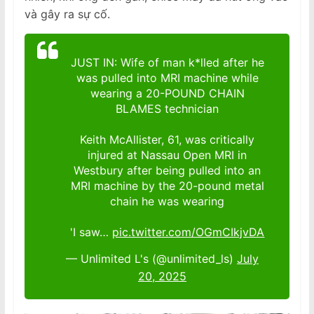
và gây ra sự cố.
JUST IN: Wife of man k*lled after he
was pulled into MRI machine while
wearing a 20-POUND CHAIN
BLAMES technician
Keith McAllister, 61, was critically
injured at Nassau Open MRI in
Westbury after being pulled into an
MRI machine by the 20-pound metal
chain he was wearing
'I saw…
pic.twitter.com/OGmCIkjvDA
— Unlimited L's (@unlimited_ls)
July
20, 2025