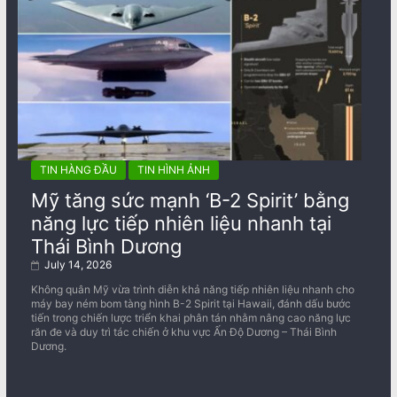
TIN HÀNG ĐẦU
TIN HÌNH ẢNH
Mỹ tăng sức mạnh ‘B-2 Spirit’ bằng
năng lực tiếp nhiên liệu nhanh tại
Thái Bình Dương
July 14, 2026
Không quân Mỹ vừa trình diễn khả năng tiếp nhiên liệu nhanh cho
máy bay ném bom tàng hình B-2 Spirit tại Hawaii, đánh dấu bước
tiến trong chiến lược triển khai phân tán nhằm nâng cao năng lực
răn đe và duy trì tác chiến ở khu vực Ấn Độ Dương – Thái Bình
Dương.