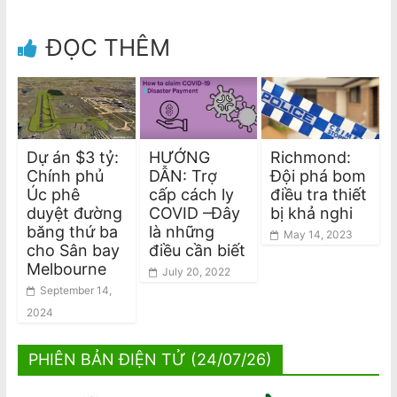
ĐỌC THÊM
Dự án $3 tỷ:
HƯỚNG
Richmond:
Chính phủ
DẪN: Trợ
Đội phá bom
Úc phê
cấp cách ly
điều tra thiết
duyệt đường
COVID –Đây
bị khả nghi
băng thứ ba
là những
May 14, 2023
cho Sân bay
điều cần biết
Melbourne
July 20, 2022
September 14,
2024
PHIÊN BẢN ĐIỆN TỬ (24/07/26)