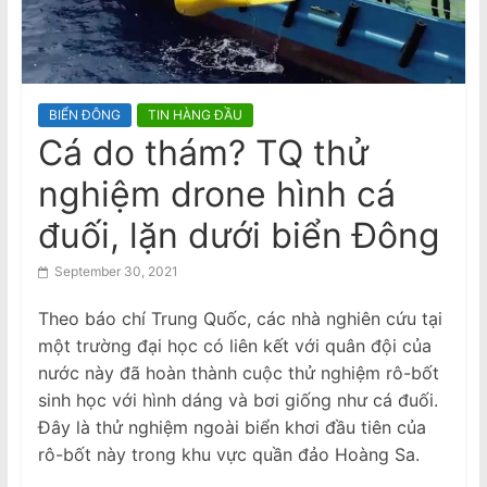
n
nữ gốc Việt, ngáp trong phiên tòa
a
National Stroke Week: Mẹo đơn giản
giúp giảm nguy cơ bị đột quỵ
m
e
BIỂN ĐÔNG
TIN HÀNG ĐẦU
s
Cá do thám? TQ thử
e
nghiệm drone hình cá
N
e
đuối, lặn dưới biển Đông
w
September 30, 2021
s
p
Theo báo chí Trung Quốc, các nhà nghiên cứu tại
a
một trường đại học có liên kết với quân đội của
p
nước này đã hoàn thành cuộc thử nghiệm rô-bốt
e
sinh học với hình dáng và bơi giống như cá đuối.
Đây là thử nghiệm ngoài biển khơi đầu tiên của
r
rô-bốt này trong khu vực quần đảo Hoàng Sa.