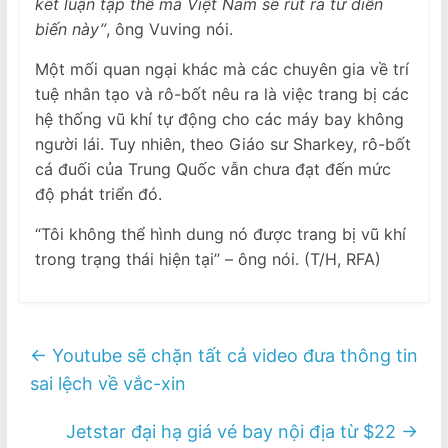
kết luận tập thể mà Việt Nam sẽ rút ra từ diễn
biến này”
, ông Vuving nói.
Một mối quan ngại khác mà các chuyên gia về trí
tuệ nhân tạo và rô-bốt nêu ra là việc trang bị các
hệ thống vũ khí tự động cho các máy bay không
người lái. Tuy nhiên, theo Giáo sư Sharkey, rô-bốt
cá đuối của Trung Quốc vẫn chưa đạt đến mức
độ phát triển đó.
“Tôi không thể hình dung nó được trang bị vũ khí
trong trạng thái hiện tại” – ông nói. (T/H, RFA)
←
Youtube sẽ chặn tất cả video đưa thông tin
sai lệch về vắc-xin
Jetstar đại hạ giá vé bay nội địa từ $22
→