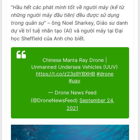
“
Hầu hết các phát minh tốt về người máy (kể từ
những người máy đầu tiên) đều được sử dụng
trong quân sự
” – ông Noel Sharkey, Giáo sư danh
dự về trí tuệ nhân tạo (AI) và người máy tại Đại
học Sheffield của Anh cho biết.
Chinese Manta Ray Drone |
Unmanned Undersea Vehicles (UUV)
https://t.co/z23s9YBXHB
#drone
#uav
— Drone News Feed
(@DroneNewsFeed)
September 24,
2021