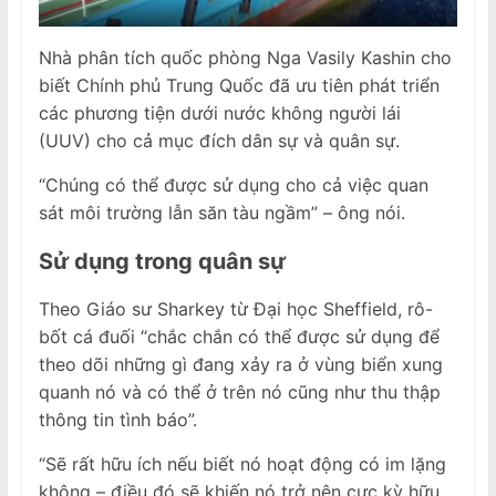
Nhà phân tích quốc phòng Nga Vasily Kashin cho
biết Chính phủ Trung Quốc đã ưu tiên phát triển
các phương tiện dưới nước không người lái
(UUV) cho cả mục đích dân sự và quân sự.
“Chúng có thể được sử dụng cho cả việc quan
sát môi trường lẫn săn tàu ngầm” – ông nói.
Sử dụng trong quân sự
Theo Giáo sư Sharkey từ Đại học Sheffield, rô-
bốt cá đuối “chắc chắn có thể được sử dụng để
theo dõi những gì đang xảy ra ở vùng biển xung
quanh nó và có thể ở trên nó cũng như thu thập
thông tin tình báo”.
“Sẽ rất hữu ích nếu biết nó hoạt động có im lặng
không – điều đó sẽ khiến nó trở nên cực kỳ hữu