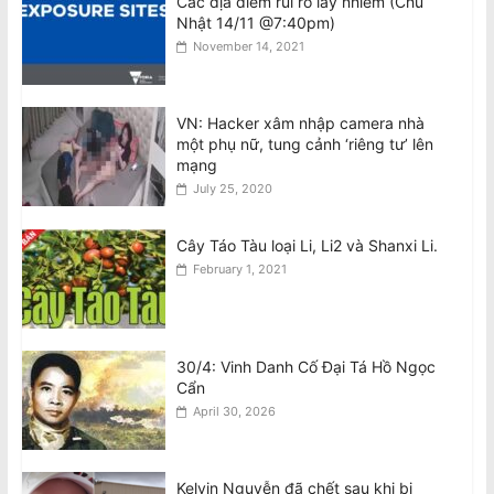
Các địa điểm rủi ro lây nhiễm (Chủ
Nhật 14/11 @7:40pm)
Tân BCH CĐNVTD-VIC: Tóm Tắt Thư
November 14, 2021
Luật Sư Bằng Tiếng Việt
August 8, 2026
VN: Hacker xâm nhập camera nhà
một phụ nữ, tung cảnh ‘riêng tư’ lên
Ban Chấp Hành Chấp Thuận Kết Quả
mạng
Hòa Giải và Chương Trình Thực Hiện
July 25, 2020
Sau Cuộc Bầu Cử BCH 2026–30
August 8, 2026
Cây Táo Tàu loại Li, Li2 và Shanxi Li.
February 1, 2021
30/4: Vinh Danh Cố Đại Tá Hồ Ngọc
Cẩn
April 30, 2026
Kelvin Nguyễn đã chết sau khi bị