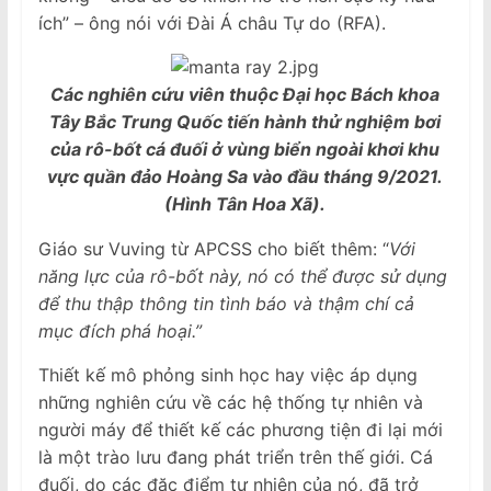
ích” – ông nói với Đài Á châu Tự do (RFA).
Các nghiên cứu viên thuộc Đại học Bách khoa
Tây Bắc Trung Quốc tiến hành thử nghiệm bơi
của rô-bốt cá đuối ở vùng biển ngoài khơi khu
vực quần đảo Hoàng Sa vào đầu tháng 9/2021.
(Hình Tân Hoa Xã).
Giáo sư Vuving từ APCSS cho biết thêm: “
Với
năng lực của rô-bốt này, nó có thể được sử dụng
để thu thập thông tin tình báo và thậm chí cả
mục đích phá hoại.”
Thiết kế mô phỏng sinh học hay việc áp dụng
những nghiên cứu về các hệ thống tự nhiên và
người máy để thiết kế các phương tiện đi lại mới
là một trào lưu đang phát triển trên thế giới. Cá
đuối, do các đặc điểm tự nhiên của nó, đã trở