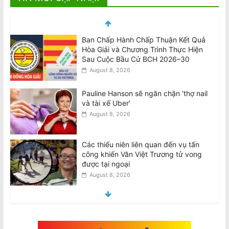
Pauline Hanson sẽ ngăn chặn ‘thợ nail
và tài xế Uber’
August 8, 2026
Các thiếu niên liên quan đến vụ tấn
công khiến Văn Việt Trương tử vong
được tại ngoại
August 8, 2026
Teens involved in fatal attack on Van
Viet Truong freed on bail
August 8, 2026
VIDEO: ATSB điều tra 2 máy bay
Qantas suýt đâm nhau ở Sydney
August 8, 2026