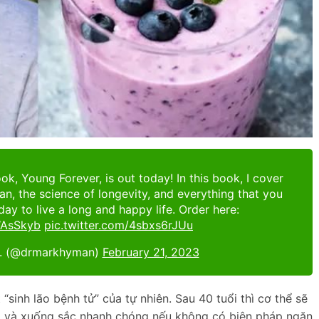
k, Young Forever, is out today! In this book, I cover
pan, the science of longevity, and everything that you
ay to live a long and happy life. Order here:
WAsSkyb
pic.twitter.com/4sbxs6rJUu
. (@drmarkhyman)
February 21, 2023
 “sinh lão bệnh tử” của tự nhiên. Sau 40 tuổi thì cơ thể sẽ
 đi và xuống sắc nhanh chóng nếu không có biện pháp ngăn