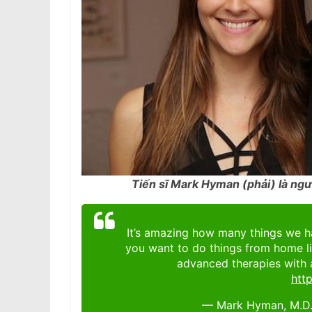
Tiến sĩ Mark Hyman (phải) là ngườ
It’s amazing how many things we ha
you want to do things from home li
advanced therapies with 
htt
— Mark Hyman, M.D