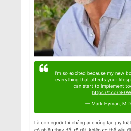
I’m so excited because my new boo
everything that affects your lifes
can start to implement tod
https://t.co/eE0
— Mark Hyman, M.D
Là con người thì chẳng ai chống lại quy luật
có nhiều thay đổi rõ rệt, khiến cơ thể yếu