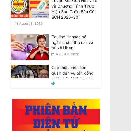
và Chương Trình Thực
Hiện Sau Cuộc Bầu Cử
BCH 2026–30
August 8, 2026
Pauline Hanson sẽ
ngăn chặn ‘thợ nail và
tài xế Uber’
August 8, 2026
Các thiếu niên liên
quan đến vụ tấn công
khiến Văn Việt Trương
tử vong được tại ngoại
August 8, 2026
Teens involved in fatal
attack on Van Viet
Truong freed on bail
August 8, 2026
VIDEO: ATSB điều tra 2