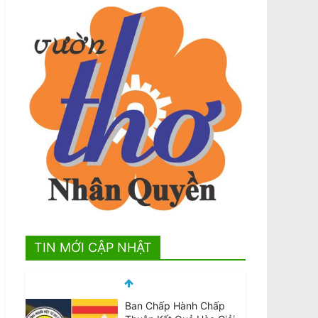
TIN MỚI CẬP NHẬT
Ban Chấp Hành Chấp
Thuận Kết Quả Hòa Giải