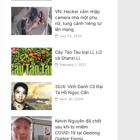
Bài Phản Biện Về Thông
VN: Hacker xâm nhập
Báo ngày 7/8 của Ô.
camera nhà một phụ
Nguyễn Quang Duy:
nữ, tung cảnh ‘riêng tư’
Sự Nguyện Biện Và
lên mạng
Hành Vi Vu Khống Hàm
July 25, 2020
Hồ Bắt Nguồn Từ Sự Gian Dối Nội Quy
August 8, 2026
Cây Táo Tàu loại Li, Li2
và Shanxi Li.
Tân BCH CĐNVTD-VIC:
Tóm Tắt Thư Luật Sư
February 1, 2021
Bằng Tiếng Việt
August 8, 2026
30/4: Vinh Danh Cố Đại
Tá Hồ Ngọc Cẩn
April 30, 2026
Kelvin Nguyễn đã chết
sau khi bị nhiễm
COVID-19 tại Geelong
Golden Farms