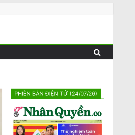
PHIÊN BẢN ĐIỆN TỬ (24/07/26)