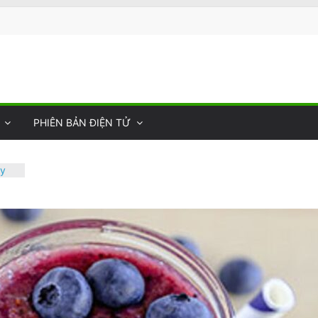
PHIÊN BẢN ĐIỆN TỬ
ực
ột
ày
 Sự
ng
ối
 Thư
hụ
òa