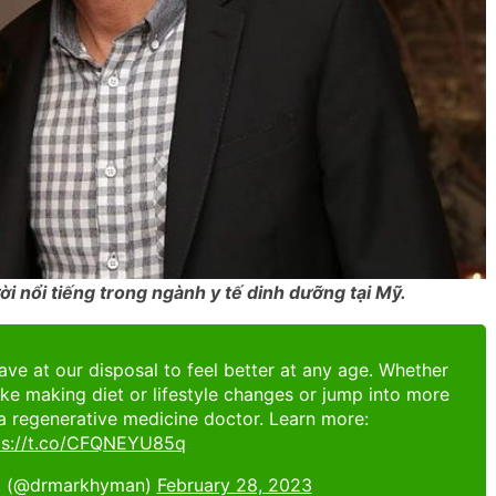
i nổi tiếng trong ngành y tế dinh dưỡng tại Mỹ.
ve at our disposal to feel better at any age. Whether
ke making diet or lifestyle changes or jump into more
a regenerative medicine doctor. Learn more:
ps://t.co/CFQNEYU85q
. (@drmarkhyman)
February 28, 2023