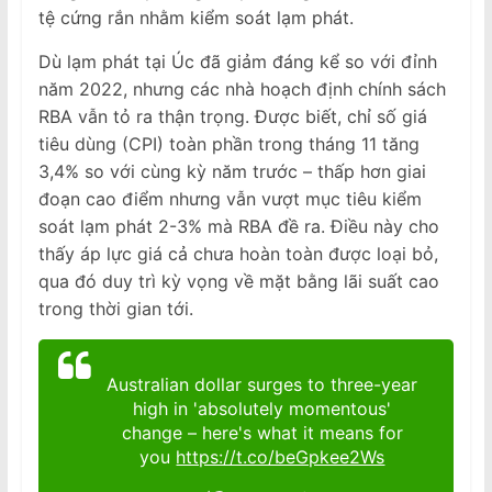
tệ cứng rắn nhằm kiểm soát lạm phát.
Dù lạm phát tại Úc đã giảm đáng kể so với đỉnh
năm 2022, nhưng các nhà hoạch định chính sách
RBA vẫn tỏ ra thận trọng. Được biết, chỉ số giá
tiêu dùng (CPI) toàn phần trong tháng 11 tăng
3,4% so với cùng kỳ năm trước – thấp hơn giai
đoạn cao điểm nhưng vẫn vượt mục tiêu kiểm
soát lạm phát 2-3% mà RBA đề ra. Điều này cho
thấy áp lực giá cả chưa hoàn toàn được loại bỏ,
qua đó duy trì kỳ vọng về mặt bằng lãi suất cao
trong thời gian tới.
Australian dollar surges to three-year
high in 'absolutely momentous'
change – here's what it means for
you
https://t.co/beGpkee2Ws