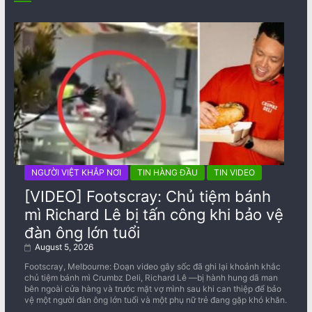
NGƯỜI VIỆT KHẮP NƠI
TIN HÀNG ĐẦU
TIN VIDEO
[VIDEO] Footscray: Chủ tiệm bánh
mì Richard Lê bị tấn công khi bảo vệ
đàn ông lớn tuổi
August 5, 2026
Footscray, Melbourne: Đoạn video gây sốc đã ghi lại khoảnh khắc
chủ tiệm bánh mì Crumbz Deli, Richard Lê —bị hành hung dã man
bên ngoài cửa hàng và trước mặt vợ mình sau khi can thiệp để bảo
vệ một người đàn ông lớn tuổi và một phụ nữ trẻ đang gặp khó khăn.