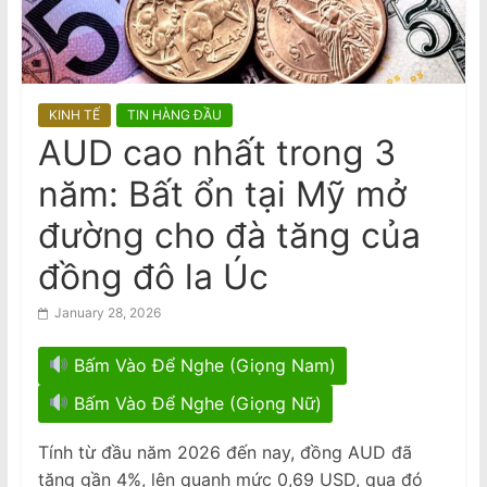
n
nữ gốc Việt, ngáp trong phiên tòa
a
National Stroke Week: Mẹo đơn giản
giúp giảm nguy cơ bị đột quỵ
m
e
KINH TẾ
TIN HÀNG ĐẦU
s
AUD cao nhất trong 3
e
năm: Bất ổn tại Mỹ mở
N
e
đường cho đà tăng của
w
đồng đô la Úc
s
p
January 28, 2026
a
Bấm Vào Để Nghe (Giọng Nam)
p
e
Bấm Vào Để Nghe (Giọng Nữ)
r
Tính từ đầu năm 2026 đến nay, đồng AUD đã
tăng gần 4%, lên quanh mức 0,69 USD, qua đó