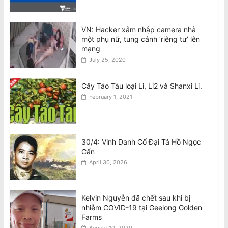
August 8, 2026
VN: Hacker xâm nhập camera nhà
một phụ nữ, tung cảnh ‘riêng tư’ lên
Ban Chấp Hành Chấp Thuận Kết Quả
mạng
Hòa Giải và Chương Trình Thực Hiện
July 25, 2020
Sau Cuộc Bầu Cử BCH 2026–30
August 8, 2026
Cây Táo Tàu loại Li, Li2 và Shanxi Li.
February 1, 2021
30/4: Vinh Danh Cố Đại Tá Hồ Ngọc
Cẩn
April 30, 2026
Kelvin Nguyễn đã chết sau khi bị
nhiễm COVID-19 tại Geelong Golden
Farms
August 10, 2020