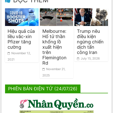
Hiệu quả của
Melbourne:
Trump nêu
liều vắc-xin
Hố tử thần
điều kiện
Pfizer tăng
khổng lồ
ngừng chiến
cường
xuất hiện
dịch tấn
trên
công Iran
November 12,
Flemington
July 15, 2026
2021
Rd
November 21,
2025
PHIÊN BẢN ĐIỆN TỬ (24/07/26)