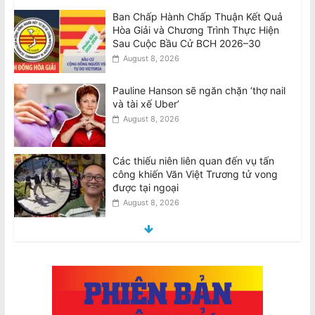
Pauline Hanson sẽ ngăn chặn ‘thợ nail
và tài xế Uber’
August 8, 2026
Các thiếu niên liên quan đến vụ tấn
công khiến Văn Việt Trương tử vong
được tại ngoại
August 8, 2026
Teens involved in fatal attack on Van
Viet Truong freed on bail
August 8, 2026
VIDEO: ATSB điều tra 2 máy bay
Qantas suýt đâm nhau ở Sydney
August 8, 2026
Thiên Nguyễn bị buộc tội giết phụ nữ
gốc Việt, ngáp trong phiên tòa