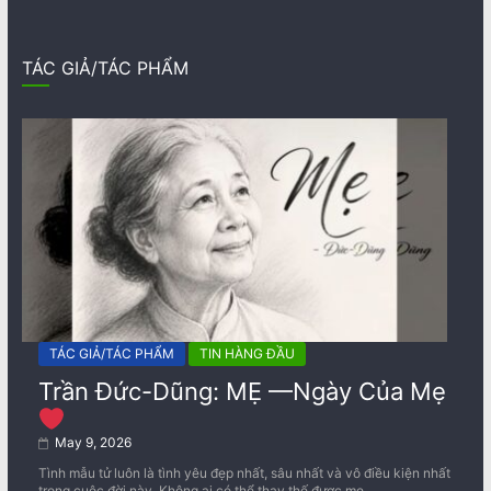
TÁC GIẢ/TÁC PHẨM
TÁC GIẢ/TÁC PHẨM
TIN HÀNG ĐẦU
Trần Đức-Dũng: MẸ —Ngày Của Mẹ
May 9, 2026
Tình mẫu tử luôn là tình yêu đẹp nhất, sâu nhất và vô điều kiện nhất
trong cuộc đời này. Không ai có thể thay thế được mẹ.