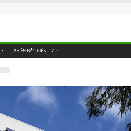
PHIÊN BẢN ĐIỆN TỬ
rth
Quốc
 Nhà
Sự
–
c