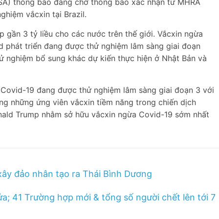
ISA) thông báo đang chờ thông báo xác nhận từ MHRA
ghiệm vắcxin tại Brazil.
gần 3 tỷ liều cho các nước trên thế giới. Vắcxin ngừa
 phát triển đang được thử nghiệm lâm sàng giai đoạn
hử nghiệm bổ sung khác dự kiến thực hiện ở Nhật Bản và
n Covid-19 đang được thử nghiệm lâm sàng giai đoạn 3 với
ng những ứng viên vắcxin tiềm năng trong chiến dịch
nald Trump nhằm sở hữu vắcxin ngừa Covid-19 sớm nhất
xây đảo nhân tạo ra Thái Bình Dương
ửa; 41 Trường hợp mới & tổng số người chết lên tới 7