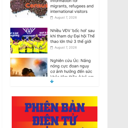
Information for
migrants, refugees and
international visitors
August 7, 2026
Nhiều VĐV ‘bốc hơi’ sau
khi tham dự Đại hội Thể
thao lớn thứ 3 thế giới
August 7, 2026
Nghiên cứu Úc: Nắng
nóng cực đoan nguy
cơ ảnh hưởng đến sức
khỏe tâm thần ở trẻ em
August 7, 2026
VIDEO: ATSB điều tra 2
máy bay Qantas suýt
đâm nhau ở Sydney
August 8, 2026
Đàn ông bị buộc tội sau