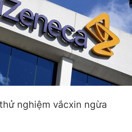
y
 của
 thử nghiệm vắcxin ngừa