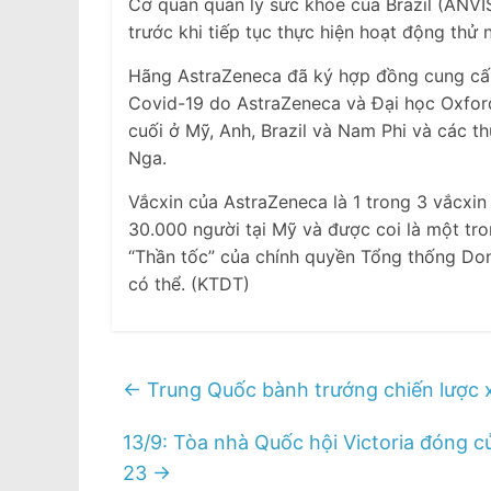
Cơ quan quản lý sức khỏe của Brazil (ANV
trước khi tiếp tục thực hiện hoạt động thử n
Hãng AstraZeneca đã ký hợp đồng cung cấp 
Covid-19 do AstraZeneca và Đại học Oxford
cuối ở Mỹ, Anh, Brazil và Nam Phi và các t
Nga.
Vắcxin của AstraZeneca là 1 trong 3 vắcxi
30.000 người tại Mỹ và được coi là một tro
“Thần tốc” của chính quyền Tổng thống Do
có thể. (KTDT)
←
Trung Quốc bành trướng chiến lược 
13/9: Tòa nhà Quốc hội Victoria đóng c
23
→