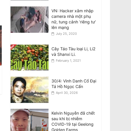
CHXHCN Việt Nam Thăm Viếng Nước Úc.
August 7, 2026
VN: Hacker xâm nhập
camera nhà một phụ
nữ, tung cảnh ‘riêng tư’
Announcement:
lên mạng
Objection to the Visit of
July 25, 2020
General of Public
Security, General
Secretary and State
Cây Táo Tàu loại Li, Li2
President of the Socialist Republic of
và Shanxi Li.
Vietnam, to Australia
February 1, 2021
August 7, 2026
Điều tra Dân số 2026:
30/4: Vinh Danh Cố Đại
Thông tin cho di dân,
Tá Hồ Ngọc Cẩn
người tị nạn và du
khách quốc tế
April 30, 2026
August 7, 2026
Kelvin Nguyễn đã chết
sau khi bị nhiễm
COVID-19 tại Geelong
Golden Farms