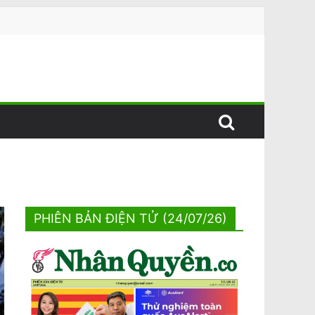
PHIÊN BẢN ĐIỆN TỬ (24/07/26)