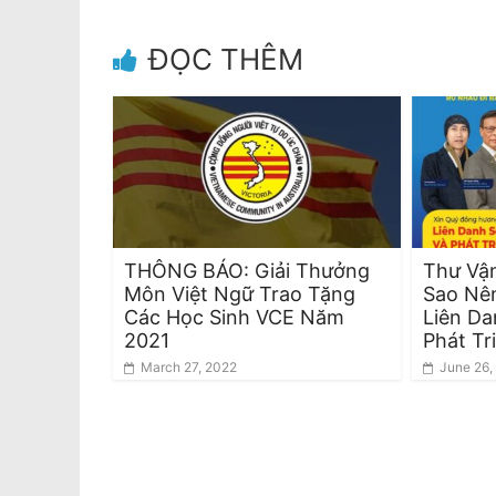
ĐỌC THÊM
THÔNG BÁO: Giải Thưởng
Thư Vận
Môn Việt Ngữ Trao Tặng
Sao Nê
Các Học Sinh VCE Năm
Liên Da
2021
Phát Tr
March 27, 2022
June 26,