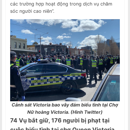
các trường hợp hoạt động trong dịch vụ chăm
sóc người cao niên”.
Cảnh sát Victoria bao vây đám biểu tình tại Chợ
Nữ hoàng Victoria. (Hình Twitter)
74
V
ụ bắt giữ, 176
người bị
phạt tại
cuộc biểu tình
tại chợ
Queen Vic
toria