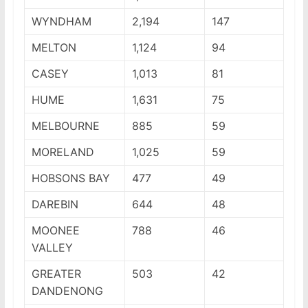
WYNDHAM
2,194
147
MELTON
1,124
94
CASEY
1,013
81
HUME
1,631
75
MELBOURNE
885
59
MORELAND
1,025
59
HOBSONS BAY
477
49
DAREBIN
644
48
MOONEE
788
46
VALLEY
GREATER
503
42
DANDENONG