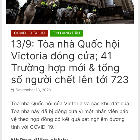
n
Đến Úc Châu
Chuyến thăm Úc của Tổng Bí thư
a
kiêm Chủ tịch Đảng Cộng Sản Việt
m
Nam
e
COVID-19 TẠI ÚC
TIN HÀNG ĐẦU
s
13/9: Tòa nhà Quốc hội
e
Victoria đóng cửa; 41
N
e
Trường hợp mới & tổng
w
số người chết lên tới 723
s
p
September 13, 2020
a
Tòa nhà Quốc hội của Victoria và các khu đất của
p
Tòa nhà này đã bị đóng cửa vì một nhân viên bảo
e
vệ theo hợp đồng có kết quả xét nghiệm dương
r
tính với COVID-19.