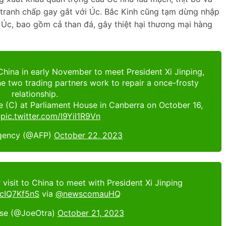
tranh chấp gay gắt với Úc. Bắc Kinh cũng tạm dừng nhập
Úc, bao gồm cả than đá, gây thiệt hại thương mại hàng
t China in early November to meet President Xi Jinping,
e two trading partners work to repair a once-frosty
relationship.
 (C) at Parliament House in Canberra on October 16,
…
pic.twitter.com/I9YiI1R9Vn
gency (@AFP)
October 22, 2023
isit to China to meet with President Xi Jinping
/6cIQ7Kf5nS
via
@newscomauHQ
se (@JoeOtra)
October 21, 2023