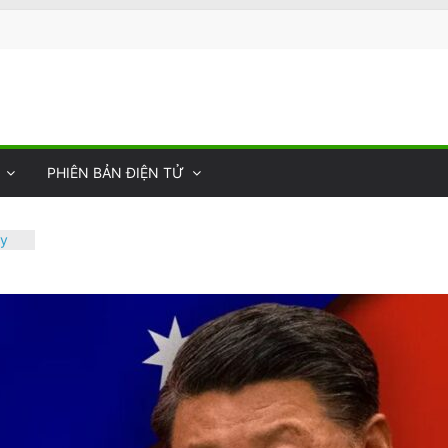
PHIÊN BẢN ĐIỆN TỬ
ày
 Sự
ng
ối
 Thư
hụ
òa
giản