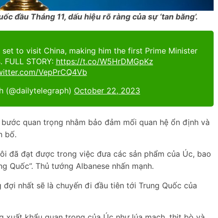
c đầu Tháng 11, dấu hiệu rõ ràng của sự ‘tan băng’.
set to visit China, making him the first Prime Minister
rs. FULL STORY:
https://t.co/W5HrDMGpKz
twitter.com/VepPrCQ4Vb
h (@dailytelegraph)
October 22, 2023
 bước quan trọng nhằm bảo đảm mối quan hệ ổn định và
n bố.
ôi đã đạt được trong việc đưa các sản phẩm của Úc, bao
rung Quốc”. Thủ tướng Albanese nhấn mạnh.
đợi nhất sẽ là chuyến đi đầu tiên tới Trung Quốc của
g xuất khẩu quan trọng của Úc như lúa mạch, thịt bò và