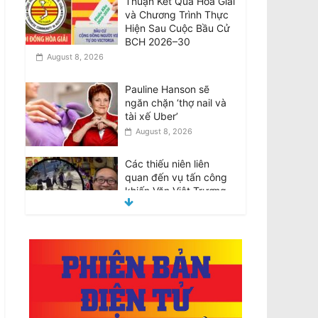
Thuận Kết Quả Hòa Giải
và Chương Trình Thực
Hiện Sau Cuộc Bầu Cử
BCH 2026–30
August 8, 2026
Pauline Hanson sẽ
ngăn chặn ‘thợ nail và
tài xế Uber’
August 8, 2026
Các thiếu niên liên
quan đến vụ tấn công
khiến Văn Việt Trương
tử vong được tại ngoại
August 8, 2026
Teens involved in fatal
attack on Van Viet
Truong freed on bail
August 8, 2026