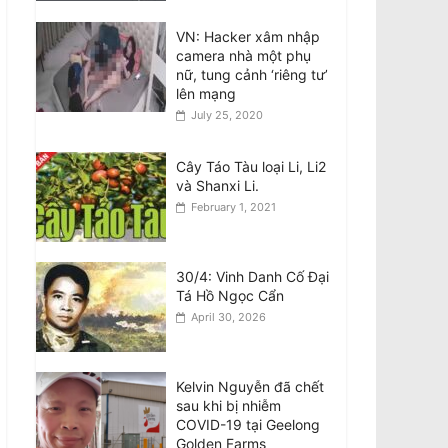
VN: Hacker xâm nhập
Bài Phản Biện Về Thông
camera nhà một phụ
Báo ngày 7/8 của Ô.
nữ, tung cảnh ‘riêng tư’
Nguyễn Quang Duy:
lên mạng
Sự Nguyện Biện Và
July 25, 2020
Hành Vi Vu Khống Hàm
Hồ Bắt Nguồn Từ Sự Gian Dối Nội Quy
August 8, 2026
Cây Táo Tàu loại Li, Li2
và Shanxi Li.
Tân BCH CĐNVTD-VIC:
February 1, 2021
Tóm Tắt Thư Luật Sư
Bằng Tiếng Việt
August 8, 2026
30/4: Vinh Danh Cố Đại
Tá Hồ Ngọc Cẩn
April 30, 2026
Kelvin Nguyễn đã chết
sau khi bị nhiễm
COVID-19 tại Geelong
Golden Farms