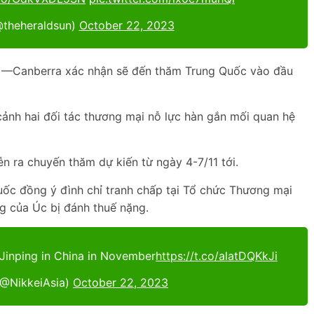
@theheraldsun)
October 22, 2023
 —Canberra xác nhận sẽ đến thăm Trung Quốc vào đầu
ảnh hai đối tác thương mại nỗ lực hàn gắn mối quan hệ
ễn ra chuyến thăm dự kiến từ ngày 4-7/11 tới.
uốc đồng ý đình chỉ tranh chấp tại Tổ chức Thương mại
g của Úc bị đánh thuế nặng.
 Jinping in China in November
https://t.co/alatDQKkJi
(@NikkeiAsia)
October 22, 2023