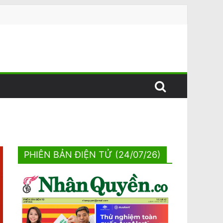
PHIÊN BẢN ĐIỆN TỬ (24/07/26)