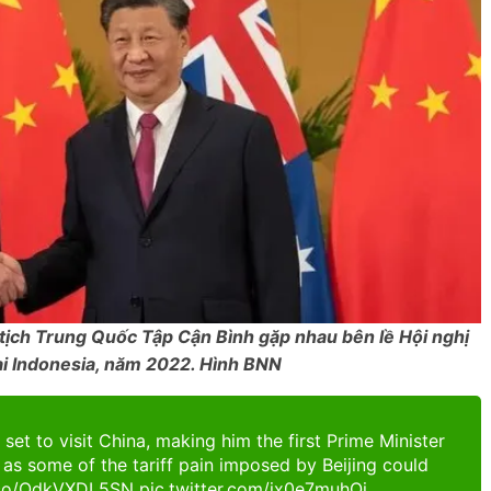
ịch Trung Quốc Tập Cận Bình gặp nhau bên lề Hội nghị
ại Indonesia, năm 2022. Hình BNN
set to visit China, making him the first Prime Minister
 as some of the tariff pain imposed by Beijing could
t.co/OdkVXDL5SN
pic.twitter.com/ix0e7muhQi