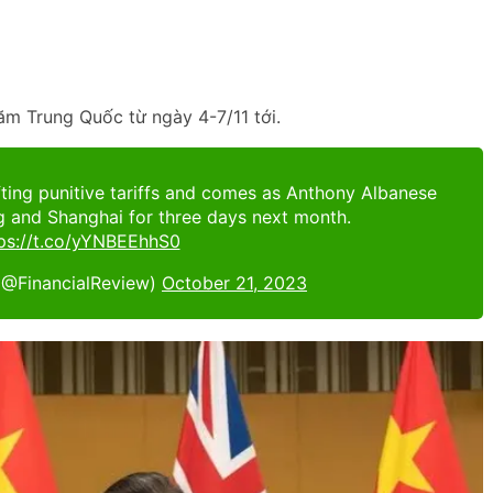
m Trung Quốc từ ngày 4-7/11 tới.
ifting punitive tariffs and comes as Anthony Albanese
ing and Shanghai for three days next month.
ps://t.co/yYNBEEhhS0
(@FinancialReview)
October 21, 2023