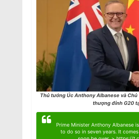
Thủ tướng Úc Anthony Albanese và Chủ t
thượng đỉnh G20 t
Prime Minister Anthony Albanese is 
to do so in seven years. It comes
soon be over. >
https://