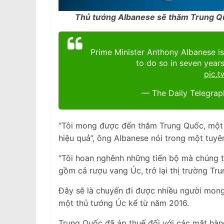
Thủ tướng Albanese sẽ thăm Trung Quố
Prime Minister Anthony Albanese is 
to do so in seven yea
pic.
— The Daily Telegrap
“Tôi mong được đến thăm Trung Quốc, một
hiệu quả”, ông Albanese nói trong một tuyê
“Tôi hoan nghênh những tiến bộ mà chúng t
gồm cả rượu vang Úc, trở lại thị trường T
Đây sẽ là chuyến đi được nhiều người mong 
một thủ tướng Úc kể từ năm 2016.
Trung Quốc đã áp thuế đối với các mặt hàn