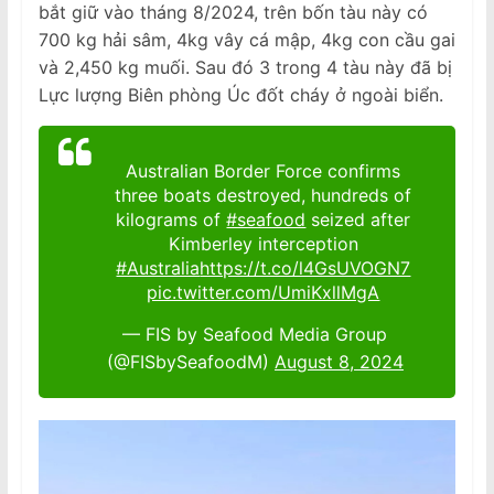
bắt giữ vào tháng 8/2024, trên bốn tàu này có
700 kg hải sâm, 4kg vây cá mập, 4kg con cầu gai
và 2,450 kg muối. Sau đó 3 trong 4 tàu này đã bị
Lực lượng Biên phòng Úc đốt cháy ở ngoài biển.
Australian Border Force confirms
three boats destroyed, hundreds of
kilograms of
#seafood
seized after
Kimberley interception
#Australia
https://t.co/l4GsUVOGN7
pic.twitter.com/UmiKxllMgA
— FIS by Seafood Media Group
(@FISbySeafoodM)
August 8, 2024