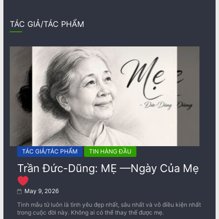
TÁC GIẢ/TÁC PHẨM
TÁC GIẢ/TÁC PHẨM
TIN HÀNG ĐẦU
Trần Đức-Dũng: MẸ —Ngày Của Mẹ
May 9, 2026
Tình mẫu tử luôn là tình yêu đẹp nhất, sâu nhất và vô điều kiện nhất
trong cuộc đời này. Không ai có thể thay thế được mẹ.