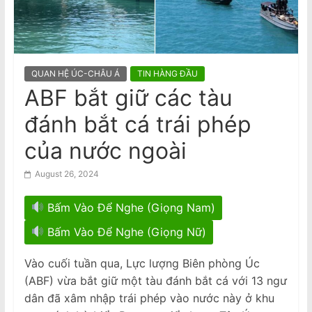
n
16/8
Tử vi tuần mới 12 cung hoàng đạo
a
10/8-16/8
m
e
QUAN HỆ ÚC-CHÂU Á
TIN HÀNG ĐẦU
s
ABF bắt giữ các tàu
e
đánh bắt cá trái phép
N
e
của nước ngoài
w
August 26, 2024
s
p
Bấm Vào Để Nghe (Giọng Nam)
a
Bấm Vào Để Nghe (Giọng Nữ)
p
e
Vào cuối tuần qua, Lực lượng Biên phòng Úc
r
(ABF) vừa bắt giữ một tàu đánh bắt cá với 13 ngư
dân đã xâm nhập trái phép vào nước này ở khu