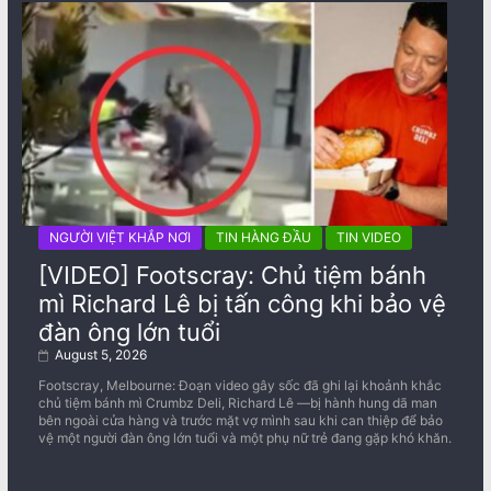
NGƯỜI VIỆT KHẮP NƠI
TIN HÀNG ĐẦU
TIN VIDEO
[VIDEO] Footscray: Chủ tiệm bánh
mì Richard Lê bị tấn công khi bảo vệ
đàn ông lớn tuổi
August 5, 2026
Footscray, Melbourne: Đoạn video gây sốc đã ghi lại khoảnh khắc
chủ tiệm bánh mì Crumbz Deli, Richard Lê —bị hành hung dã man
bên ngoài cửa hàng và trước mặt vợ mình sau khi can thiệp để bảo
vệ một người đàn ông lớn tuổi và một phụ nữ trẻ đang gặp khó khăn.