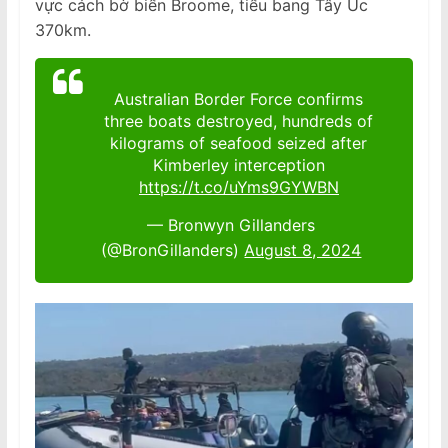
vực cách bờ biển Broome, tiểu bang Tây Úc
370km.
Australian Border Force confirms
three boats destroyed, hundreds of
kilograms of seafood seized after
Kimberley interception
https://t.co/uYms9GYWBN
— Bronwyn Gillanders
(@BronGillanders)
August 8, 2024