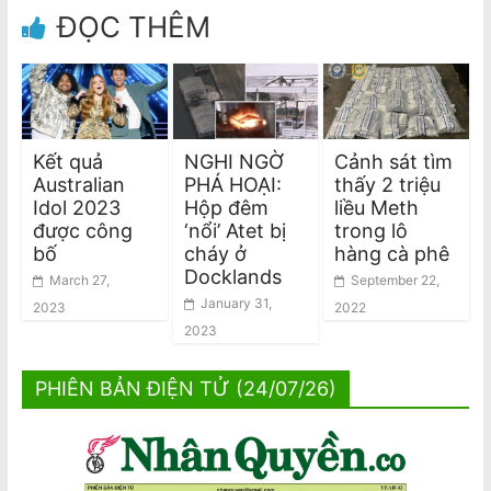
ĐỌC THÊM
Kết quả
NGHI NGỜ
Cảnh sát tìm
Australian
PHÁ HOẠI:
thấy 2 triệu
Idol 2023
Hộp đêm
liều Meth
được công
‘nổi’ Atet bị
trong lô
bố
cháy ở
hàng cà phê
Docklands
March 27,
September 22,
January 31,
2023
2022
2023
PHIÊN BẢN ĐIỆN TỬ (24/07/26)