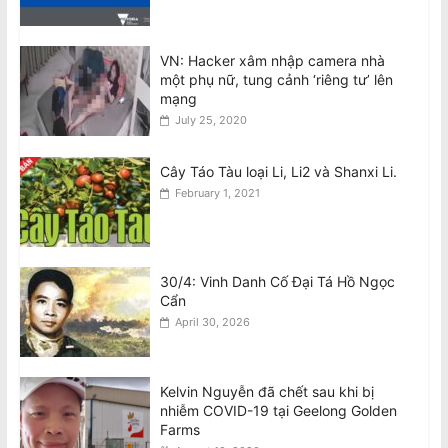
August 9, 2026
Vietnam Accused Of Reviving
VN: Hacker xâm nhập camera nhà
Crackdown On Writers After Author’s
một phụ nữ, tung cảnh ‘riêng tư’ lên
Arrest
mạng
August 9, 2026
July 25, 2020
Cây Táo Tàu loại Li, Li2 và Shanxi Li.
February 1, 2021
30/4: Vinh Danh Cố Đại Tá Hồ Ngọc
Cẩn
April 30, 2026
Kelvin Nguyễn đã chết sau khi bị
nhiễm COVID-19 tại Geelong Golden
Farms