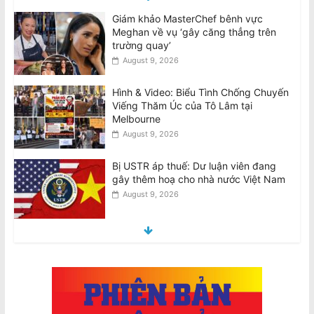
Giám khảo MasterChef bênh vực
Meghan về vụ ‘gây căng thẳng trên
trường quay’
August 9, 2026
Hình & Video: Biểu Tình Chống Chuyến
Viếng Thăm Úc của Tô Lâm tại
Melbourne
August 9, 2026
Bị USTR áp thuế: Dư luận viên đang
gây thêm hoạ cho nhà nước Việt Nam
August 9, 2026
Nguyên nhân nào khiến Việt Nam gia
tăng trò xét xử hình sự vắng mặt?
August 9, 2026
Tử vi tuần mới 12 con giáp từ 10/8-