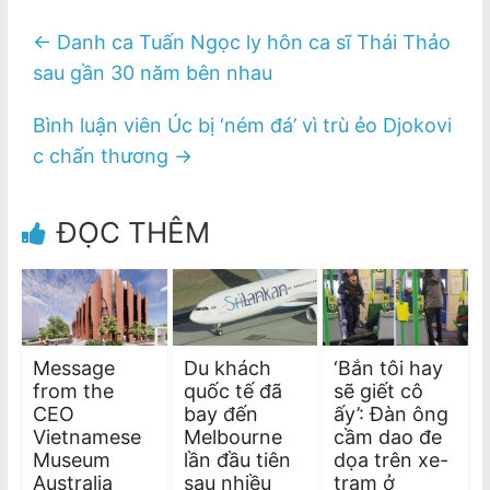
←
Danh ca Tuấn Ngọc ly hôn ca sĩ Thái Thảo
sau gần 30 năm bên nhau
Bình luận viên Úc bị ‘ném đá’ vì trù ẻo Djokovi
c chấn thương
→
ĐỌC THÊM
Message
Du khách
‘Bắn tôi hay
from the
quốc tế đã
sẽ giết cô
CEO
bay đến
ấy’: Đàn ông
Vietnamese
Melbourne
cầm dao đe
Museum
lần đầu tiên
dọa trên xe-
Australia
sau nhiều
tram ở