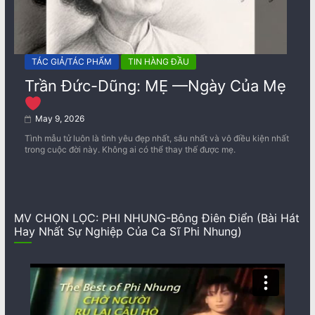
TÁC GIẢ/TÁC PHẨM
TIN HÀNG ĐẦU
Trần Đức-Dũng: MẸ —Ngày Của Mẹ
May 9, 2026
Tình mẫu tử luôn là tình yêu đẹp nhất, sâu nhất và vô điều kiện nhất
trong cuộc đời này. Không ai có thể thay thế được mẹ.
MV CHỌN LỌC: PHI NHUNG-Bông Điên Điển (Bài Hát
Hay Nhất Sự Nghiệp Của Ca Sĩ Phi Nhung)