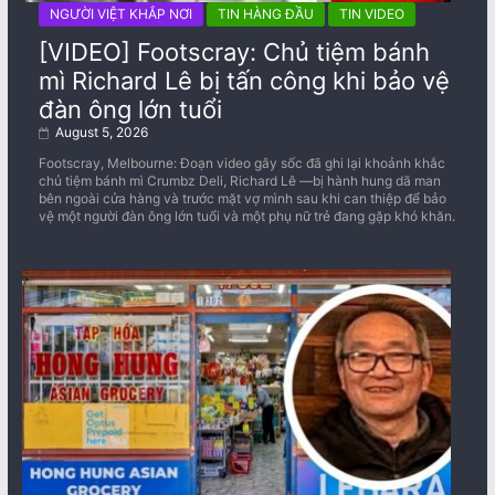
NGƯỜI VIỆT KHẮP NƠI
TIN HÀNG ĐẦU
TIN VIDEO
[VIDEO] Footscray: Chủ tiệm bánh
mì Richard Lê bị tấn công khi bảo vệ
đàn ông lớn tuổi
August 5, 2026
Footscray, Melbourne: Đoạn video gây sốc đã ghi lại khoảnh khắc
chủ tiệm bánh mì Crumbz Deli, Richard Lê —bị hành hung dã man
bên ngoài cửa hàng và trước mặt vợ mình sau khi can thiệp để bảo
vệ một người đàn ông lớn tuổi và một phụ nữ trẻ đang gặp khó khăn.