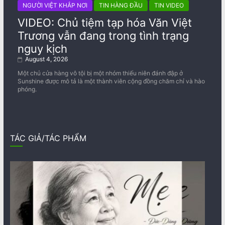
NGƯỜI VIỆT KHẮP NƠI
TIN HÀNG ĐẦU
TIN VIDEO
VIDEO: Chủ tiệm tạp hóa Văn Việt
Trương vẫn đang trong tình trạng
nguy kịch
August 4, 2026
Một chủ cửa hàng vô tội bị một nhóm thiếu niên đánh đập ở
Sunshine được mô tả là một thành viên cộng đồng chăm chỉ và hào
phóng.
TÁC GIẢ/TÁC PHẨM