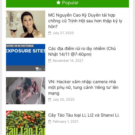
Popular
Các thiếu niên liên quan đến vụ tấn
công khiến Văn Việt Trương tử vong
MC Nguyễn Cao Kỳ Duyên tái hợp
được tại ngoại
chồng cũ Trịnh Hội sau hơn thập kỷ ly
August 8, 2026
hôn?
July 27, 2020
Teens involved in fatal attack on Van
Viet Truong freed on bail
Các địa điểm rủi ro lây nhiễm (Chủ
August 8, 2026
Nhật 14/11 @7:40pm)
November 14, 2021
VIDEO: ATSB điều tra 2 máy bay
Qantas suýt đâm nhau ở Sydney
August 8, 2026
VN: Hacker xâm nhập camera nhà
một phụ nữ, tung cảnh ‘riêng tư’ lên
mạng
Đàn ông bị buộc tội sau cái chết của
July 25, 2020
phụ nữ gốc Việt ở Fitzroy North
August 7, 2026
Cây Táo Tàu loại Li, Li2 và Shanxi Li.
February 1, 2021