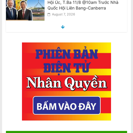
Mặt Của Đại Tướng Công An –Tổng Bí
Thư Kiêm Chủ Tịch Nước CHXHCN
Việt Nam Thăm Viếng Nước Úc.
August 7, 2026
Announcement: Objection to the Visit
of General of Public Security, General
Secretary and State President of the
Socialist Republic of Vietnam, to
Australia
August 7, 2026
Ban Chấp Hành Chấp Thuận Kết Quả
Hòa Giải và Chương Trình Thực Hiện
Sau Cuộc Bầu Cử BCH 2026–30
August 8, 2026
Pauline Hanson sẽ ngăn chặn ‘thợ nail
và tài xế Uber’
August 8, 2026