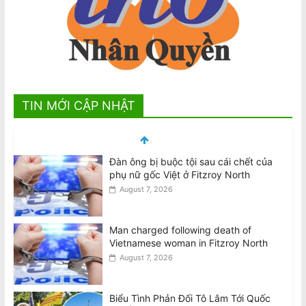
TIN MỚI CẬP NHẬT
Man charged following death of
Vietnamese woman in Fitzroy North
August 7, 2026
Biểu Tình Phản Đối Tô Lâm Tới Quốc
Hội Úc, T.Ba 11/8 @10am Trước Nhà
Quốc Hội Liên Bang–Canberra
August 7, 2026
Thông Cáo: Không Chấp Nhận Sự Có