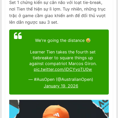
Set 1 chứng kiến sự cân não với loạt tie-break,
nơi Tien thể hiện sự lì lợm. Tuy nhiên, những trục
trặc ở game cầm giao khiến anh để đối thủ vượt
lên dẫn ngược sau 3 set.
We're going the distance
Learner Tien takes the fourth set
tiebreaker to square things up
against compatriot Marcos Giron.
pic.twitter.com/iDCYvoTU0w
— #AusOpen (@AustralianOpen)
January 19, 2026