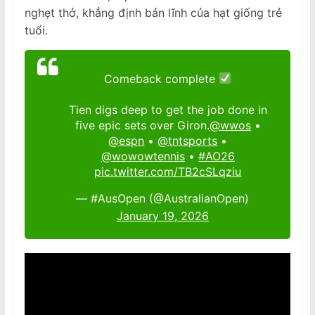
nghẹt thở, khẳng định bản lĩnh của hạt giống trẻ
tuổi.
Comeback complete
Tien digs deep to get the job done in
five epic sets over Giron.
@wwos
•
@espn
•
@tntsports
•
@wowowtennis
•
#AO26
pic.twitter.com/TB2cSLqziu
— #AusOpen (@AustralianOpen)
January 19, 2026