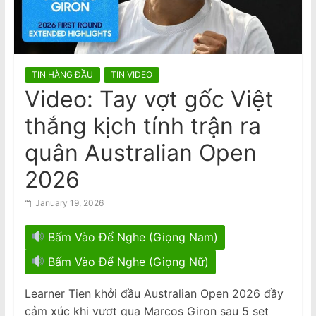
n
Pauline Hanson sẽ ngăn chặn ‘thợ
nail và tài xế Uber’
a
m
e
TIN HÀNG ĐẦU
TIN VIDEO
s
Video: Tay vợt gốc Việt
e
thắng kịch tính trận ra
N
e
quân Australian Open
w
2026
s
p
January 19, 2026
a
Bấm Vào Để Nghe (Giọng Nam)
p
e
Bấm Vào Để Nghe (Giọng Nữ)
r
Learner Tien khởi đầu Australian Open 2026 đầy
cảm xúc khi vượt qua Marcos Giron sau 5 set