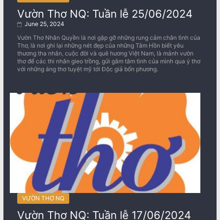
Vườn Thơ NQ: Tuần lễ 25/06/2024
June 25, 2024
Vườn Thơ Nhân Quyền là nơi gặp gỡ những rung cảm chân tình của
Thơ, là nơi ghi lại những nét đẹp của những Tâm Hồn biết yêu
thương tha nhân, cuộc đời và quê hương Việt Nam, là mảnh vườn
thơ để các thi nhân gieo trồng, gửi gắm tâm tình của mình qua ý thơ
với những áng thơ tuyệt mỹ tới Độc giả bốn phương.
VƯỜN THƠ NQ
Vườn Thơ NQ: Tuần lễ 17/06/2024