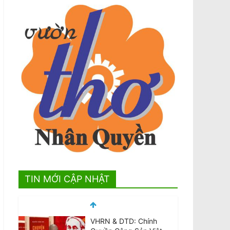
TIN MỚI CẬP NHẬT
VHRN & DTD: Chính
Quyền Cộng Sản Việt
Nam Trấn Áp và Bỏ Tù
Các Nhà Văn
August 7, 2026