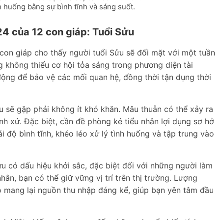
h huống bằng sự bình tĩnh và sáng suốt.
24 của 12 con giáp: Tuổi Sửu
 con giáp cho thấy người tuổi Sửu sẽ đối mặt với một tuần
 không thiếu cơ hội tỏa sáng trong phương diện tài
 động để bảo vệ các mối quan hệ, đồng thời tận dụng thời
u sẽ gặp phải không ít khó khăn. Mâu thuẫn có thể xảy ra
nh xử. Đặc biệt, cần đề phòng kẻ tiểu nhân lợi dụng sơ hở
i độ bình tĩnh, khéo léo xử lý tình huống và tập trung vào
ửu có dấu hiệu khởi sắc, đặc biệt đối với những người làm
ân, bạn có thể giữ vững vị trí trên thị trường. Lượng
 mang lại nguồn thu nhập đáng kể, giúp bạn yên tâm đầu