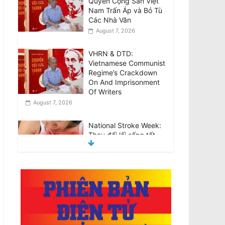
VHRN & DTD:
Vietnamese Communist
Regime’s Crackdown
On And Imprisonment
Of Writers
August 7, 2026
National Stroke Week:
Thay đổi lối sống tốt
hơn phẫu thuật trong
việc phòng ngừa đột
quỵ, theo nghiên cứu
Úc
August 7, 2026
National Stroke Week:
‘Siêu thực phẩm’ giúp
ngăn ngừa đột quỵ
August 7, 2026