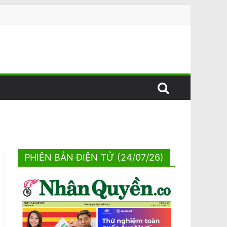
PHIÊN BẢN ĐIỆN TỬ (24/07/26)