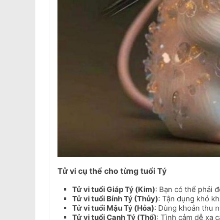
Tử vi cụ thể cho từng tuổi Tý
Tử vi tuổi Giáp Tý (Kim)
: Bạn có thể phải đ
Tử vi tuổi Bính Tý (Thủy)
: Tận dụng khó k
Tử vi tuổi Mậu Tý (Hỏa)
: Dùng khoản thu nh
Tử vi tuổi Canh Tý (Thổ)
: Tình cảm dễ xa c