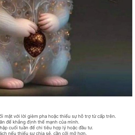
ối mặt với lời gièm pha hoặc thiếu sự hỗ trợ từ cấp trên.
hăn để khẳng định thế mạnh của mình.
ập cuối tuần để chi tiêu hợp lý hoặc đầu tư.
ách nếu thiếu sự chia sẻ, cần cởi mở hơn.