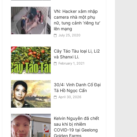
August 7, 2026
VN: Hacker xâm nhập
Nghiên cứu Úc: Nắng
camera nhà một phụ
nóng cực đoan nguy
nữ, tung cảnh ‘riêng tư’
cơ ảnh hưởng đến sức
lên mạng
khỏe tâm thần ở trẻ em
July 25, 2020
August 7, 2026
Cây Táo Tàu loại Li, Li2
VIDEO: Cầu thủ 24 tuổi
và Shanxi Li.
bị sét đánh tử vong khi
February 1, 2021
đang thi đấu tại Thái
Lan
August 7, 2026
30/4: Vinh Danh Cố Đại
Tá Hồ Ngọc Cẩn
April 30, 2026
Kelvin Nguyễn đã chết
sau khi bị nhiễm
COVID-19 tại Geelong
Golden Farms