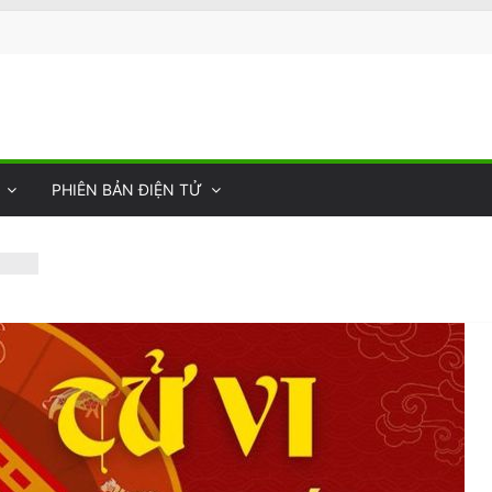
PHIÊN BẢN ĐIỆN TỬ
m dự
ới
ức
ánh
 cho