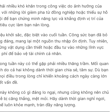
phải nhiều khó khăn trong công việc do ảnh hưởng của
n với những lời gièm pha từ đồng nghiệp hoặc thiếu sự hỗ
hội để bạn chứng minh năng lực và khẳng định vị trí của
tiêu cực làm bạn nản lòng.
hiệu khởi sắc, đặc biệt vào cuối tuần. Công sức bạn đã bỏ
g đáng, mang lại một nguồn thu nhập ổn định. Tuy nhiên,
hững vật dụng cần thiết hoặc đầu tư vào những lĩnh vực
g phí để bảo vệ tài chính cá nhân.
rong tuần này có thể gặp phải nhiều thăng trầm. Mối quan
ch do cả hai không dành thời gian chia sẻ, tâm sự. Dù bạn
mọi điều trong lòng chỉ khiến khoảng cách ngày càng lớn
ết vấn đề.
 này không có gì đáng lo ngại, nhưng cũng không nên chủ
ễ bị căng thẳng, mệt mỏi. Hãy dành thời gian nghỉ ngơi,
hể luôn khỏe mạnh, tràn đầy năng lượng.