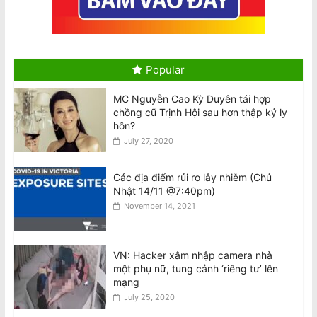
August 10, 2026
Hai máy bay Jetstar và Qatar suýt va
chạm tại sân bay Sydney
August 10, 2026
Popular
MC Nguyễn Cao Kỳ Duyên tái hợp
Tô Lâm dự Diễn đàn Tech Connect tại
chồng cũ Trịnh Hội sau hơn thập kỷ ly
Sydney, đối mặt các cuộc biểu tình
hôn?
khắp Úc
July 27, 2020
August 10, 2026
Các địa điểm rủi ro lây nhiễm (Chủ
Tổng Bí thư kiêm Chủ tịch nước Tô
Nhật 14/11 @7:40pm)
Lâm đến Sydney tối 9/8, bắt đầu
November 14, 2021
chuyến thăm Úc
August 10, 2026
VN: Hacker xâm nhập camera nhà
Cộng đồng tập hợp đòi công lý sau
một phụ nữ, tung cảnh ‘riêng tư’ lên
cái chết của chủ cửa hàng được yêu
mạng
mến Trương Văn Việt
July 25, 2020
August 10, 2026