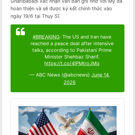
Gharibabadi xác nhận văn bản ghi nhớ với Mỹ đã
hoàn thiện và sẽ được ký kết chính thức vào
ngày 19/6 tại Thụy Sĩ.
#BREAKING
: The US and Iran have
reached a peace deal after intensive
talks, according to Pakistani Prime
Minister Shehbaz Sharif.
https://t.co/4lPMtroJMq
— ABC News (@abcnews)
June 14,
2026