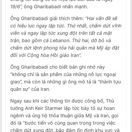
19/6”,
ông Gharibabadi nhấn mạnh.
Ông Gharibabadi giải thích thêm:
“Hai vấn đề sẽ
có hiệu lực ngay lập tức. Thứ nhất, chấm dứt vĩnh
viễn và ngay lập tức xung đột trên tất cả mặt
trận, bao gồm cả Lebanon. Thứ hai, dỡ bỏ và
chấm dứt lệnh phong tỏa hải quân mà Mỹ áp đặt
đối với Cộng hòa Hồi giáo Iran”.
Ông Gharibabadi cho biết bản ghi nhớ này
“không chỉ là sản phẩm của những nỗ lực ngoại
giao”, mà còn là những gì ông mô tả là “thành tựu
quân sự” của Iran.
Ngay sau khi các thông tin được công bố, Thủ
tướng Anh Keir Starmer lập tức bày tỏ sự hoan
ngênh và ủng hộ thỏa thuận giữa Mỹ và Iran, gọi
đó là “bước tiến vô cùng quan trọng trong việc
chấm dứt xung đột, bảo đảm ổn định khu vực và