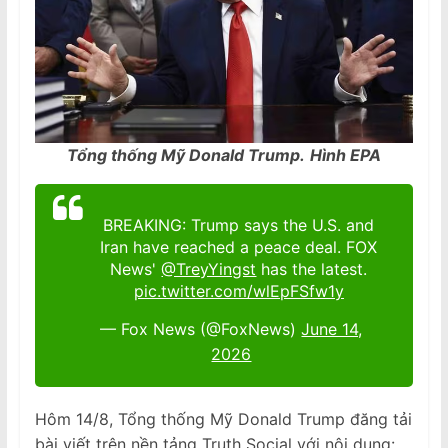
Tổng thống Mỹ Donald Trump.
Hình EPA
BREAKING: Trump says the U.S. and
Iran have reached a peace deal. FOX
News'
@TreyYingst
has the latest.
pic.twitter.com/wlEpFSfw1y
— Fox News (@FoxNews)
June 14,
2026
Hôm 14/8, Tổng thống Mỹ Donald Trump đăng tải
bài viết trên nền tảng Truth Social với nội dung: