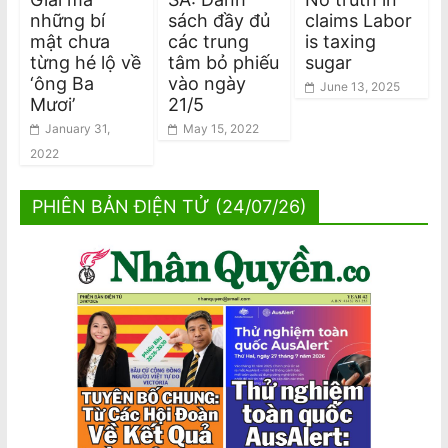
những bí
sách đầy đủ
claims Labor
mật chưa
các trung
is taxing
từng hé lộ về
tâm bỏ phiếu
sugar
‘ông Ba
vào ngày
June 13, 2025
Mươi’
21/5
January 31,
May 15, 2022
2022
PHIÊN BẢN ĐIỆN TỬ (24/07/26)