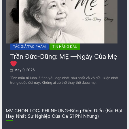
TÁC GIẢ/TÁC PHẨM
TIN HÀNG ĐẦU
Trần Đức-Dũng: MẸ —Ngày Của Mẹ
May 9, 2026
Tình mẫu tử luôn là tình yêu đẹp nhất, sâu nhất và vô điều kiện nhất
trong cuộc đời này. Không ai có thể thay thế được mẹ.
MV CHỌN LỌC: PHI NHUNG-Bông Điên Điển (Bài Hát
Hay Nhất Sự Nghiệp Của Ca Sĩ Phi Nhung)