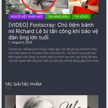
NGƯỜI VIỆT KHẮP NƠI
TIN HÀNG ĐẦU
TIN VIDEO
[VIDEO] Footscray: Chủ tiệm bánh
mì Richard Lê bị tấn công khi bảo vệ
đàn ông lớn tuổi
August 5, 2026
Footscray, Melbourne: Đoạn video gây sốc đã ghi lại khoảnh khắc
chủ tiệm bánh mì Crumbz Deli, Richard Lê —bị hành hung dã man
bên ngoài cửa hàng và trước mặt vợ mình sau khi can thiệp để bảo
vệ một người đàn ông lớn tuổi và một phụ nữ trẻ đang gặp khó khăn.
TÁC GIẢ/TÁC PHẨM