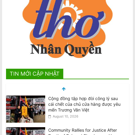
TIN MỚI CẬP NHẬT
Community Rallies for Justice After
Death of Beloved Shopkeeper Van
Viet Truong
August 10, 2026
Tử vi tuần mới 12 con giáp từ 10/8-