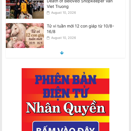
16/8
August 10, 2026
Tử vi tuần mới 12 cung hoàng đạo
10/8-16/8
August 10, 2026
Úc chi $736 triệu mua 450 tên lửa
không đối không tầm xa AIM-260 của
Mỹ
August 9, 2026
2026 Census là Bắt buộc: Có thể Phạt
$364 mỗi ngày nếu Không Hoàn
Thành, $3640 nếu Khai Sai
August 10, 2026
2026 Census Is Compulsory: $364
Daily Fine for Failure to Complete,
$3640 Penalty for False Information