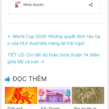
←
World Cup 2026: Những quyết định táo bạ
o của HLV Australia mang lại trái ngọt
TIẾT LỘ: Chi tiết dự thảo thỏa thuận 14 điểm
giữa Mỹ và Iran
→
ĐỌC THÊM
Giải mã
SA: Danh
No truth in