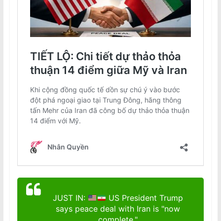
JUST IN:
US President Trump
says peace deal with Iran is "now
complete."