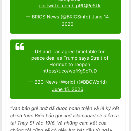
pic.twitter.com/LpRtQPeSUr
— BRICS News (@BRICSinfo)
June 14,
2026
US and Iran agree timetable for
peace deal as Trump says Strait of
Hormuz to reopen
https://t.co/wqfKg9oTuD
— BBC News (World) (@BBCWorld)
June 15, 2026
“Văn bản ghi nhớ đã được hoàn thiện và lễ ký kết
chính thức Biên bản ghi nhớ Islamabad sẽ diễn ra
tại Thụy Sĩ vào 19/6. Và những cam kết của
chúng tôi cũng sẽ có hiệu lực bắt đầu từ ngày