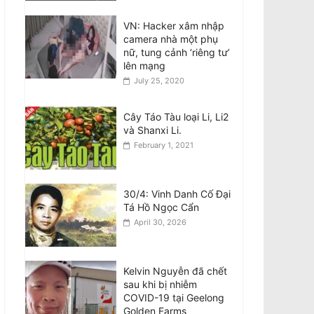
Chuyến thăm Úc của
Tổng Bí thư kiêm Chủ
VN: Hacker xâm nhập
tịch Đảng Cộng Sản
camera nhà một phụ
Việt Nam
nữ, tung cảnh ‘riêng tư’
August 6, 2026
lên mạng
July 25, 2020
Visit to Australia by the
General Secretary and
Cây Táo Tàu loại Li, Li2
President of the
và Shanxi Li.
Socialist Republic of
February 1, 2021
Vietnam
August 6, 2026
30/4: Vinh Danh Cố Đại
Tên lửa SpaceX Falcon
Tá Hồ Ngọc Cẩn
9 đâm vào Mặt Trăng
tốc độ 8.690 km/h
April 30, 2026
August 6, 2026
Kelvin Nguyễn đã chết
sau khi bị nhiễm
COVID-19 tại Geelong
Golden Farms