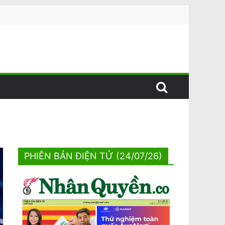
PHIÊN BẢN ĐIỆN TỬ (24/07/26)