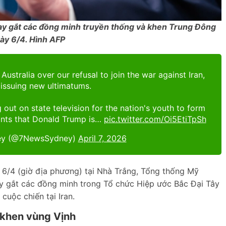
ay gắt các đồng minh truyền thống và khen Trung Đông
ày 6/4. Hình AFP
ustralia over our refusal to join the war against Iran,
 issuing new ultimatums.
ng out on state television for the nation's youth to form
ants that Donald Trump is…
pic.twitter.com/Oi5EtiTpSh
y (@7NewsSydney)
April 7, 2026
 6/4 (giờ địa phương) tại Nhà Trắng, Tổng thống Mỹ
y gắt các đồng minh trong Tổ chức Hiệp ước Bắc Đại Tây
uộc chiến tại Iran.
 khen vùng Vịnh