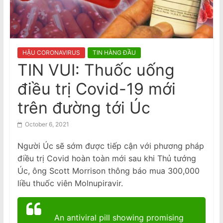
n
nữ gốc Việt, ngáp trong phiên tòa
a
National Stroke Week: Mẹo đơn giản
m
giúp giảm nguy cơ bị đột quỵ
e
HẬU CORONAVIRUS
TIN HÀNG ĐẦU
s
TIN VUI: Thuốc uống
e
điều trị Covid-19 mới
N
e
trên đường tới Úc
w
October 6, 2021
s
p
Người Úc sẽ sớm được tiếp cận với phương pháp
a
điều trị Covid hoàn toàn mới sau khi Thủ tướng
p
Úc, ông Scott Morrison thông báo mua 300,000
e
liều thuốc viên Molnupiravir.
r
An antiviral pill showing promising