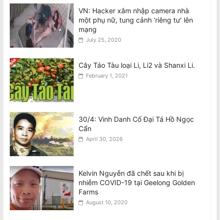
VN: Hacker xâm nhập camera nhà
một phụ nữ, tung cảnh ‘riêng tư’ lên
Ban Chấp Hành Chấp Thuận Kết Quả
mạng
Hòa Giải và Chương Trình Thực Hiện
July 25, 2020
Sau Cuộc Bầu Cử BCH 2026–30
August 8, 2026
Cây Táo Tàu loại Li, Li2 và Shanxi Li.
February 1, 2021
30/4: Vinh Danh Cố Đại Tá Hồ Ngọc
Cẩn
April 30, 2026
Kelvin Nguyễn đã chết sau khi bị
nhiễm COVID-19 tại Geelong Golden
Farms
August 10, 2020