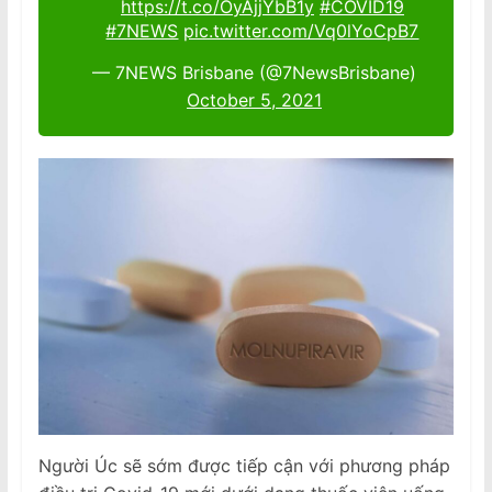
https://t.co/OyAjjYbB1y
#COVID19
#7NEWS
pic.twitter.com/Vq0lYoCpB7
— 7NEWS Brisbane (@7NewsBrisbane)
October 5, 2021
Người Úc sẽ sớm được tiếp cận với phương pháp