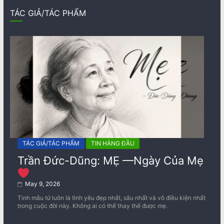
TÁC GIẢ/TÁC PHẨM
TÁC GIẢ/TÁC PHẨM
TIN HÀNG ĐẦU
Trần Đức-Dũng: MẸ —Ngày Của Mẹ
May 9, 2026
Tình mẫu tử luôn là tình yêu đẹp nhất, sâu nhất và vô điều kiện nhất
trong cuộc đời này. Không ai có thể thay thế được mẹ.