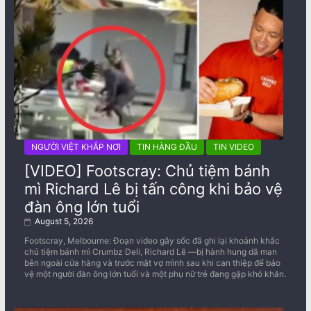
NGƯỜI VIỆT KHẮP NƠI
TIN HÀNG ĐẦU
TIN VIDEO
[VIDEO] Footscray: Chủ tiệm bánh
mì Richard Lê bị tấn công khi bảo vệ
đàn ông lớn tuổi
August 5, 2026
Footscray, Melbourne: Đoạn video gây sốc đã ghi lại khoảnh khắc
chủ tiệm bánh mì Crumbz Deli, Richard Lê —bị hành hung dã man
bên ngoài cửa hàng và trước mặt vợ mình sau khi can thiệp để bảo
vệ một người đàn ông lớn tuổi và một phụ nữ trẻ đang gặp khó khăn.