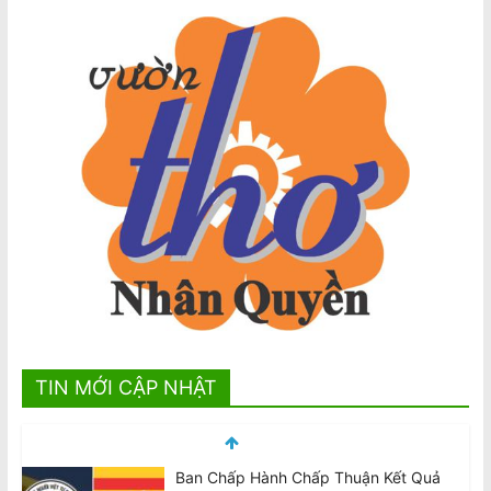
TIN MỚI CẬP NHẬT
Pauline Hanson sẽ ngăn chặn ‘thợ nail