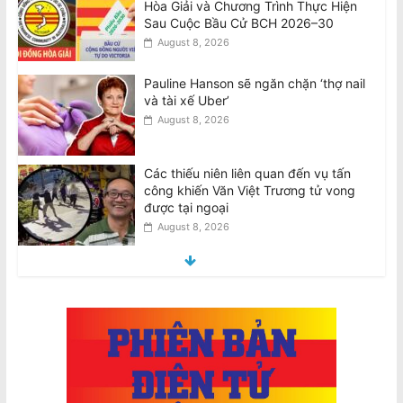
và tài xế Uber’
August 8, 2026
Các thiếu niên liên quan đến vụ tấn
công khiến Văn Việt Trương tử vong
được tại ngoại
August 8, 2026
Teens involved in fatal attack on Van
Viet Truong freed on bail
August 8, 2026
VIDEO: ATSB điều tra 2 máy bay
Qantas suýt đâm nhau ở Sydney
August 8, 2026
Thiên Nguyễn bị buộc tội giết phụ nữ
gốc Việt, ngáp trong phiên tòa
August 8, 2026