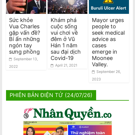
Sức khỏe
Khám phá
Mayor urges
Vua Charles
cuộc sống
people to
gặp vấn đề?
vui chơi về
seek medical
Bí ẩn những
đêm ở Vũ
advice as
ngón tay
Hán 1 năm
cases
sưng phồng
sau đại dịch
emerge in
Covid-19
Moonee
September 13,
Valley.
April 21, 2021
2022
September 26,
2023
PHIÊN BẢN ĐIỆN TỬ (24/07/26)