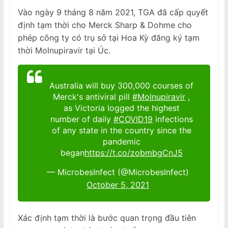
Vào ngày 9 tháng 8 năm 2021, TGA đã cấp quyết
định tạm thời cho Merck Sharp & Dohme cho
phép công ty có trụ sở tại Hoa Kỳ đăng ký tạm
thời Molnupiravir tại Úc.
Australia will buy 300,000 courses of
Merck's antiviral pill
#Molnupiravir
,
as Victoria logged the highest
number of daily
#COVID19
infections
of any state in the country since the
pandemic
began
https://t.co/zobmbgCnJ5
— MicrobesInfect (@MicrobesInfect)
October 5, 2021
Xác định tạm thời là bước quan trọng đầu tiên