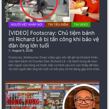
NGƯỜI VIỆT KHẮP NƠI
TIN TIÊU ĐIỂM
TIN VIDEO
[VIDEO] Footscray: Chủ tiệm bánh
mì Richard Lê bị tấn công khi bảo vệ
đàn ông lớn tuổi
August 5, 2026
Footscray, Melbourne: Đoạn video gây sốc đã ghi lại khoảnh khắc
chủ tiệm bánh mì Crumbz Deli, Richard Lê —bị hành hung dã man
bên ngoài cửa hàng và trước mặt vợ mình sau khi can thiệp để bảo
vệ một người đàn ông lớn tuổi và một phụ nữ trẻ đang gặp khó khăn.