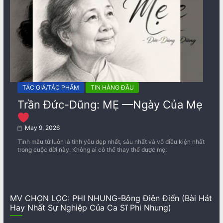
TÁC GIẢ/TÁC PHẨM
TIN HÀNG ĐẦU
Trần Đức-Dũng: MẸ —Ngày Của Mẹ
May 9, 2026
Tình mẫu tử luôn là tình yêu đẹp nhất, sâu nhất và vô điều kiện nhất
trong cuộc đời này. Không ai có thể thay thế được mẹ.
MV CHỌN LỌC: PHI NHUNG-Bông Điên Điển (Bài Hát
Hay Nhất Sự Nghiệp Của Ca Sĩ Phi Nhung)