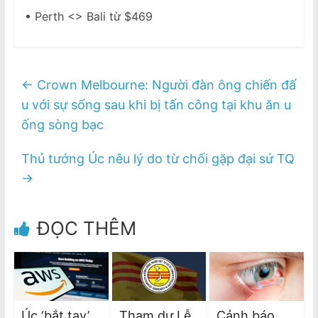
• Perth <> Bali từ $469
←
Crown Melbourne: Người đàn ông chiến đấ
u với sự sống sau khi bị tấn công tại khu ăn u
ống sòng bạc
Thủ tướng Úc nêu lý do từ chối gặp đại sứ TQ
→
ĐỌC THÊM
Úc ‘bắt tay’
Tham dự Lễ
Cảnh báo