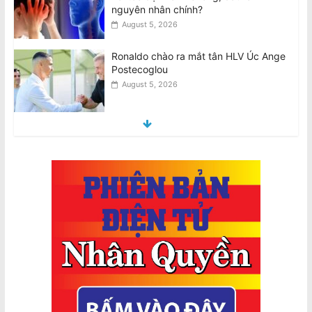
nguyên nhân chính?
August 5, 2026
Ronaldo chào ra mắt tân HLV Úc Ange
Postecoglou
August 5, 2026
Thông Báo của Ban Giải Quyết Khiếu
Nại: Về Bản Tuyên Bố Chung Của Một
Số Đại Diện Hội Đoàn
August 4, 2026
VIDEO: Chủ tiệm tạp hóa Văn Việt
Trương vẫn đang trong tình trạng
nguy kịch
August 4, 2026
[VIDEO] Footscray: Chủ tiệm bánh mì
Richard Lê bị tấn công khi bảo vệ đàn
ông lớn tuổi