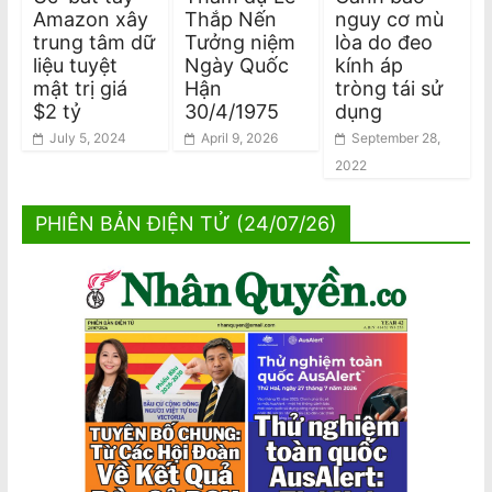
Amazon xây
Thắp Nến
nguy cơ mù
trung tâm dữ
Tưởng niệm
lòa do đeo
liệu tuyệt
Ngày Quốc
kính áp
mật trị giá
Hận
tròng tái sử
$2 tỷ
30/4/1975
dụng
July 5, 2024
April 9, 2026
September 28,
2022
PHIÊN BẢN ĐIỆN TỬ (24/07/26)