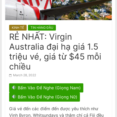
n
trên ngăn phía trên, chỉ miễn phí túi
nhỏ đặt dưới ghế
a
m
e
KINH TẾ
TIN HÀNG ĐẦU
s
RẺ NHẤT: Virgin
e
Australia đại hạ giá 1.5
N
e
triệu vé, giá từ $45 mỗi
w
chiều
s
p
March 28, 2022
a
Bấm Vào Để Nghe (Giọng Nam)
p
e
Bấm Vào Để Nghe (Giọng Nữ)
r
Giá vé đến các điểm đến được yêu thích như
Vịnh Byron, Whitsundays và thậm chí cả Fiji đều