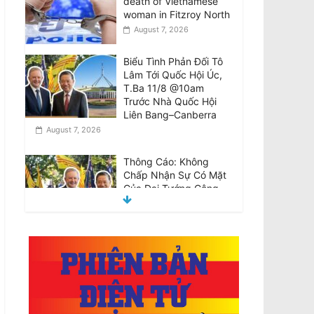
death of Vietnamese
woman in Fitzroy North
August 7, 2026
Biểu Tình Phản Đối Tô
Lâm Tới Quốc Hội Úc,
T.Ba 11/8 @10am
Trước Nhà Quốc Hội
Liên Bang–Canberra
August 7, 2026
Thông Cáo: Không
Chấp Nhận Sự Có Mặt
Của Đại Tướng Công
An –Tổng Bí Thư Kiêm
Chủ Tịch Nước
CHXHCN Việt Nam Thăm Viếng Nước Úc.
August 7, 2026
Announcement:
Objection to the Visit of
General of Public