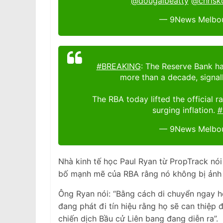
@dougalbeatty
@chrisk
— 9News Melbo
#BREAKING
: The Reserve Bank has
more than a decade, signall
The RBA today lifted the official ra
surging inflation.
#
— 9News Melbo
Nhà kinh tế học Paul Ryan từ PropTrack nói
bố mạnh mẽ của RBA rằng nó không bị ảnh h
Ông Ryan nói: “Bằng cách di chuyển ngay hô
đang phát đi tín hiệu rằng họ sẽ can thiệp
chiến dịch Bầu cử Liên bang đang diễn ra”.