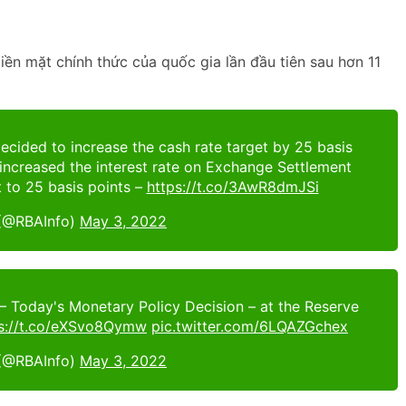
iền mặt chính thức của quốc gia lần đầu tiên sau hơn 11
decided to increase the cash rate target by 25 basis
o increased the interest rate on Exchange Settlement
 to 25 basis points –
https://t.co/3AwR8dmJSi
(@RBAInfo)
May 3, 2022
– Today's Monetary Policy Decision – at the Reserve
ps://t.co/eXSvo8Qymw
pic.twitter.com/6LQAZGchex
(@RBAInfo)
May 3, 2022