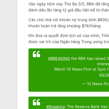
Vào ngày hôm nay Thứ Ba 3/5, RBA đã tăng 
đánh dấu lần tăng tỷ giá đầu tiên kể từ thá
Các chủ nhà với khoản nợ trung bình $600,
khoản hoàn trả tăng khoảng $74/tháng.
Khi đưa ra quyết định lịch sử của mình, Th
được vai trò của Ngân hàng Trung ương tro
#BREAKING
the RBA has raised it
intere
Watch 10 News First at 5pm fo
pic.
— 10 News Fir
#Breaking
: The Reserve Bank has 