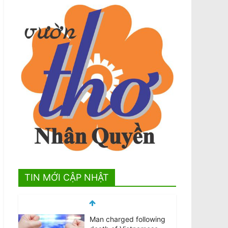
TIN MỚI CẬP NHẬT
Man charged following