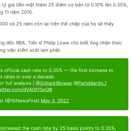
tỷ giá tiền mặt thêm 25 điểm cơ bản từ 0.10% lên 0.35%,
ng 11 năm 2010.
000 và 25 năm còn lại trên thế chấp của họ sẽ thấy
ống đốc RBA, Tiến sĩ Philip Lowe cho biết ông nhận thức
ng việc kiểm soát lạm phát.
s official cash rate to 0.35% — the first increase to
st rates in over a decade.
r full analysis |
@GillianHBowen
@ParisMartin_1
twitter.com/dVAOFf5pQB
st (@10NewsFirst)
May 3, 2022
increased the cash rate by 25 basis points to 0.35%,