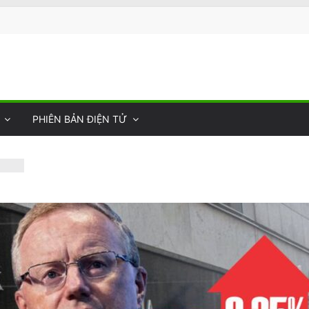
PHIÊN BẢN ĐIỆN TỬ
y
 của
hợ
tấn
vong
n Van