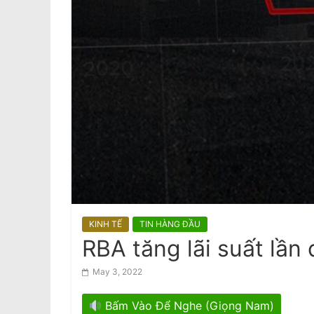
a
m
e
s
e
N
e
w
s
p
a
KINH TẾ
TIN HÀNG ĐẦU
p
RBA tăng lãi suất lần
e
May 3, 2022
r
Bấm Vào Để Nghe (Giọng Nam)