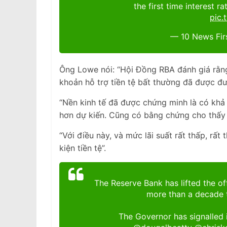
the first time interest r
pic.
— 10 News Fir
Ông Lowe nói: “Hội Đồng RBA đánh giá rằng
khoản hỗ trợ tiền tệ bất thường đã được đưa
“Nền kinh tế đã được chứng minh là có khả
hơn dự kiến. Cũng có bằng chứng cho thấy t
“Với điều này, và mức lãi suất rất thấp, rất
kiện tiền tệ”.
The Reserve Bank has lifted the offi
more than a decade t
The Governor has signalled i