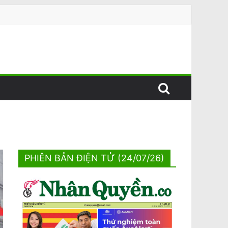
PHIÊN BẢN ĐIỆN TỬ (24/07/26)