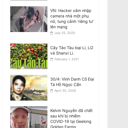
Teens involved in fatal
VN: Hacker xâm nhập
attack on Van Viet
camera nhà một phụ
Truong freed on bail
nữ, tung cảnh ‘riêng tư’
August 8, 2026
lên mạng
July 25, 2020
VIDEO: ATSB điều tra 2
máy bay Qantas suýt
Cây Táo Tàu loại Li, Li2
đâm nhau ở Sydney
và Shanxi Li.
August 8, 2026
February 1, 2021
Đàn ông bị buộc tội sau
cái chết của phụ nữ
30/4: Vinh Danh Cố Đại
gốc Việt ở Fitzroy
Tá Hồ Ngọc Cẩn
North
April 30, 2026
August 7, 2026
Kelvin Nguyễn đã chết
sau khi bị nhiễm
COVID-19 tại Geelong
Golden Farms