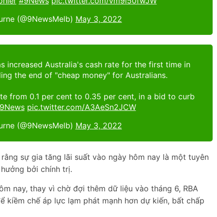
ohler
#9News
pic.twitter.com/vm9l50fwJW
urne (@9NewsMelb)
May 3, 2022
 increased Australia's cash rate for the first time in
ing the end of "cheap money" for Australians.
te from 0.1 per cent to 0.35 per cent, in a bid to curb
9News
pic.twitter.com/A3AeSn2JCW
urne (@9NewsMelb)
May 3, 2022
 rằng sự gia tăng lãi suất vào ngày hôm nay là một tuyên
ưởng bởi chính trị.
m nay, thay vì chờ đợi thêm dữ liệu vào tháng 6, RBA
 để kiềm chế áp lực lạm phát mạnh hơn dự kiến, bất chấp