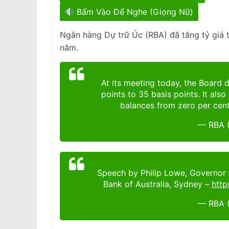
Bấm Vào Để Nghe (Giọng Nữ)
Ngân hàng Dự trữ Úc (RBA) đã tăng tỷ giá t
năm.
At its meeting today, the Board 
points to 35 basis points. It als
balances from zero per cent
— RBA 
Speech by Philip Lowe, Governor 
Bank of Australia, Sydney –
htt
— RBA 