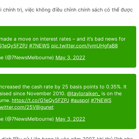
i chính trị, việc không điều chỉnh chính sách có thể được
made a move on interest rates – and it’s bad news for
o/G1eQy5FZPJ
#7NEWS
pic.twitter.com/IymUHgfaB8
e (@7NewsMelbourne)
May 3, 2022
ncreased the cash rate by 25 basis points to 0.35%. It
n raised since November 2010.
@tayloraiken_
is on the
urne.
https://t.co/G1eQy5FZPJ
#auspol
#7NEWS
twitter.com/25V8igunet
e (@7NewsMelbourne)
May 3, 2022