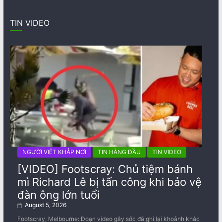
TIN VIDEO
NGƯỜI VIỆT KHẮP NƠI
TIN HÀNG ĐẦU
TIN VIDEO
[VIDEO] Footscray: Chủ tiệm bánh
mì Richard Lê bị tấn công khi bảo vệ
đàn ông lớn tuổi
August 5, 2026
Footscray, Melbourne: Đoạn video gây sốc đã ghi lại khoảnh khắc