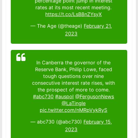
percentage point jump in interest
rates at its most recent meeting.
https://t.co/LsB8nZYsyX
— The Age (@theage)
February 21,
2023
In Canberra the governor of the
Reserve Bank, Philip Lowe, faced
tough questions over nine
consecutive interest rate rises, with
the prospect of more to come.
#abc730
#auspol
@FergusonNews
@LaTingle
pic.twitter.com/nMRpVykRyS
— abc730 (@abc730)
February 15,
2023