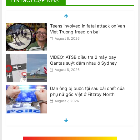
TIN MỚI CẬP NHẬT
VIDEO: ATSB điều tra 2 máy bay
Qantas suýt đâm nhau ở Sydney
August 8, 2026
Đàn ông bị buộc tội sau cái chết của
phụ nữ gốc Việt ở Fitzroy North
August 7, 2026
Man charged following death of
Vietnamese woman in Fitzroy North
August 7, 2026
Biểu Tình Phản Đối Tô Lâm Tới Quốc
Hội Úc, T.Ba 11/8 @10am Trước Nhà
Quốc Hội Liên Bang–Canberra
August 7, 2026