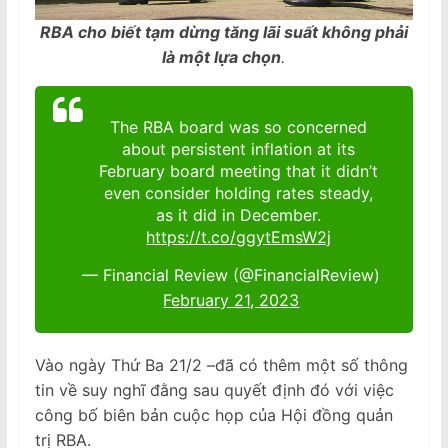
RBA cho biết tạm dừng tăng lãi suất không phải
là một lựa chọn
.
The RBA board was so concerned
about persistent inflation at its
February board meeting that it didn’t
even consider holding rates steady,
as it did in December.
https://t.co/ggytEmsW2j
— Financial Review (@FinancialReview)
February 21, 2023
Vào ngày Thứ Ba 21/2 –đã có thêm một số thông
tin về suy nghĩ đằng sau quyết định đó với việc
công bố biên bản cuộc họp của Hội đồng quản
trị RBA.