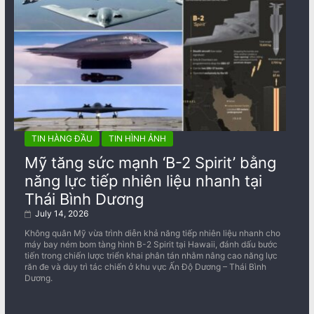
TIN HÀNG ĐẦU
TIN HÌNH ẢNH
Mỹ tăng sức mạnh ‘B-2 Spirit’ bằng
năng lực tiếp nhiên liệu nhanh tại
Thái Bình Dương
July 14, 2026
Không quân Mỹ vừa trình diễn khả năng tiếp nhiên liệu nhanh cho
máy bay ném bom tàng hình B-2 Spirit tại Hawaii, đánh dấu bước
tiến trong chiến lược triển khai phân tán nhằm nâng cao năng lực
răn đe và duy trì tác chiến ở khu vực Ấn Độ Dương – Thái Bình
Dương.