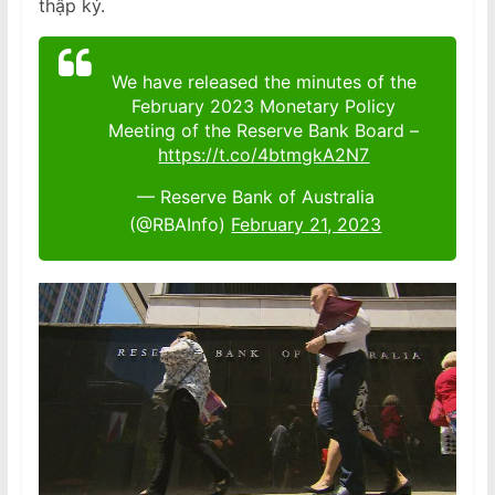
thập kỷ.
We have released the minutes of the
February 2023 Monetary Policy
Meeting of the Reserve Bank Board –
https://t.co/4btmgkA2N7
— Reserve Bank of Australia
(@RBAInfo)
February 21, 2023