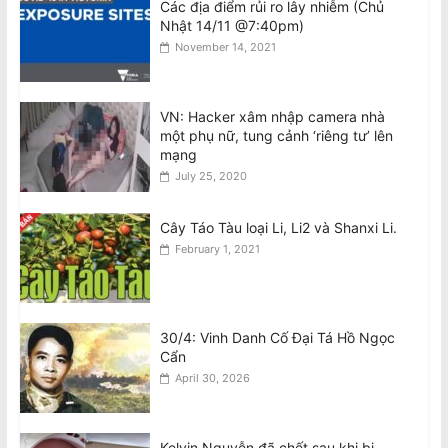
Các địa điểm rủi ro lây nhiễm (Chủ
Nhật 14/11 @7:40pm)
Các thiếu niên liên quan đến vụ tấn
November 14, 2021
công khiến Văn Việt Trương tử vong
được tại ngoại
August 8, 2026
VN: Hacker xâm nhập camera nhà
một phụ nữ, tung cảnh ‘riêng tư’ lên
Teens involved in fatal attack on Van
mạng
Viet Truong freed on bail
July 25, 2020
August 8, 2026
Cây Táo Tàu loại Li, Li2 và Shanxi Li.
February 1, 2021
30/4: Vinh Danh Cố Đại Tá Hồ Ngọc
Cẩn
April 30, 2026
Kelvin Nguyễn đã chết sau khi bị