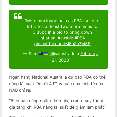
'More mortgage pain as RBA looks to
lift rates at least two more times to
3.85pc in a bid to bring down
inflation'
#ausbiz
#RBA
pic.twitter.com/M6uZbZni5E
— Sam
(@samstrades)
February
21, 2023
Ngân hàng National Australia dự báo RBA có thể
nâng lãi suất lên tới 4.1% và các nhà kinh tế của
NAB chỉ ra:
“Biên bản cũng ngầm thừa nhận rủi ro suy thoái
gia tăng khi RBA nâng lãi suất để giảm lạm phát”