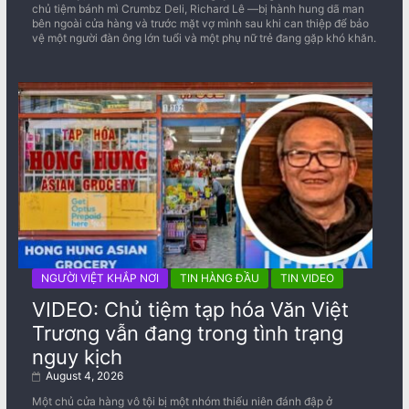
chủ tiệm bánh mì Crumbz Deli, Richard Lê —bị hành hung dã man
bên ngoài cửa hàng và trước mặt vợ mình sau khi can thiệp để bảo
vệ một người đàn ông lớn tuổi và một phụ nữ trẻ đang gặp khó khăn.
NGƯỜI VIỆT KHẮP NƠI
TIN HÀNG ĐẦU
TIN VIDEO
VIDEO: Chủ tiệm tạp hóa Văn Việt
Trương vẫn đang trong tình trạng
nguy kịch
August 4, 2026
Một chủ cửa hàng vô tội bị một nhóm thiếu niên đánh đập ở