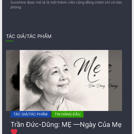
Sunshine được mô tả là một thành viên cộng đồng chăm chỉ và hào
phóng.
TÁC GIẢ/TÁC PHẨM
TÁC GIẢ/TÁC PHẨM
TIN HÀNG ĐẦU
Trần Đức-Dũng: MẸ —Ngày Của Mẹ