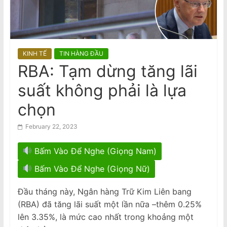
n
Nguyện Biện Và Hành Vi Vu Khống
a
Hàm Hồ Bắt Nguồn Từ Sự Gian Dối
m
Nội Quy
Tân BCH CĐNVTD-VIC: Tóm Tắt Thư
e
Luật Sư Bằng Tiếng Việt
KINH TẾ
TIN HÀNG ĐẦU
s
RBA: Tạm dừng tăng lãi
e
suất không phải là lựa
N
e
chọn
w
February 22, 2023
s
p
Bấm Vào Để Nghe (Giọng Nam)
a
Bấm Vào Để Nghe (Giọng Nữ)
p
e
Đầu tháng này, Ngân hàng Trữ Kim Liên bang
r
(RBA) đã tăng lãi suất một lần nữa –thêm 0.25%
lên 3.35%, là mức cao nhất trong khoảng một