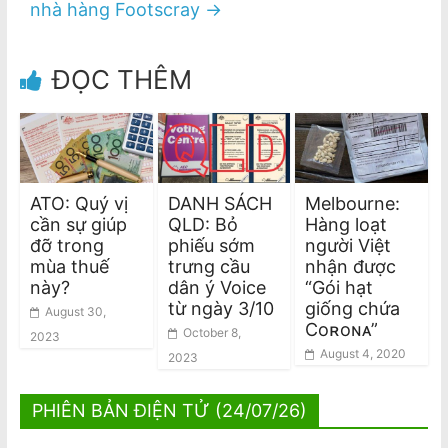
nhà hàng Footscray
→
ĐỌC THÊM
ATO: Quý vị
DANH SÁCH
Melbourne:
cần sự giúp
QLD: Bỏ
Hàng loạt
đỡ trong
phiếu sớm
người Việt
mùa thuế
trưng cầu
nhận được
này?
dân ý Voice
“Gói hạt
từ ngày 3/10
giống chứa
August 30,
Coʀoɴᴀ”
October 8,
2023
August 4, 2020
2023
PHIÊN BẢN ĐIỆN TỬ (24/07/26)