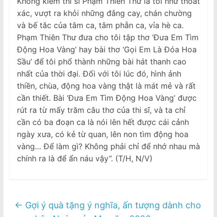
Không kiêm thi sĩ Phạm Thiên Thư là tôi như thoát
xác, vượt ra khỏi những đắng cay, chán chường
và bế tắc của tâm ca, tâm phẫn ca, vỉa hè ca.
Phạm Thiên Thư đưa cho tôi tập thơ ‘Ðưa Em Tìm
Động Hoa Vàng’ hay bài thơ ‘Gọi Em Là Đóa Hoa
Sầu’ để tôi phổ thành những bài hát thanh cao
nhất của thời đại. Ðối với tôi lúc đó, hình ảnh
thiền, chùa, động hoa vàng thật là mát mẻ và rất
cần thiết. Bài ‘Ðưa Em Tìm Động Hoa Vàng’ được
rút ra từ mấy trăm câu thơ của thi sĩ, và ta chỉ
cần có ba đoạn ca là nói lên hết được cái cảnh
ngày xưa, có kẻ từ quan, lên non tìm động hoa
vàng… Ðể làm gì? Không phải chỉ để nhớ nhau mà
chính ra là để ẩn náu vậy”. (T/H, N/V)
←
Gợi ý quà tặng ý nghĩa, ấn tượng dành cho