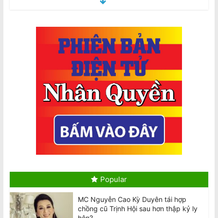
Úc chi $736 triệu mua 450 tên lửa
không đối không tầm xa AIM-260 của
Mỹ
August 9, 2026
2026 Census là Bắt buộc: Có thể Phạt
$364 mỗi ngày nếu Không Hoàn
Thành, $3640 nếu Khai Sai
August 10, 2026
2026 Census Is Compulsory: $364
Daily Fine for Failure to Complete,
$3640 Penalty for False Information
August 10, 2026
Hai máy bay Jetstar và Qatar suýt va
chạm tại sân bay Sydney
August 10, 2026
Popular
MC Nguyễn Cao Kỳ Duyên tái hợp
Tô Lâm dự Diễn đàn Tech Connect tại
chồng cũ Trịnh Hội sau hơn thập kỷ ly
Sydney, đối mặt các cuộc biểu tình
hôn?