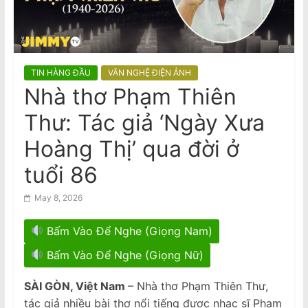
n
Hoàn Thành, $3640 nếu Khai Sai
2026 Census Is Compulsory: $364
a
Daily Fine for Failure to Complete,
m
$3640 Penalty for False Information
e
TIN HÀNG ĐẦU
VĂN NGHỆ ĐIỆN ẢNH
s
Nhà thơ Phạm Thiên
e
Thư: Tác giả ‘Ngày Xưa
N
e
Hoàng Thị’ qua đời ở
w
tuổi 86
s
p
May 8, 2026
a
Bấm Vào Để Nghe (Giọng Nam)
p
e
Bấm Vào Để Nghe (Giọng Nữ)
r
SÀI GÒN, Việt Nam
– Nhà thơ Phạm Thiên Thư,
tác giả nhiều bài thơ nổi tiếng được nhạc sĩ Phạm