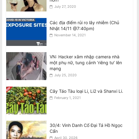
khắp Úc
July 27, 2020
August 10, 2026
Các địa điểm rủi ro lây nhiễm (Chủ
Tổng Bí thư kiêm Chủ tịch nước Tô
Nhật 14/11 @7:40pm)
Lâm đến Sydney tối 9/8, bắt đầu
November 14, 2021
chuyến thăm Úc
August 10, 2026
VN: Hacker xâm nhập camera nhà
Cộng đồng tập hợp đòi công lý sau
một phụ nữ, tung cảnh ‘riêng tư’ lên
cái chết của chủ cửa hàng được yêu
mạng
mến Trương Văn Việt
July 25, 2020
August 10, 2026
Cây Táo Tàu loại Li, Li2 và Shanxi Li.
February 1, 2021
30/4: Vinh Danh Cố Đại Tá Hồ Ngọc
Cẩn
April 30, 2026