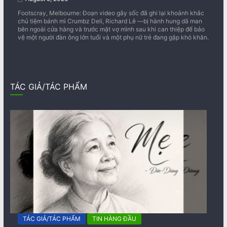
Footscray, Melbourne: Đoạn video gây sốc đã ghi lại khoảnh khắc
chủ tiệm bánh mì Crumbz Deli, Richard Lê —bị hành hung dã man
bên ngoài cửa hàng và trước mặt vợ mình sau khi can thiệp để bảo
vệ một người đàn ông lớn tuổi và một phụ nữ trẻ đang gặp khó khăn.
TÁC GIẢ/TÁC PHẨM
TÁC GIẢ/TÁC PHẨM
TIN HÀNG ĐẦU