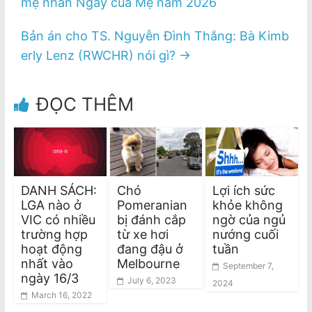
mẹ nhân Ngày của Mẹ năm 2026
Bản án cho TS. Nguyễn Đình Thắng: Bà Kimb
erly Lenz (RWCHR) nói gì?
→
ĐỌC THÊM
DANH SÁCH:
Chó
Lợi ích sức
LGA nào ở
Pomeranian
khỏe không
VIC có nhiều
bị đánh cắp
ngờ của ngủ
trường hợp
từ xe hơi
nướng cuối
hoạt động
đang đậu ở
tuần
nhất vào
Melbourne
September 7,
ngày 16/3
July 6, 2023
2024
March 16, 2022