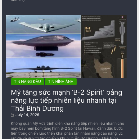
TIN HÀNG ĐẦU
TIN HÌNH ẢNH
Mỹ tăng sức mạnh ‘B-2 Spirit’ bằng
năng lực tiếp nhiên liệu nhanh tại
Thái Bình Dương
July 14, 2026
Không quân Mỹ vừa trình diễn khả năng tiếp nhiên liệu nhanh cho
máy bay ném bom tàng hình B-2 Spirit tại Hawaii, đánh dấu bước
tiến trong chiến lược triển khai phân tán nhằm nâng cao năng lực
răn đe và duy trì tác chiến ở khu vực Ấn Độ Dương – Thái Bình