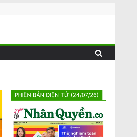
PHIÊN BẢN ĐIỆN TỬ (24/07/26)