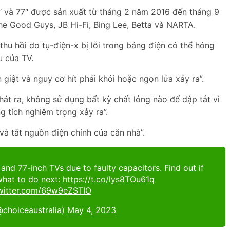
 và 77″ được sản xuất từ tháng 2 năm 2016 đến tháng 9
e Good Guys, JB Hi-Fi, Bing Lee, Betta và NARTA.
thu hồi do tụ-điện-x bị lỗi trong bảng điện có thể hỏng
u của TV.
giật và nguy cơ hít phải khói hoặc ngọn lửa xảy ra”.
át ra, không sử dụng bất kỳ chất lỏng nào để dập tắt vì
g tích nghiêm trọng xảy ra”.
và tắt nguồn điện chính của căn nhà”.
and 77-inch TVs due to faulty capacitors. Find out if
what to do next:
https://t.co/lys8TOu61q
twitter.com/69w9eZSTIO
choiceaustralia)
May 4, 2023