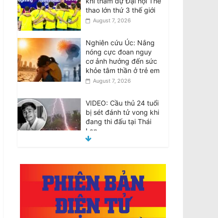
khi tham dự Đại hội Thể
thao lớn thứ 3 thế giới
August 7, 2026
Nghiên cứu Úc: Nắng
nóng cực đoan nguy
cơ ảnh hưởng đến sức
khỏe tâm thần ở trẻ em
August 7, 2026
VIDEO: Cầu thủ 24 tuổi
bị sét đánh tử vong khi
đang thi đấu tại Thái
Lan
August 7, 2026
VHRN & DTD: Chính
Quyền Cộng Sản Việt
Nam Trấn Áp và Bỏ Tù
Các Nhà Văn
August 7, 2026