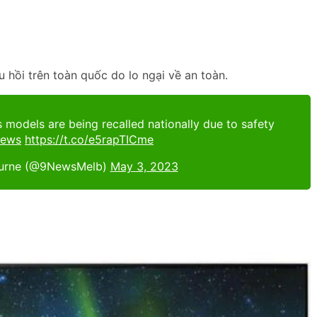
hồi trên toàn quốc do lo ngại về an toàn.
models are being recalled nationally due to safety
ews
https://t.co/e5rapTICme
urne (@9NewsMelb)
May 3, 2023