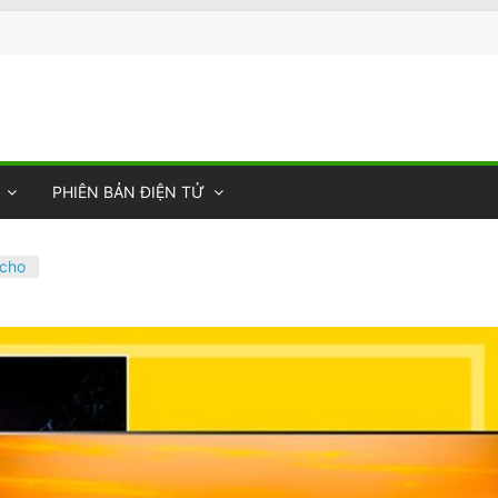
PHIÊN BẢN ĐIỆN TỬ
 cho
onal
Quốc
 Nhà
Sự
–