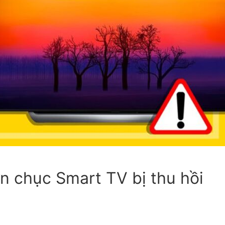
c
y,
ic of
n chục Smart TV bị thu hồi