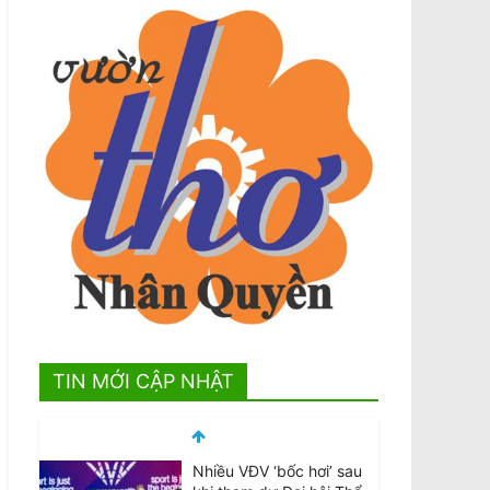
TIN MỚI CẬP NHẬT
Nhiều VĐV ‘bốc hơi’ sau