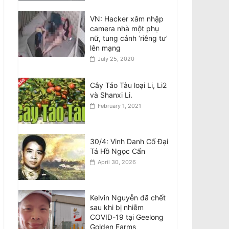
Announcement:
Objection to the Visit of
VN: Hacker xâm nhập
General of Public
camera nhà một phụ
Security, General
nữ, tung cảnh ‘riêng tư’
Secretary and State
lên mạng
President of the Socialist Republic of
July 25, 2020
Vietnam, to Australia
August 7, 2026
Cây Táo Tàu loại Li, Li2
và Shanxi Li.
Điều tra Dân số 2026:
February 1, 2021
Thông tin cho di dân,
người tị nạn và du
khách quốc tế
August 7, 2026
30/4: Vinh Danh Cố Đại
Tá Hồ Ngọc Cẩn
Census 2026:
April 30, 2026
Information for
migrants, refugees and
international visitors
Kelvin Nguyễn đã chết
August 7, 2026
sau khi bị nhiễm
COVID-19 tại Geelong
Golden Farms