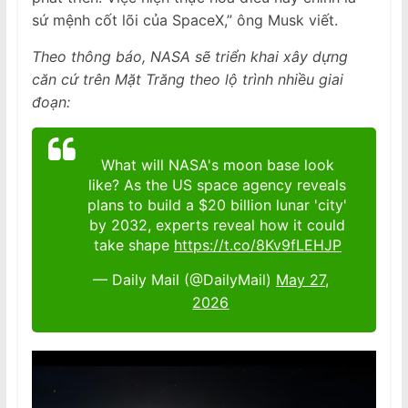
sứ mệnh cốt lõi của SpaceX,” ông Musk viết.
Theo thông báo, NASA sẽ triển khai xây dựng
căn cứ trên Mặt Trăng theo lộ trình nhiều giai
đoạn:
What will NASA's moon base look
like? As the US space agency reveals
plans to build a $20 billion lunar 'city'
by 2032, experts reveal how it could
take shape
https://t.co/8Kv9fLEHJP
— Daily Mail (@DailyMail)
May 27,
2026