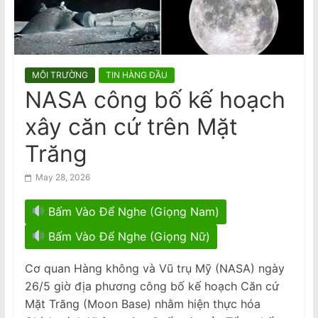
n
của Mỹ
a
VIDEO: Cú bắt tay của hai biểu
m
tượng nhạc pop Madonna và Kylie
Minogue
e
MÔI TRƯỜNG
TIN HÀNG ĐẦU
s
NASA công bố kế hoạch
e
xây căn cứ trên Mặt
N
e
Trăng
w
May 28, 2026
s
p
Bấm Vào Để Nghe (Giọng Nam)
a
Bấm Vào Để Nghe (Giọng Nữ)
p
e
Cơ quan Hàng không và Vũ trụ Mỹ (NASA) ngày
r
26/5 giờ địa phương công bố kế hoạch Căn cứ
Mặt Trăng (Moon Base) nhằm hiện thực hóa