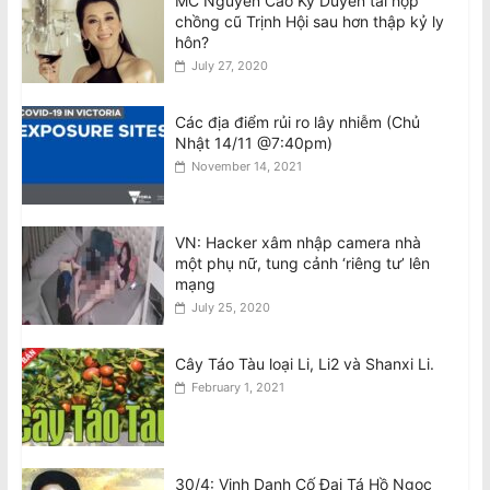
MC Nguyễn Cao Kỳ Duyên tái hợp
Vietnam Accused Of Reviving
chồng cũ Trịnh Hội sau hơn thập kỷ ly
Crackdown On Writers After Author’s
hôn?
Arrest
July 27, 2020
August 9, 2026
Các địa điểm rủi ro lây nhiễm (Chủ
Giám khảo MasterChef bênh vực
Nhật 14/11 @7:40pm)
Meghan về vụ ‘gây căng thẳng trên
trường quay’
November 14, 2021
August 9, 2026
Hình & Video: Biểu Tình Chống Chuyến
VN: Hacker xâm nhập camera nhà
Viếng Thăm Úc của Tô Lâm tại
một phụ nữ, tung cảnh ‘riêng tư’ lên
Melbourne
mạng
August 9, 2026
July 25, 2020
Cây Táo Tàu loại Li, Li2 và Shanxi Li.
February 1, 2021
30/4: Vinh Danh Cố Đại Tá Hồ Ngọc