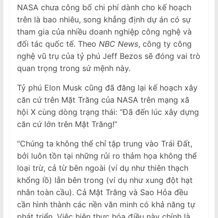
NASA chưa công bố chi phí dành cho kế hoạch
trên là bao nhiêu, song khẳng định dự án có sự
tham gia của nhiều doanh nghiệp công nghệ và
đối tác quốc tế. Theo
NBC News
, công ty công
nghệ vũ trụ của tỷ phú Jeff Bezos sẽ đóng vai trò
quan trọng trong sứ mệnh này.
Tỷ phú Elon Musk cũng đã đăng lại kế hoạch xây
căn cứ trên Mặt Trăng của NASA trên mạng xã
hội X cùng dòng trạng thái: “Đã đến lúc xây dựng
căn cứ lớn trên Mặt Trăng!”
“Chúng ta không thể chỉ tập trung vào Trái Đất,
bởi luôn tồn tại những rủi ro thảm họa không thể
loại trừ, cả từ bên ngoài (ví dụ như thiên thạch
khổng lồ) lẫn bên trong (ví dụ như xung đột hạt
nhân toàn cầu). Cả Mặt Trăng và Sao Hỏa đều
cần hình thành các nền văn minh có khả năng tự
phát triển. Việc hiện thực hóa điều này chính là