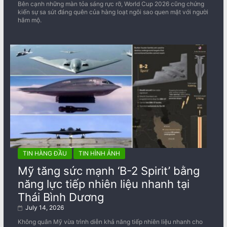
Bên cạnh những màn tỏa sáng rực rỡ, World Cup 2026 cũng chứng
kiến sự sa sút đáng quên của hàng loạt ngôi sao quen mặt với người
hâm mộ.
TIN HÀNG ĐẦU
TIN HÌNH ẢNH
Mỹ tăng sức mạnh ‘B-2 Spirit’ bằng
năng lực tiếp nhiên liệu nhanh tại
Thái Bình Dương
July 14, 2026
Không quân Mỹ vừa trình diễn khả năng tiếp nhiên liệu nhanh cho