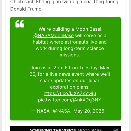
Chính sách Không gian Quốc gia của Tổng thống
Donald Trump.
We're building a Moon Base!
@NASAMoonBase
will serve as a
habitat where astronauts live and
work during long-term science
missions.
Join us at 2pm ET on Tuesday, May
26, for a live news event where we’ll
share updates on our lunar
exploration plans:
https://t.co/IJXA7xYwju
pic.twitter.com/jAnkXDg3NY
— NASA (@NASA)
May 20, 2026