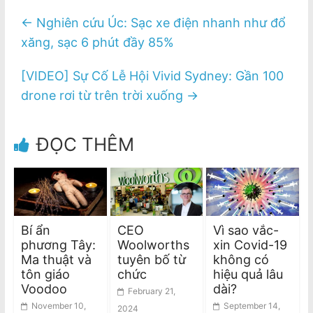
←
Nghiên cứu Úc: Sạc xe điện nhanh như đổ
xăng, sạc 6 phút đầy 85%
[VIDEO] Sự Cố Lễ Hội Vivid Sydney: Gần 100
drone rơi từ trên trời xuống
→
ĐỌC THÊM
Bí ẩn
CEO
Vì sao vắc-
phương Tây:
Woolworths
xin Covid-19
Ma thuật và
tuyên bố từ
không có
tôn giáo
chức
hiệu quả lâu
Voodoo
dài?
February 21,
November 10,
September 14,
2024