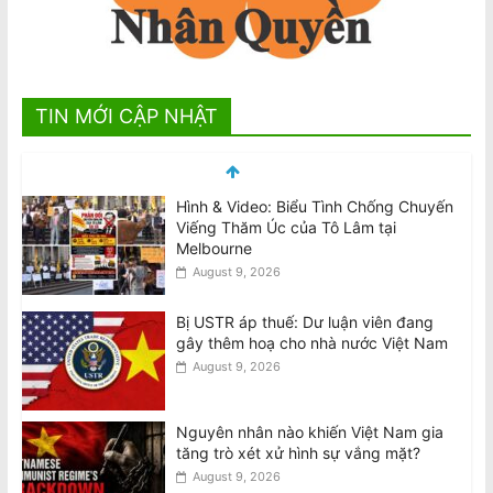
TIN MỚI CẬP NHẬT
Bị USTR áp thuế: Dư luận viên đang
gây thêm hoạ cho nhà nước Việt Nam
August 9, 2026
Nguyên nhân nào khiến Việt Nam gia
tăng trò xét xử hình sự vắng mặt?
August 9, 2026
Đại Hội Khoáng Đại trao đổi về những
khiếu nại liên quan đến cuộc Bầu cử
Ban Chấp Hành 2026-30
August 9, 2026