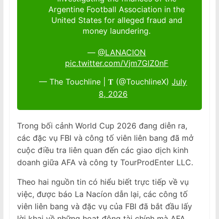
Argentine Football Association in the
United States for alleged fraud and
money laundering.
—
@LANACION
pic.twitter.com/Vjm7GlZ0nF
— The Touchline | 𝐓 (@TouchlineX)
July
8, 2026
Trong bối cảnh World Cup 2026 đang diễn ra,
các đặc vụ FBI và công tố viên liên bang đã mở
cuộc điều tra liên quan đến các giao dịch kinh
doanh giữa AFA và công ty TourProdEnter LLC.
Theo hai nguồn tin có hiểu biết trực tiếp về vụ
việc, được báo La Nacíon dẫn lại, các công tố
viên liên bang và đặc vụ của FBI đã bắt đầu lấy
lời khai về những hoạt động tài chính mà AFA