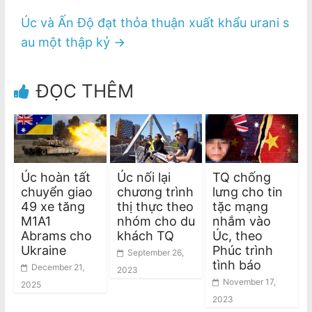
Úc và Ấn Độ đạt thỏa thuận xuất khẩu urani s
au một thập kỷ
→
ĐỌC THÊM
Úc hoàn tất
Úc nối lại
TQ chống
chuyển giao
chương trình
lưng cho tin
49 xe tăng
thị thực theo
tặc mạng
M1A1
nhóm cho du
nhắm vào
Abrams cho
khách TQ
Úc, theo
Ukraine
Phúc trình
September 26,
tình báo
December 21,
2023
November 17,
2025
2023