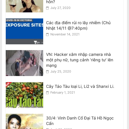
hôn?
BẢN TUYÊN BỐ: Về việc thực hiện
July 27, 2020
nghĩa vụ bàn giao theo Nội Quy 2024
của CĐNVTD-VIC
Các địa điểm rủi ro lây nhiễm (Chủ
August 6, 2026
Nhật 14/11 @7:40pm)
November 14, 2021
Bài phản biện Thông Báo của bà
Nguyễn Liên Thu về ‘Kết Quả Hòa Giải
Bầu Cử’ CĐNVTD-VIC
August 6, 2026
VN: Hacker xâm nhập camera nhà
một phụ nữ, tung cảnh ‘riêng tư’ lên
mạng
July 25, 2020
Cây Táo Tàu loại Li, Li2 và Shanxi Li.
February 1, 2021
30/4: Vinh Danh Cố Đại Tá Hồ Ngọc
Cẩn