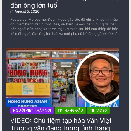
đàn ông lớn tuổi
August 5, 2026
Footscray, Melbourne: Đoạn video gây sốc đã ghi lại khoảnh khắc
chủ tiệm bánh mì Crumbz Deli, Richard Lê —bị hành hung dã man
bên ngoài cửa hàng và trước mặt vợ mình sau khi can thiệp để bảo
vệ một người đàn ông lớn tuổi và một phụ nữ trẻ đang gặp khó khăn.
NGƯỜI VIỆT KHẮP NƠI
TIN HÀNG ĐẦU
TIN VIDEO
VIDEO: Chủ tiệm tạp hóa Văn Việt
Trương vẫn đang trong tình trạng