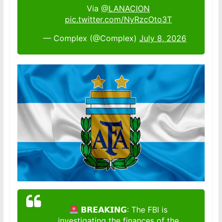
Via
@LANACION
pic.twitter.com/NyRzcOto3T
— Complex (@Complex)
July 8, 2026
𝗕𝗥𝗘𝗔𝗞𝗜𝗡𝗚: The FBI is
investigating the finances of the