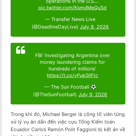
operations in the U.S.…
pic.twitter.com/KsmdMeQuSd
— Transfer News Live
(@DeadlineDayLive)
July 8, 2026
FBI 'investigating Argentina over
money laundering claims for
hundreds of millions'
https://t.co/yPuk0lIFtc
— The Sun Football
(@TheSunFootball)
July 9, 2026
Trong khi đó, Michael Berger là công tố viên từng
xử lý vụ án dẫn đến việc cựu Tổng Kiểm toán
Ecuador Carlos Ramón Polit Faggioni bị kết án về