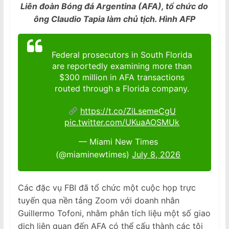
Liên đoàn Bóng đá Argentina (AFA), tổ chức do
ông Claudio Tapia làm chủ tịch. Hình AFP
Federal prosecutors in South Florida
are reportedly examining more than
$300 million in AFA transactions
routed through a Florida company.
https://t.co/ZiLsemeCgU
pic.twitter.com/UKuaAOSMUk
— Miami New Times
(@miaminewtimes)
July 8, 2026
Các đặc vụ FBI đã tổ chức một cuộc họp trực
tuyến qua nền tảng Zoom với doanh nhân
Guillermo Tofoni, nhằm phân tích liệu một số giao
dịch liên quan đến AFA có thể cấu thành các tội