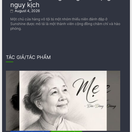
nguy kịch
August 4, 2026
Một chủ cửa hàng vô tội bị một nhóm thiếu niên đánh đập ở
Sunshine được mô tả là một thành viên cộng đồng chăm chỉ và hào
phóng.
TÁC GIẢ/TÁC PHẨM