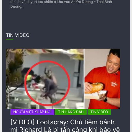
răn đe và duy trì tác chiến ở khu vực Ấn Độ Dương – Thái Bình
Dương.
TIN VIDEO
NGƯỜI VIỆT KHẮP NƠI
TIN HÀNG ĐẦU
TIN VIDEO
[VIDEO] Footscray: Chủ tiệm bánh
mì Richard Lê bị tấn công khi bảo vệ