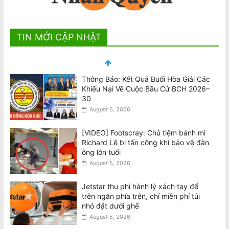
Thông Báo: Kết Quả Buổi Hòa Giải Các
TIN MỚI CẬP NHẬT
Khiếu Nại Về Cuộc Bầu Cử BCH 2026–
30
August 6, 2026
[VIDEO] Footscray: Chủ tiệm bánh mì
Richard Lê bị tấn công khi bảo vệ đàn
ông lớn tuổi
August 5, 2026
Jetstar thu phí hành lý xách tay để
trên ngăn phía trên, chỉ miễn phí túi
nhỏ đặt dưới ghế
August 5, 2026
Úc thúc đẩy đổi mới sáng tạo trong
lĩnh vực quốc phòng
August 5, 2026