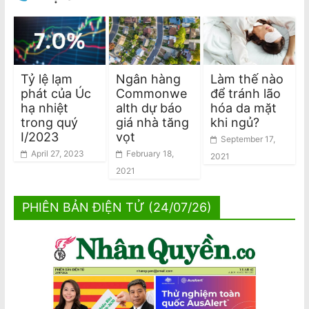
Tỷ lệ lạm
Ngân hàng
Làm thế nào
phát của Úc
Commonwe
để tránh lão
hạ nhiệt
alth dự báo
hóa da mặt
trong quý
giá nhà tăng
khi ngủ?
I/2023
vọt
September 17,
April 27, 2023
February 18,
2021
2021
PHIÊN BẢN ĐIỆN TỬ (24/07/26)