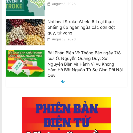
August 8, 2026
National Stroke Week: 6 Loại thực
phẩm giúp ngăn ngừa các cơn đột
quỵ, tử vong
August 8, 2026
Bài Phản Biện Về Thông Báo ngày 7/8
của Ô. Nguyễn Quang Duy: Sự
Nguyện Biện Và Hành Vi Vu Khống
Hàm Hồ Bắt Nguồn Từ Sự Gian Dối Nội
Quy
August 8, 2026
Tân BCH CĐNVTD-VIC: Tóm Tắt Thư
Luật Sư Bằng Tiếng Việt
August 8, 2026
Ban Chấp Hành Chấp Thuận Kết Quả
Hòa Giải và Chương Trình Thực Hiện