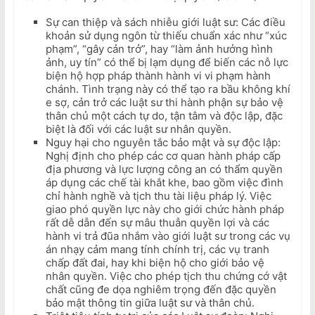
Sự can thiệp và sách nhiễu giới luật sư: Các điều
khoản sử dụng ngôn từ thiếu chuẩn xác như “xúc
phạm”, “gây cản trở”, hay “làm ảnh hưởng hình
ảnh, uy tín” có thể bị lạm dụng để biến các nỗ lực
biện hộ hợp pháp thành hành vi vi phạm hành
chánh. Tình trạng này có thể tạo ra bầu không khí
e sợ, cản trở các luật sư thi hành phận sự bảo vệ
thân chủ một cách tự do, tận tâm và độc lập, đặc
biệt là đối với các luật sư nhân quyền.
Nguy hại cho nguyên tắc bảo mật và sự độc lập:
Nghị định cho phép các cơ quan hành pháp cấp
địa phương và lực lượng công an có thẩm quyền
áp dụng các chế tài khắt khe, bao gồm việc đình
chỉ hành nghề và tịch thu tài liệu pháp lý. Việc
giao phó quyền lực này cho giới chức hành pháp
rất dễ dẫn đến sự mâu thuẫn quyền lợi và các
hành vi trả đũa nhắm vào giới luật sư trong các vụ
án nhạy cảm mang tính chính trị, các vụ tranh
chấp đất đai, hay khi biện hộ cho giới bảo vệ
nhân quyền. Việc cho phép tịch thu chứng cớ vật
chất cũng đe dọa nghiêm trọng đến đặc quyền
bảo mật thông tin giữa luật sư và thân chủ.