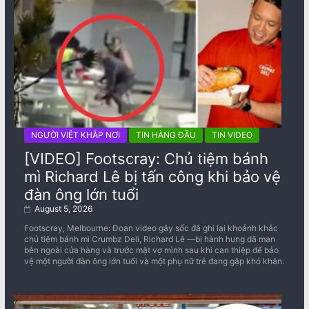
NGƯỜI VIỆT KHẮP NƠI
TIN HÀNG ĐẦU
TIN VIDEO
[VIDEO] Footscray: Chủ tiệm bánh
mì Richard Lê bị tấn công khi bảo vệ
đàn ông lớn tuổi
August 5, 2026
Footscray, Melbourne: Đoạn video gây sốc đã ghi lại khoảnh khắc
chủ tiệm bánh mì Crumbz Deli, Richard Lê —bị hành hung dã man
bên ngoài cửa hàng và trước mặt vợ mình sau khi can thiệp để bảo
vệ một người đàn ông lớn tuổi và một phụ nữ trẻ đang gặp khó khăn.