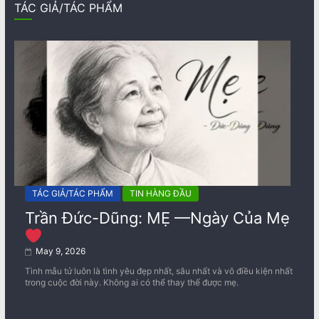
TÁC GIẢ/TÁC PHẨM
TÁC GIẢ/TÁC PHẨM
TIN HÀNG ĐẦU
Trần Đức-Dũng: MẸ —Ngày Của Mẹ
May 9, 2026
Tình mẫu tử luôn là tình yêu đẹp nhất, sâu nhất và vô điều kiện nhất
trong cuộc đời này. Không ai có thể thay thế được mẹ.