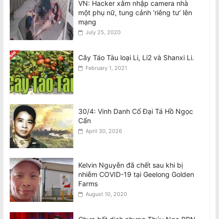
VN: Hacker xâm nhập camera nhà
một phụ nữ, tung cảnh ‘riêng tư’ lên
Thiên Nguyễn bị buộc tội giết phụ nữ
mạng
gốc Việt, ngáp trong phiên tòa
July 25, 2020
August 8, 2026
Cây Táo Tàu loại Li, Li2 và Shanxi Li.
February 1, 2021
30/4: Vinh Danh Cố Đại Tá Hồ Ngọc
Cẩn
April 30, 2026
Kelvin Nguyễn đã chết sau khi bị
nhiễm COVID-19 tại Geelong Golden
Farms
August 10, 2020