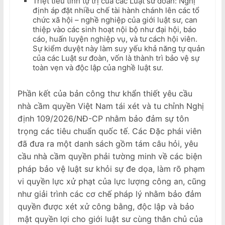
Triệt tiêu tính tự trị của các Luật sư đoàn: Nghị
định áp đặt nhiều chế tài hành chánh lên các tổ
chức xã hội – nghề nghiệp của giới luật sư, can
thiệp vào các sinh hoạt nội bộ như đại hội, báo
cáo, huấn luyện nghiệp vụ, và tư cách hội viên.
Sự kiểm duyệt này làm suy yếu khả năng tự quản
của các Luật sư đoàn, vốn là thành trì bảo vệ sự
toàn vẹn và độc lập của nghề luật sư.
Phần kết của bản công thư khẩn thiết yêu cầu
nhà cầm quyền Việt Nam tái xét và tu chỉnh Nghị
định 109/2026/NĐ-CP nhằm bảo đảm sự tôn
trọng các tiêu chuẩn quốc tế. Các Đặc phái viên
đã đưa ra một danh sách gồm tám câu hỏi, yêu
cầu nhà cầm quyền phải tường minh về các biện
pháp bảo vệ luật sư khỏi sự đe dọa, làm rõ phạm
vi quyền lực xử phạt của lực lượng công an, cũng
như giải trình các cơ chế pháp lý nhằm bảo đảm
quyền được xét xử công bằng, độc lập và bảo
mật quyền lợi cho giới luật sư cùng thân chủ của