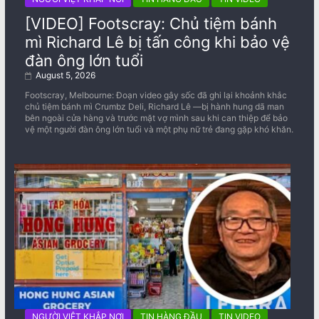
[VIDEO] Footscray: Chủ tiệm bánh
mì Richard Lê bị tấn công khi bảo vệ
đàn ông lớn tuổi
August 5, 2026
Footscray, Melbourne: Đoạn video gây sốc đã ghi lại khoảnh khắc
chủ tiệm bánh mì Crumbz Deli, Richard Lê —bị hành hung dã man
bên ngoài cửa hàng và trước mặt vợ mình sau khi can thiệp để bảo
vệ một người đàn ông lớn tuổi và một phụ nữ trẻ đang gặp khó khăn.
NGƯỜI VIỆT KHẮP NƠI
TIN HÀNG ĐẦU
TIN VIDEO