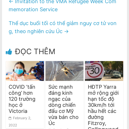
←
Invitation to the VMA Refugee Week Com
memoration Service
Thể dục buổi tối có thể giảm nguy cơ tử von
g, theo nghiên cứu Úc
→
ĐỌC THÊM
COVID ‘tấn
Sức mạnh
HĐTP Yarra
công’ hơn
đáng kinh
mở rộng giới
120 trường
ngạc của
hạn tốc độ
học ở
dòng chiến
30km/h tới
Victoria
đấu cơ Mỹ
hầu hết các
vừa bán cho
đường
February 2,
Úc
Fitzroy,
2022