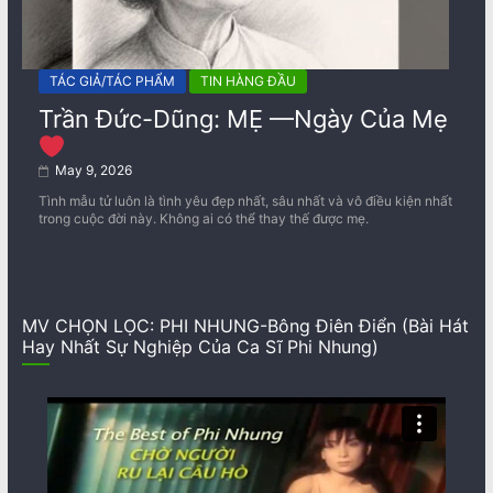
TÁC GIẢ/TÁC PHẨM
TIN HÀNG ĐẦU
Trần Đức-Dũng: MẸ —Ngày Của Mẹ
May 9, 2026
Tình mẫu tử luôn là tình yêu đẹp nhất, sâu nhất và vô điều kiện nhất
trong cuộc đời này. Không ai có thể thay thế được mẹ.
MV CHỌN LỌC: PHI NHUNG-Bông Điên Điển (Bài Hát
Hay Nhất Sự Nghiệp Của Ca Sĩ Phi Nhung)