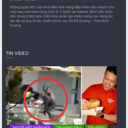
Không quân Mỹ vừa trình diễn khả năng tiếp nhiên liệu nhanh cho
máy bay ném bom tàng hình B-2 Spirit tại Hawaii, đánh dấu bước
tiến trong chiến lược triển khai phân tán nhằm nâng cao năng lực
răn đe và duy trì tác chiến ở khu vực Ấn Độ Dương – Thái Bình
Dương.
TIN VIDEO
NGƯỜI VIỆT KHẮP NƠI
TIN HÀNG ĐẦU
TIN VIDEO