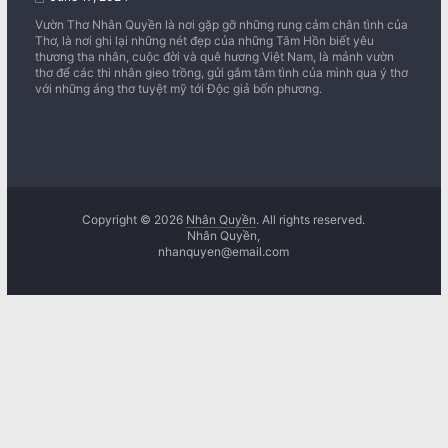
Vườn Thơ Nhân Quyền là nơi gặp gỡ những rung cảm chân tình của
Thơ, là nơi ghi lại những nét đẹp của những Tâm Hồn biết yêu
thương tha nhân, cuộc đời và quê hương Việt Nam, là mảnh vườn
thơ để các thi nhân gieo trồng, gửi gắm tâm tình của mình qua ý thơ
với những áng thơ tuyệt mỹ tới Độc giả bốn phương.
Copyright © 2026
Nhân Quyền
. All rights reserved.
Nhân Quyền,
nhanquyen@email.com