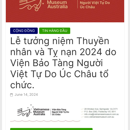
n
Viet Truong freed on bail
a
m
e
CỘNG ĐỒNG
TIN HÀNG ĐẦU
s
Lễ tưởng niệm Thuyền
e
nhân và Tỵ nạn 2024 do
N
e
Viện Bảo Tàng Người
w
Việt Tự Do Úc Châu tổ
s
chức.
p
a
June 14, 2024
p
e
r