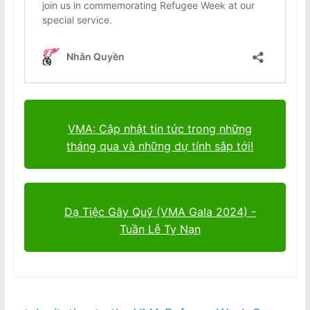
VMA: Cập nhật tin tức trong những
tháng qua và những dự tính sắp tới!
Dạ Tiệc Gây Quỹ (VMA Gala 2024) -
Tuần Lễ Tỵ Nạn