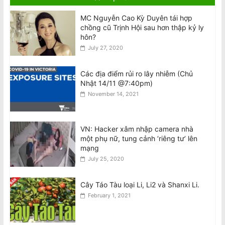
công khiến Văn Việt Trương tử vong
MC Nguyễn Cao Kỳ Duyên tái hợp
được tại ngoại
chồng cũ Trịnh Hội sau hơn thập kỷ ly
August 8, 2026
hôn?
July 27, 2020
Teens involved in fatal attack on Van
Viet Truong freed on bail
August 8, 2026
Các địa điểm rủi ro lây nhiễm (Chủ
Nhật 14/11 @7:40pm)
November 14, 2021
VIDEO: ATSB điều tra 2 máy bay
Qantas suýt đâm nhau ở Sydney
August 8, 2026
VN: Hacker xâm nhập camera nhà
một phụ nữ, tung cảnh ‘riêng tư’ lên
mạng
Đàn ông bị buộc tội sau cái chết của
July 25, 2020
phụ nữ gốc Việt ở Fitzroy North
August 7, 2026
Cây Táo Tàu loại Li, Li2 và Shanxi Li.
February 1, 2021