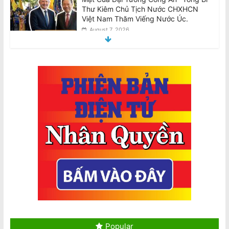
Thư Kiêm Chủ Tịch Nước CHXHCN
Việt Nam Thăm Viếng Nước Úc.
August 7, 2026
Announcement: Objection to the Visit
of General of Public Security, General
Secretary and State President of the
Socialist Republic of Vietnam, to
Australia
August 7, 2026
Điều tra Dân số 2026: Thông tin cho di
dân, người tị nạn và du khách quốc tế
August 7, 2026
Pauline Hanson sẽ ngăn chặn ‘thợ nail
và tài xế Uber’
August 8, 2026
Popular
Các thiếu niên liên quan đến vụ tấn