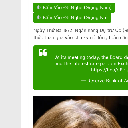
Bấm Vào Để Nghe (Giọng Nam)
Bấm Vào Để Nghe (Giọng Nữ)
Ngày Thứ Ba 18/2, Ngân hàng Dự trữ Úc (RBA)
thức tham gia vào chu kỳ nới lỏng toàn cầu
At its meeting today, the Board d
and the interest rate paid on Exc
https://t.co/oEd
— Reserve Bank of A