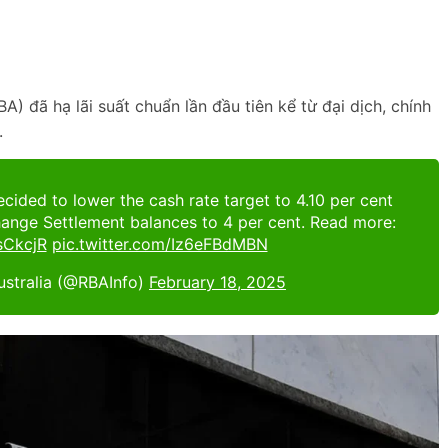
 đã hạ lãi suất chuẩn lần đầu tiên kể từ đại dịch, chính
.
ecided to lower the cash rate target to 4.10 per cent
hange Settlement balances to 4 per cent. Read more:
IsCkcjR
pic.twitter.com/Iz6eFBdMBN
ustralia (@RBAInfo)
February 18, 2025