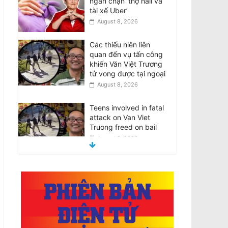
ngăn chặn ‘thợ nail và
tài xế Uber’
August 8, 2026
Các thiếu niên liên
quan đến vụ tấn công
khiến Văn Việt Trương
tử vong được tại ngoại
August 8, 2026
Teens involved in fatal
attack on Van Viet
Truong freed on bail
August 8, 2026
VIDEO: ATSB điều tra 2
máy bay Qantas suýt
đâm nhau ở Sydney
August 8, 2026
Đàn ông bị buộc tội sau
cái chết của phụ nữ