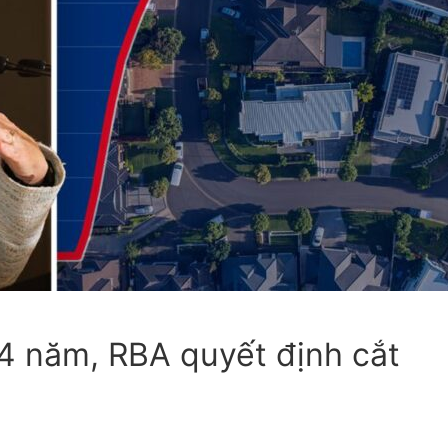
ày
 Sự
ng
ối
 4 năm, RBA quyết định cắt