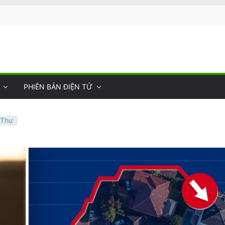
PHIÊN BẢN ĐIỆN TỬ
 Thư
Thực
6–
giản
ực
ột