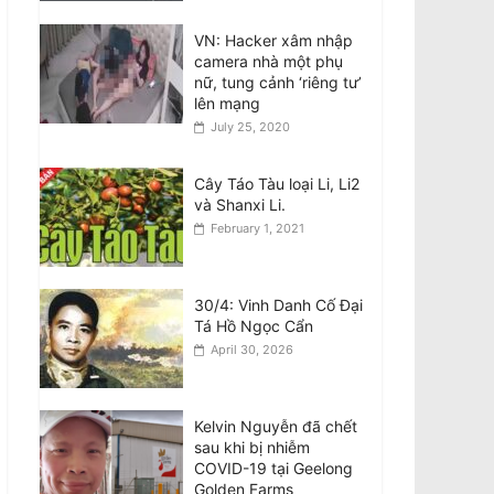
August 8, 2026
VN: Hacker xâm nhập
camera nhà một phụ
Tân BCH CĐNVTD-VIC:
nữ, tung cảnh ‘riêng tư’
Tóm Tắt Thư Luật Sư
lên mạng
Bằng Tiếng Việt
July 25, 2020
August 8, 2026
Ban Chấp Hành Chấp
Cây Táo Tàu loại Li, Li2
Thuận Kết Quả Hòa Giải
và Shanxi Li.
và Chương Trình Thực
February 1, 2021
Hiện Sau Cuộc Bầu Cử
BCH 2026–30
August 8, 2026
30/4: Vinh Danh Cố Đại
Tá Hồ Ngọc Cẩn
April 30, 2026
Kelvin Nguyễn đã chết
sau khi bị nhiễm
COVID-19 tại Geelong
Golden Farms