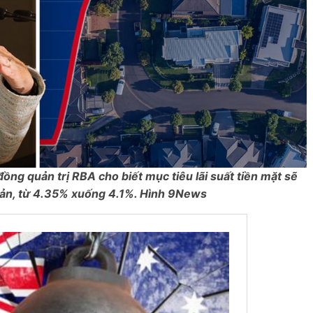
đồng quản trị RBA cho biết mục tiêu lãi suất tiền mặt sẽ
ản, từ 4.35% xuống 4.1%. Hình 9News