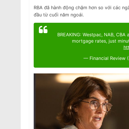
RBA đã hành động chậm hơn so với các ngâ
đầu từ cuối năm ngoái.
BREAKING: Westpac, NAB, CBA an
mortgage rates, just minu
ht
— Financial Review 