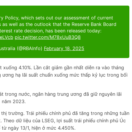
y Policy, which sets out our assessment of current
 as well as the outlook that the Reserve Bank Board
terest rate decision, has been released today:
qeLVcb
pic.twitter.com/M78xUuB3Q8
ustralia (@RBAInfo)
February 18, 2025
t xuống 4.10%. Lần cắt giảm gần nhất diễn ra vào tháng
 ương hạ lãi suất chuẩn xuống mức thấp kỷ lục trong bối
hát trong nước, ngân hàng trung ương đã giữ nguyên lãi
1 năm 2023.
hị trường. Trái phiếu chính phủ đã tăng trong những tuần
. Theo dữ liệu của LSEG, lợi suất trái phiếu chính phủ Úc
từ ngày 13/1, hiện ở mức 4.450%.