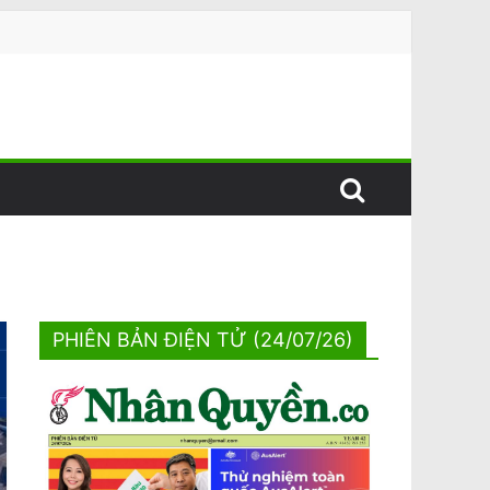
PHIÊN BẢN ĐIỆN TỬ (24/07/26)