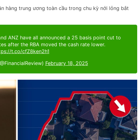
n hàng trung ương toàn cầu trong chu kỳ nới lỏng bắt
d ANZ have all announced a 25 basis point cut to
tes after the RBA moved the cash rate lower.
tps://t.co/cfZ8ken2h1
(@FinancialReview)
February 18, 2025