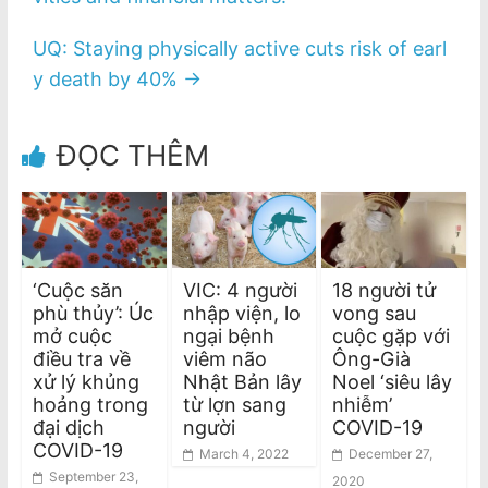
UQ: Staying physically active cuts risk of earl
y death by 40%
→
ĐỌC THÊM
‘Cuộc săn
VIC: 4 người
18 người tử
phù thủy’: Úc
nhập viện, lo
vong sau
mở cuộc
ngại bệnh
cuộc gặp với
điều tra về
viêm não
Ông-Già
xử lý khủng
Nhật Bản lây
Noel ‘siêu lây
hoảng trong
từ lợn sang
nhiễm’
đại dịch
người
COVID-19
COVID-19
March 4, 2022
December 27,
September 23,
2020