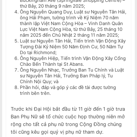
Buckingham Ave (Springvale Shopping Centre) –
thứ Bảy, 20 tháng 9 năm 2025;
Ông Nguyễn Quang Duy, Luật sư Nguyễn Tân Hải,
ông Hải Phạm, tường trình về Kỷ Niệm 70 năm
thành lập Việt Nam Cộng Hòa – Vinh Danh Quân
Lực Việt Nam Cộng Hòa, từ thứ Bảy, 25 tháng 10
năm 2025 đến Chủ Nhật 2 tháng 11 năm 2025;
Luật sư Nguyễn Tân Hải, Tiến trình Vận Động Xây
Tượng Đài Kỷ Niệm 50 Năm Định Cư, 50 Năm Tự
Do tại Richmond;
Ông Nguyễn Hiệp, Tiến trình Vận Động Xây Cổng
Chào Bến Thành tại St Abans.
Ông Nguyễn Nhạc, Trưởng Ban Tu Chính và Luật
sư Nguyễn Tân Hải, Trưởng Ban Pháp lý, Tu
Chính Nội Quy; và
Phần hỏi, đáp và góp ý các đề tài được tường
trình bên trên.
Trước khi Đại Hội bắt đầu từ 11 giờ đến 1 giờ trưa
Ban Phụ Nữ sẽ tổ chức cuộc họp thường niên mở
rộng cho tất cả phụ nữ trong Cộng Đồng chúng
tôi cũng kêu gọi quý vị phụ nữ tham dự.