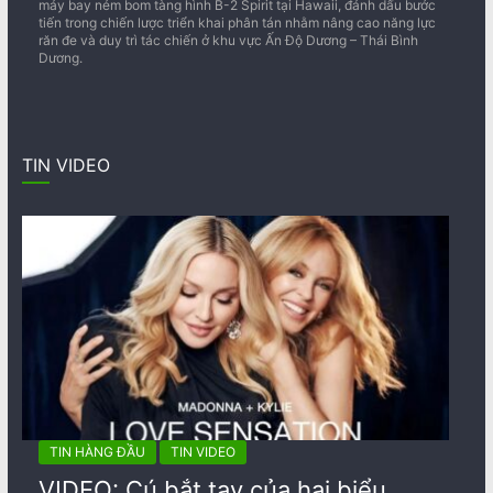
máy bay ném bom tàng hình B-2 Spirit tại Hawaii, đánh dấu bước
tiến trong chiến lược triển khai phân tán nhằm nâng cao năng lực
răn đe và duy trì tác chiến ở khu vực Ấn Độ Dương – Thái Bình
Dương.
TIN VIDEO
TIN HÀNG ĐẦU
TIN VIDEO
VIDEO: Cú bắt tay của hai biểu