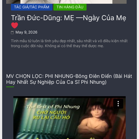
TÁC GIẢ/TÁC PHẨM
TIN HÀNG ĐẦU
Trần Đức-Dũng: MẸ —Ngày Của Mẹ
May 9, 2026
Tình mẫu tử luôn là tình yêu đẹp nhất, sâu nhất và vô điều kiện nhất
trong cuộc đời này. Không ai có thể thay thế được mẹ.
MV CHỌN LỌC: PHI NHUNG-Bông Điên Điển (Bài Hát
Hay Nhất Sự Nghiệp Của Ca Sĩ Phi Nhung)