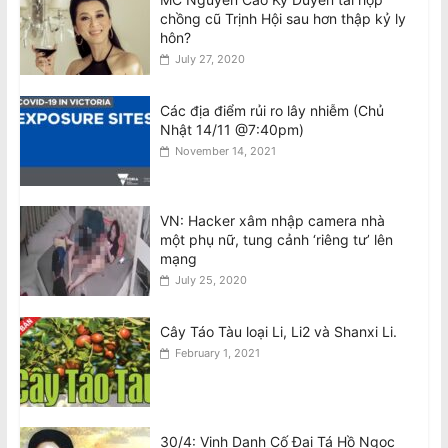
Úc chi $736 triệu mua 450 tên lửa
chồng cũ Trịnh Hội sau hơn thập kỷ ly
không đối không tầm xa AIM-260 của
hôn?
Mỹ
July 27, 2020
August 9, 2026
Các địa điểm rủi ro lây nhiễm (Chủ
VIDEO: Cú bắt tay của hai biểu tượng
Nhật 14/11 @7:40pm)
nhạc pop Madonna và Kylie Minogue
November 14, 2021
August 9, 2026
Việt Nam bị cáo buộc tái diễn chiến
VN: Hacker xâm nhập camera nhà
dịch đàn áp giới cầm bút sau vụ bắt
một phụ nữ, tung cảnh ‘riêng tư’ lên
giữ tác giả
mạng
August 9, 2026
July 25, 2020
Cây Táo Tàu loại Li, Li2 và Shanxi Li.
February 1, 2021
30/4: Vinh Danh Cố Đại Tá Hồ Ngọc