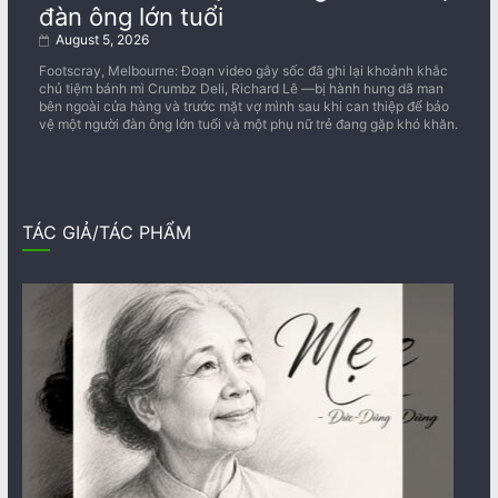
đàn ông lớn tuổi
August 5, 2026
Footscray, Melbourne: Đoạn video gây sốc đã ghi lại khoảnh khắc
chủ tiệm bánh mì Crumbz Deli, Richard Lê —bị hành hung dã man
bên ngoài cửa hàng và trước mặt vợ mình sau khi can thiệp để bảo
vệ một người đàn ông lớn tuổi và một phụ nữ trẻ đang gặp khó khăn.
TÁC GIẢ/TÁC PHẨM