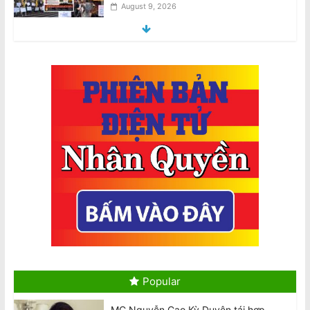
August 9, 2026
Bị USTR áp thuế: Dư luận viên đang
gây thêm hoạ cho nhà nước Việt Nam
August 9, 2026
Nguyên nhân nào khiến Việt Nam gia
tăng trò xét xử hình sự vắng mặt?
August 9, 2026
Tử vi tuần mới 12 con giáp từ 10/8-
16/8
August 10, 2026
Tử vi tuần mới 12 cung hoàng đạo
10/8-16/8
August 10, 2026
Popular
MC Nguyễn Cao Kỳ Duyên tái hợp