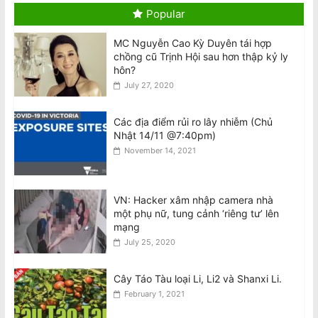
Chủ tịch Đảng Cộng Sản Việt Nam
Popular
August 6, 2026
MC Nguyễn Cao Kỳ Duyên tái hợp
chồng cũ Trịnh Hội sau hơn thập kỷ ly
Visit to Australia by the General
hôn?
Secretary and President of the
July 27, 2020
Socialist Republic of Vietnam
August 6, 2026
Các địa điểm rủi ro lây nhiễm (Chủ
Nhật 14/11 @7:40pm)
Tên lửa SpaceX Falcon 9 đâm vào Mặt
November 14, 2021
Trăng tốc độ 8.690 km/h
August 6, 2026
VN: Hacker xâm nhập camera nhà
một phụ nữ, tung cảnh ‘riêng tư’ lên
National Stroke Week: Sau tuổi 40, vì
mạng
sao bạn cần quan tâm đến đột quỵ?
July 25, 2020
August 6, 2026
Cây Táo Tàu loại Li, Li2 và Shanxi Li.
February 1, 2021