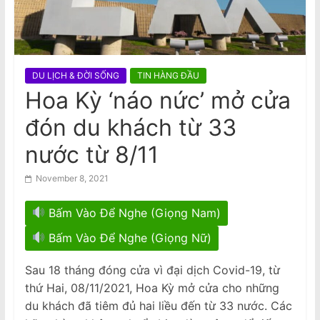
n
Nam
Visit to Australia by the General
a
Secretary and President of the
m
Socialist Republic of Vietnam
e
DU LỊCH & ĐỜI SỐNG
TIN HÀNG ĐẦU
s
Hoa Kỳ ‘náo nức’ mở cửa
e
đón du khách từ 33
N
e
nước từ 8/11
w
November 8, 2021
s
p
Bấm Vào Để Nghe (Giọng Nam)
a
Bấm Vào Để Nghe (Giọng Nữ)
p
e
Sau 18 tháng đóng cửa vì đại dịch Covid-19, từ
r
thứ Hai, 08/11/2021, Hoa Kỳ mở cửa cho những
du khách đã tiêm đủ hai liều đến từ 33 nước. Các