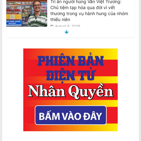
Tri ân người hùng Văn Việt Trương:
Chủ tiệm tạp hóa qua đời vì vết
thương trong vụ hành hung của nhóm
thiếu niên
August 6, 2026
Tributes for hero Van Viet Truong:
Grocery shop owner dies from injuries
suffered in teen group bashing
August 6, 2026
BẢN TUYÊN BỐ: Về việc thực hiện
nghĩa vụ bàn giao theo Nội Quy 2024
của CĐNVTD-VIC
August 6, 2026
AVRNC: Phản Đối Tổng Bí Thư Kiêm
Chủ Tịch Nhà Nước CSVN Tô Lâm
Đến Úc Châu
August 7, 2026
Chuyến thăm Úc của Tổng Bí thư kiêm