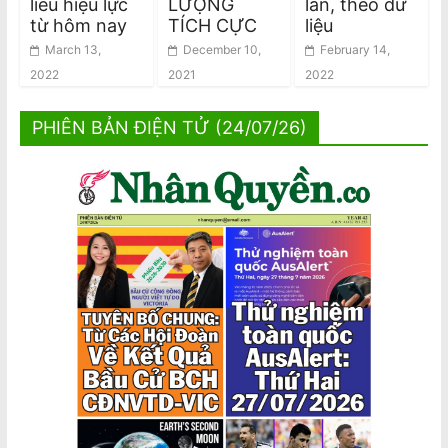
liều hiệu lực
LƯỢNG
lần, theo dữ
từ hôm nay
TÍCH CỰC
liệu
March 13,
December 10,
February 14,
2022
2021
2022
PHIÊN BẢN ĐIỆN TỬ (24/07/26)