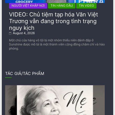
NGƯỜI VIỆT KHẮP NƠI
TIN HÀNG ĐẦU
TIN VIDEO
VIDEO: Chủ tiệm tạp hóa Văn Việt
Trương vẫn đang trong tình trạng
nguy kịch
August 4, 2026
Một chủ cửa hàng vô tội bị một nhóm thiếu niên đánh đập ở
Sunshine được mô tả là một thành viên cộng đồng chăm chỉ và hào
phóng.
TÁC GIẢ/TÁC PHẨM