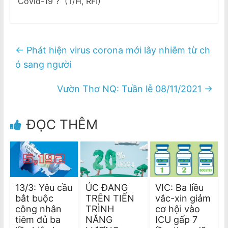
Covid-19 ? (T/H, RFI)
←
Phát hiện virus corona mới lây nhiễm từ ch
ó sang người
Vườn Thơ NQ: Tuần lễ 08/11/2021
→
ĐỌC THÊM
13/3: Yêu cầu
ÚC ĐANG
VIC: Ba liều
bắt buộc
TRÊN TIẾN
vắc-xin giảm
công nhân
TRÌNH
cơ hội vào
tiêm đủ ba
NĂNG
ICU gấp 7