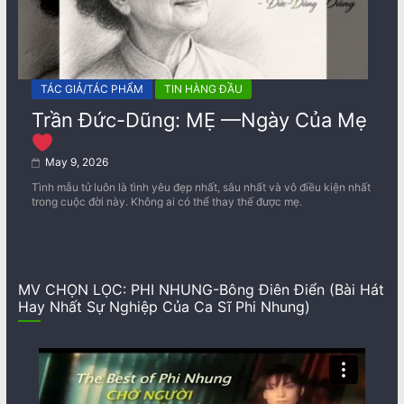
TÁC GIẢ/TÁC PHẨM
TIN HÀNG ĐẦU
Trần Đức-Dũng: MẸ —Ngày Của Mẹ
May 9, 2026
Tình mẫu tử luôn là tình yêu đẹp nhất, sâu nhất và vô điều kiện nhất
trong cuộc đời này. Không ai có thể thay thế được mẹ.
MV CHỌN LỌC: PHI NHUNG-Bông Điên Điển (Bài Hát
Hay Nhất Sự Nghiệp Của Ca Sĩ Phi Nhung)