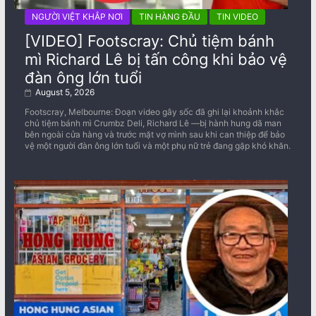
NGƯỜI VIỆT KHẮP NƠI
TIN HÀNG ĐẦU
TIN VIDEO
[VIDEO] Footscray: Chủ tiệm bánh
mì Richard Lê bị tấn công khi bảo vệ
đàn ông lớn tuổi
August 5, 2026
Footscray, Melbourne: Đoạn video gây sốc đã ghi lại khoảnh khắc
chủ tiệm bánh mì Crumbz Deli, Richard Lê —bị hành hung dã man
bên ngoài cửa hàng và trước mặt vợ mình sau khi can thiệp để bảo
vệ một người đàn ông lớn tuổi và một phụ nữ trẻ đang gặp khó khăn.