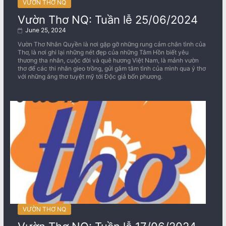
VƯỜN THƠ NQ
Vườn Thơ NQ: Tuần lễ 25/06/2024
June 25, 2024
Vườn Thơ Nhân Quyền là nơi gặp gỡ những rung cảm chân tình của
Thơ, là nơi ghi lại những nét đẹp của những Tâm Hồn biết yêu
thương tha nhân, cuộc đời và quê hương Việt Nam, là mảnh vườn
thơ để các thi nhân gieo trồng, gửi gắm tâm tình của mình qua ý thơ
với những áng thơ tuyệt mỹ tới Độc giả bốn phương.
VƯỜN THƠ NQ