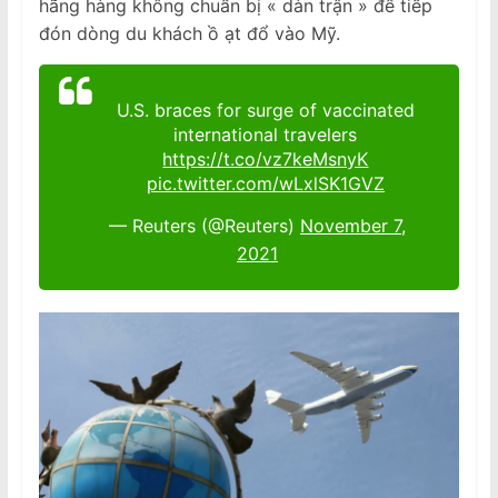
hãng hàng không chuẩn bị « dàn trận » để tiếp
đón dòng du khách ồ ạt đổ vào Mỹ.
U.S. braces for surge of vaccinated
international travelers
https://t.co/vz7keMsnyK
pic.twitter.com/wLxlSK1GVZ
— Reuters (@Reuters)
November 7,
2021