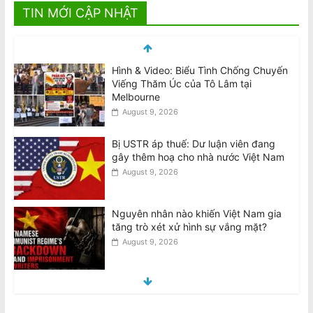
TIN MỚI CẬP NHẬT
Hình & Video: Biểu Tình Chống Chuyến
Viếng Thăm Úc của Tô Lâm tại
Melbourne
August 9, 2026
Bị USTR áp thuế: Dư luận viên đang
gây thêm hoạ cho nhà nước Việt Nam
August 9, 2026
Nguyên nhân nào khiến Việt Nam gia
tăng trò xét xử hình sự vắng mặt?
August 9, 2026
Đại Hội Khoáng Đại trao đổi về những
khiếu nại liên quan đến cuộc Bầu cử
Ban Chấp Hành 2026-30