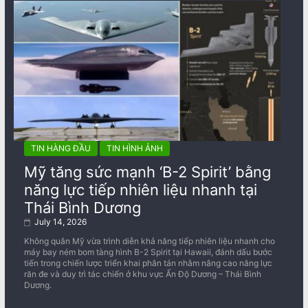
TIN HÀNG ĐẦU
TIN HÌNH ẢNH
Mỹ tăng sức mạnh ‘B-2 Spirit’ bằng
năng lực tiếp nhiên liệu nhanh tại
Thái Bình Dương
July 14, 2026
Không quân Mỹ vừa trình diễn khả năng tiếp nhiên liệu nhanh cho
máy bay ném bom tàng hình B-2 Spirit tại Hawaii, đánh dấu bước
tiến trong chiến lược triển khai phân tán nhằm nâng cao năng lực
răn đe và duy trì tác chiến ở khu vực Ấn Độ Dương – Thái Bình
Dương.