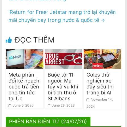
‘Return for Free’: Jetstar mang trở lại khuyến
mãi chuyến bay trong nước & quốc tế
→
ĐỌC THÊM
Meta phản
Buộc tội 11
Coles thử
đối kế hoạch
người: Ma
nghiệm xe
buộc trả tiền
túy và vũ khí
đẩy siêu thị
cho tin tức
bị tịch thu ở
trang bị AI
tại Úc
St Albans
November 14,
June 5, 2026
June 28, 2023
2024
PHIÊN BẢN ĐIỆN TỬ (24/07/26)