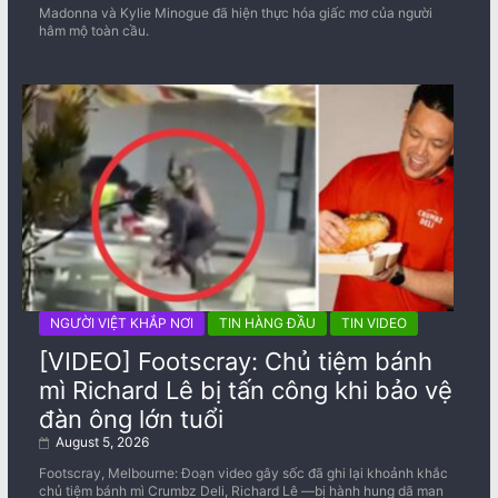
Madonna và Kylie Minogue đã hiện thực hóa giấc mơ của người
hâm mộ toàn cầu.
NGƯỜI VIỆT KHẮP NƠI
TIN HÀNG ĐẦU
TIN VIDEO
[VIDEO] Footscray: Chủ tiệm bánh
mì Richard Lê bị tấn công khi bảo vệ
đàn ông lớn tuổi
August 5, 2026
Footscray, Melbourne: Đoạn video gây sốc đã ghi lại khoảnh khắc
chủ tiệm bánh mì Crumbz Deli, Richard Lê —bị hành hung dã man