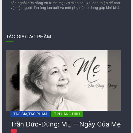
bên ngoài cửa hàng và trước mặt vợ mình sau khi can thiệp để bảo
vệ một người đàn ông lớn tuổi và một phụ nữ trẻ đang gặp khó khăn.
TÁC GIẢ/TÁC PHẨM
TÁC GIẢ/TÁC PHẨM
TIN HÀNG ĐẦU
Trần Đức-Dũng: MẸ —Ngày Của Mẹ