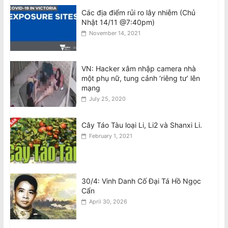
Các địa điểm rủi ro lây nhiễm (Chủ
Vietnam Accused Of Reviving
Nhật 14/11 @7:40pm)
Crackdown On Writers After Author’s
Arrest
November 14, 2021
August 9, 2026
Giám khảo MasterChef bênh vực
VN: Hacker xâm nhập camera nhà
Meghan về vụ ‘gây căng thẳng trên
một phụ nữ, tung cảnh ‘riêng tư’ lên
trường quay’
mạng
August 9, 2026
July 25, 2020
Cây Táo Tàu loại Li, Li2 và Shanxi Li.
February 1, 2021
30/4: Vinh Danh Cố Đại Tá Hồ Ngọc
Cẩn
April 30, 2026