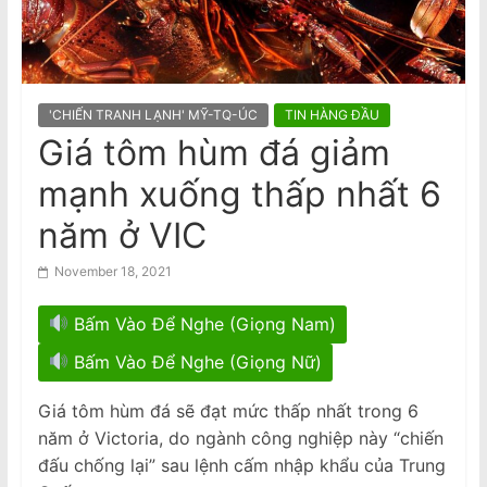
n
tượng nhạc pop Madonna và Kylie
Minogue
a
Việt Nam bị cáo buộc tái diễn chiến
m
dịch đàn áp giới cầm bút sau vụ bắt
giữ tác giả
e
'CHIẾN TRANH LẠNH' MỸ-TQ-ÚC
TIN HÀNG ĐẦU
s
Giá tôm hùm đá giảm
e
mạnh xuống thấp nhất 6
N
e
năm ở VIC
w
November 18, 2021
s
p
Bấm Vào Để Nghe (Giọng Nam)
a
Bấm Vào Để Nghe (Giọng Nữ)
p
e
Giá tôm hùm đá sẽ đạt mức thấp nhất trong 6
r
năm ở Victoria, do ngành công nghiệp này “chiến
đấu chống lại” sau lệnh cấm nhập khẩu của Trung