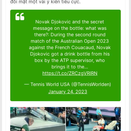
đối mặt một vài ý kiến tiêu cực.
Novak Djokovic and the secret
message on the bottle: what was
there?: During the second round
match of the Australian Open 2023
against the French Couacaud, Novak
Djokovic got a drink bottle from his
box by the ATP supervisor, who
brings it to the…
https://t.co/ZRCzgVRlRN
— Tennis World USA (@TennisWorlden)
January 24, 2023