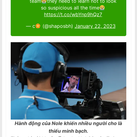
team
they need to learn not to look
so suspicious all the time
https://t.co/wbYnp9hQz7
— c
(@shaposbh)
January 22, 2023
Hành động của Nole khiến nhiều người cho là
thiếu minh bạch.