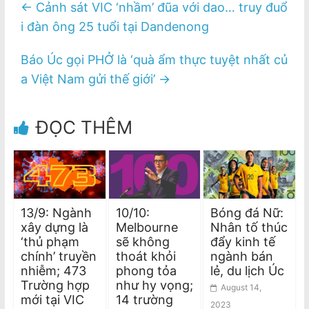
←
Cảnh sát VIC ‘nhầm’ đũa với dao… truy đuổ
i đàn ông 25 tuổi tại Dandenong
Báo Úc gọi PHỞ là ‘quà ẩm thực tuyệt nhất củ
a Việt Nam gửi thế giới’
→
ĐỌC THÊM
13/9: Ngành
10/10:
Bóng đá Nữ:
xây dựng là
Melbourne
Nhân tố thúc
‘thủ phạm
sẽ không
đẩy kinh tế
chính’ truyền
thoát khỏi
ngành bán
nhiễm; 473
phong tỏa
lẻ, du lịch Úc
Trường hợp
như hy vọng;
August 14,
mới tại VIC
14 trường
2023