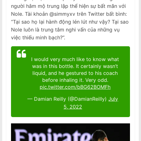
người hâm mộ trung lập thể hiện sự bất mãn với
Nole. Tài khoản @simmyxv trên Twitter bất bình:
“Tại sao họ lại hành động lén lút như vậy? Tại sao
Nole luôn là trung tâm nghi vấn của những vụ
việc thiếu minh bạch?”.
I would very much like to know what
was in this bottle. It certainly wasn’t
liquid, and he gestured to his coach
before inhaling it. Very odd.
pic.twitter.com/bBG62BOMFh
— Damian Reilly (@DamianReilly)
July
5, 2022