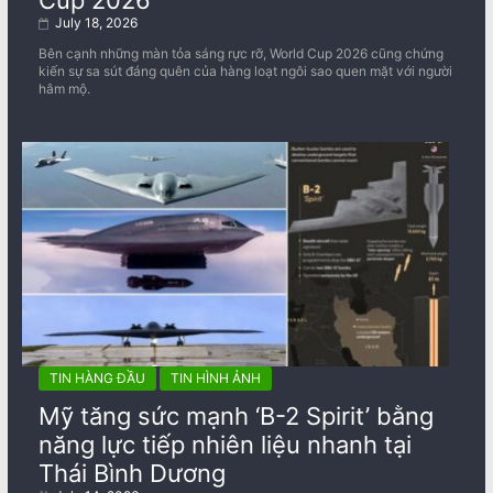
July 18, 2026
Bên cạnh những màn tỏa sáng rực rỡ, World Cup 2026 cũng chứng
kiến sự sa sút đáng quên của hàng loạt ngôi sao quen mặt với người
hâm mộ.
TIN HÀNG ĐẦU
TIN HÌNH ẢNH
Mỹ tăng sức mạnh ‘B-2 Spirit’ bằng
năng lực tiếp nhiên liệu nhanh tại
Thái Bình Dương