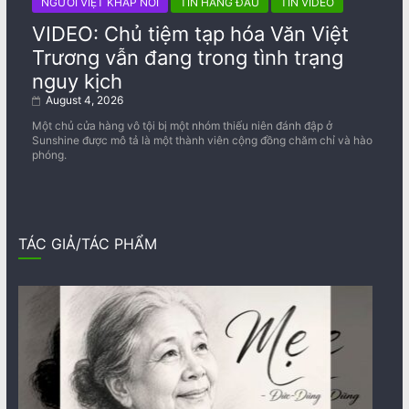
NGƯỜI VIỆT KHẮP NƠI
TIN HÀNG ĐẦU
TIN VIDEO
VIDEO: Chủ tiệm tạp hóa Văn Việt
Trương vẫn đang trong tình trạng
nguy kịch
August 4, 2026
Một chủ cửa hàng vô tội bị một nhóm thiếu niên đánh đập ở
Sunshine được mô tả là một thành viên cộng đồng chăm chỉ và hào
phóng.
TÁC GIẢ/TÁC PHẨM