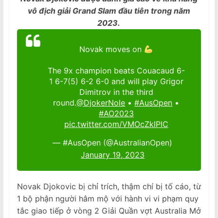
vô địch giải Grand Slam đầu tiên trong năm
2023.
Novak moves on
The 9x champion beats Couacaud 6-
1 6-7(5) 6-2 6-0 and will play Grigor
Dimitrov in the third
round.
@DjokerNole
•
#AusOpen
•
#AO2023
pic.twitter.com/VMOcZklPlC
— #AusOpen (@AustralianOpen)
January 19, 2023
Novak Djokovic bị chỉ trích, thậm chí bị tố cáo, từ
1 bộ phận người hâm mộ với hành vi vi phạm quy
tắc giao tiếp ở vòng 2 Giải Quần vợt Australia Mở