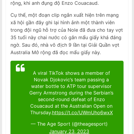
rộng, khi anh đụng độ Enzo Couacaud.
Cụ thể, một đoạn clip ngắn xuất hiện trên mạng
xã hội gần đây ghi lại hình ảnh một thành viên
trong đội ngũ hỗ trợ của Nole đã đưa cho tay vợt
35 tuổi này chai nước có gắn mẩu giấy khá đáng
ngờ. Sau đó, nhà vô địch 9 lần tại Giải Quần vợt
Australia Mở rộng đã đọc mẩu giấy này.
A viral TikTok shows a member of
Novak Djokovic’s team passing a
water bottle to ATP tour supervisor
Gerry Armstrong during the Serbian’s
second-round defeat of Enzo
Couacaud at the Australian Open on
Thursday.
https://t.co/UWmUho6wxX
— The Age Sport (@theagesport)
January 23, 2023