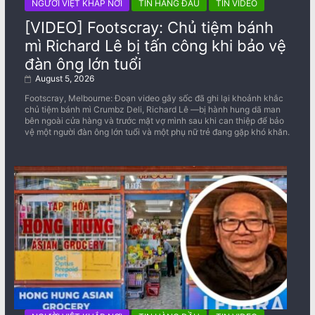
NGƯỜI VIỆT KHẮP NƠI
TIN HÀNG ĐẦU
TIN VIDEO
[VIDEO] Footscray: Chủ tiệm bánh
mì Richard Lê bị tấn công khi bảo vệ
đàn ông lớn tuổi
August 5, 2026
Footscray, Melbourne: Đoạn video gây sốc đã ghi lại khoảnh khắc
chủ tiệm bánh mì Crumbz Deli, Richard Lê —bị hành hung dã man
bên ngoài cửa hàng và trước mặt vợ mình sau khi can thiệp để bảo
vệ một người đàn ông lớn tuổi và một phụ nữ trẻ đang gặp khó khăn.