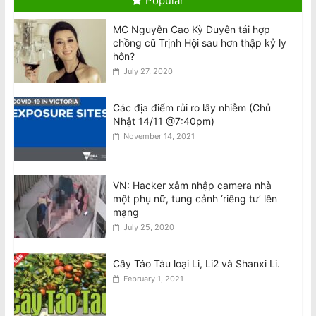
Popular
August 6, 2026
MC Nguyễn Cao Kỳ Duyên tái hợp
chồng cũ Trịnh Hội sau hơn thập kỷ ly
Visit to Australia by the General
hôn?
Secretary and President of the
July 27, 2020
Socialist Republic of Vietnam
August 6, 2026
Các địa điểm rủi ro lây nhiễm (Chủ
Nhật 14/11 @7:40pm)
Tên lửa SpaceX Falcon 9 đâm vào Mặt
November 14, 2021
Trăng tốc độ 8.690 km/h
August 6, 2026
VN: Hacker xâm nhập camera nhà
một phụ nữ, tung cảnh ‘riêng tư’ lên
National Stroke Week: Sau tuổi 40, vì
mạng
sao bạn cần quan tâm đến đột quỵ?
July 25, 2020
August 6, 2026
Cây Táo Tàu loại Li, Li2 và Shanxi Li.
February 1, 2021