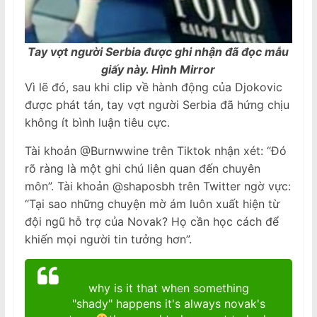
Tay vợt người Serbia được ghi nhận đã đọc mẫu
giấy này. Hình Mirror
Vì lẽ đó, sau khi clip về hành động của Djokovic
được phát tán, tay vợt người Serbia đã hứng chịu
không ít bình luận tiêu cực.
Tài khoản @Burnwwine trên Tiktok nhận xét: “Đó
rõ ràng là một ghi chú liên quan đến chuyên
môn”. Tài khoản @shaposbh trên Twitter ngờ vực:
“Tại sao những chuyện mờ ám luôn xuất hiện từ
đội ngũ hỗ trợ của Novak? Họ cần học cách để
khiến mọi người tin tưởng hơn”.
why is it that when something
"shady" happens it's always novak's