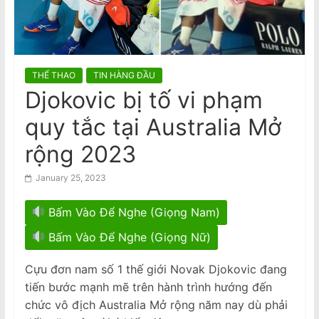
n
trước Tòa Nhà Quốc Hội VIC
AVRNC: Phản Đối Tổng Bí Thư Kiêm
a
Chủ Tịch Nhà Nước CSVN Tô Lâm
m
Đến Úc Châu
e
THỂ THAO
TIN HÀNG ĐẦU
s
Djokovic bị tố vi phạm
e
quy tắc tại Australia Mở
N
e
rộng 2023
w
January 25, 2023
s
p
Bấm Vào Để Nghe (Giọng Nam)
a
Bấm Vào Để Nghe (Giọng Nữ)
p
e
Cựu đơn nam số 1 thế giới Novak Djokovic đang
r
tiến bước mạnh mẽ trên hành trình hướng đến
chức vô địch Australia Mở rộng năm nay dù phải