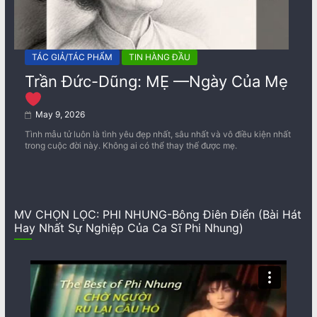
TÁC GIẢ/TÁC PHẨM
TIN HÀNG ĐẦU
Trần Đức-Dũng: MẸ —Ngày Của Mẹ
May 9, 2026
Tình mẫu tử luôn là tình yêu đẹp nhất, sâu nhất và vô điều kiện nhất
trong cuộc đời này. Không ai có thể thay thế được mẹ.
MV CHỌN LỌC: PHI NHUNG-Bông Điên Điển (Bài Hát
Hay Nhất Sự Nghiệp Của Ca Sĩ Phi Nhung)