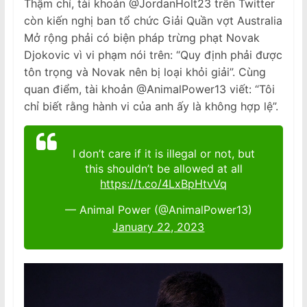
Thậm chí, tài khoản @JordanHolt23 trên Twitter
còn kiến nghị ban tổ chức Giải Quần vợt Australia
Mở rộng phải có biện pháp trừng phạt Novak
Djokovic vì vi phạm nói trên: “Quy định phải được
tôn trọng và Novak nên bị loại khỏi giải”. Cùng
quan điểm, tài khoản @AnimalPower13 viết: “Tôi
chỉ biết rằng hành vi của anh ấy là không hợp lệ”.
I don’t care if it is illegal or not, but
this shouldn’t be allowed at all
https://t.co/4LxBpHtvVq
— Animal Power (@AnimalPower13)
January 22, 2023