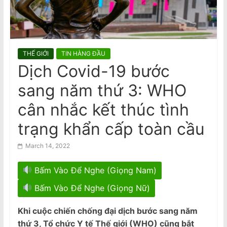
n
trên ngăn phía trên, chỉ miễn phí túi
a
nhỏ đặt dưới ghế
m
e
THẾ GIỚI
TIN HÀNG ĐẦU
s
Dịch Covid-19 bước
e
sang năm thứ 3: WHO
N
e
cân nhắc kết thúc tình
w
trạng khẩn cấp toàn cầu
s
p
March 14, 2022
a
Bấm Vào Để Nghe (Giọng Nam)
p
e
Bấm Vào Để Nghe (Giọng Nữ)
r
Khi cuộc chiến chống đại dịch bước sang năm
thứ 3, Tổ chức Y tế Thế giới (WHO) cũng bắt