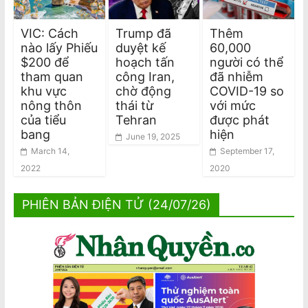
VIC: Cách
Trump đã
Thêm
nào lấy Phiếu
duyệt kế
60,000
$200 để
hoạch tấn
người có thể
tham quan
công Iran,
đã nhiễm
khu vực
chờ động
COVID-19 so
nông thôn
thái từ
với mức
của tiểu
Tehran
được phát
bang
hiện
June 19, 2025
March 14,
September 17,
2022
2020
PHIÊN BẢN ĐIỆN TỬ (24/07/26)