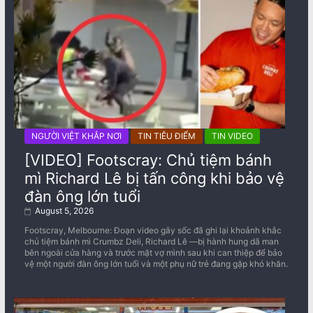
NGƯỜI VIỆT KHẮP NƠI
TIN TIÊU ĐIỂM
TIN VIDEO
[VIDEO] Footscray: Chủ tiệm bánh
mì Richard Lê bị tấn công khi bảo vệ
đàn ông lớn tuổi
August 5, 2026
Footscray, Melbourne: Đoạn video gây sốc đã ghi lại khoảnh khắc
chủ tiệm bánh mì Crumbz Deli, Richard Lê —bị hành hung dã man
bên ngoài cửa hàng và trước mặt vợ mình sau khi can thiệp để bảo
vệ một người đàn ông lớn tuổi và một phụ nữ trẻ đang gặp khó khăn.