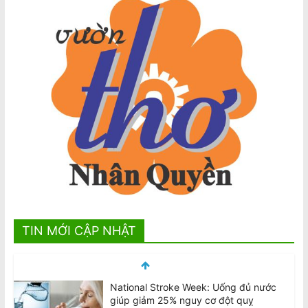
TIN MỚI CẬP NHẬT
National Stroke Week: Đột quỵ trẻ hóa
với tốc độ nhanh chóng, đâu là