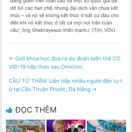
đang giảm trên toàn cầu và một số quốc gia đã
dỡ bỏ các hạn chế, nhưng đại dịch vẫn chưa kết
thúc – và nó sẽ không kết thúc ở bất cứ đâu cho
đến khi nó kết thúc ở tất cả mọi nơi trên toàn
cầu”, ông Ghebreyesus nhấn mạnh./. (T/H, VOV)
←
Giới khoa học đưa ra dự đoán biến thể CO
VID-19 tiếp theo sau Omicron
CẦU TỬ THẦN: Liên tiếp nhiều người đến tự t
ử tại Cầu Thuận Phước, Đà Nẵng
→
ĐỌC THÊM