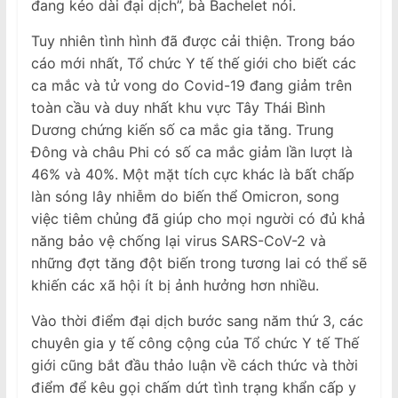
đang kéo dài đại dịch”, bà Bachelet nói.
Tuy nhiên tình hình đã được cải thiện. Trong báo
cáo mới nhất, Tổ chức Y tế thế giới cho biết các
ca mắc và tử vong do Covid-19 đang giảm trên
toàn cầu và duy nhất khu vực Tây Thái Bình
Dương chứng kiến số ca mắc gia tăng. Trung
Đông và châu Phi có số ca mắc giảm lần lượt là
46% và 40%. Một mặt tích cực khác là bất chấp
làn sóng lây nhiễm do biến thể Omicron, song
việc tiêm chủng đã giúp cho mọi người có đủ khả
năng bảo vệ chống lại virus SARS-CoV-2 và
những đợt tăng đột biến trong tương lai có thể sẽ
khiến các xã hội ít bị ảnh hưởng hơn nhiều.
Vào thời điểm đại dịch bước sang năm thứ 3, các
chuyên gia y tế công cộng của Tổ chức Y tế Thế
giới cũng bắt đầu thảo luận về cách thức và thời
điểm để kêu gọi chấm dứt tình trạng khẩn cấp y