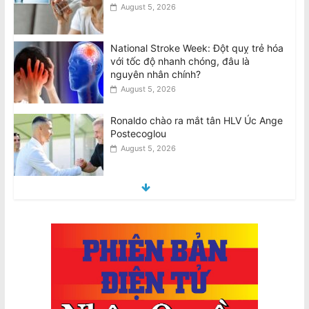
nguyên nhân chính?
August 5, 2026
Ronaldo chào ra mắt tân HLV Úc Ange
Postecoglou
August 5, 2026
Thông Báo của Ban Giải Quyết Khiếu
Nại: Về Bản Tuyên Bố Chung Của Một
Số Đại Diện Hội Đoàn
August 4, 2026
VIDEO: Chủ tiệm tạp hóa Văn Việt
Trương vẫn đang trong tình trạng
nguy kịch
August 4, 2026
[VIDEO] Footscray: Chủ tiệm bánh mì
Richard Lê bị tấn công khi bảo vệ đàn
ông lớn tuổi
August 5, 2026