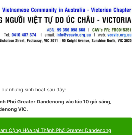
m dự những sinh hoạt sau đây:
ành Phố Greater Dandenong vào lúc 10 giờ sáng,
denong VIC.
Nam Cộng Hòa tại Thành Phố Greater Dandenong