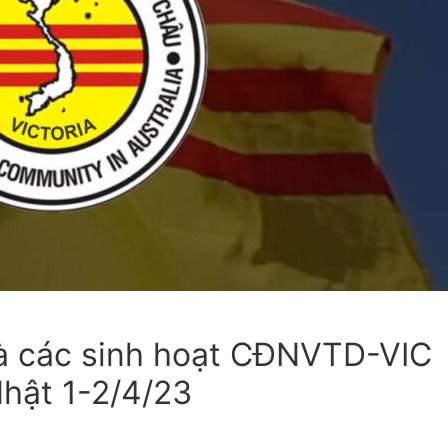
iến
 bắt
và các sinh hoạt CĐNVTD-VIC
hật 1-2/4/23