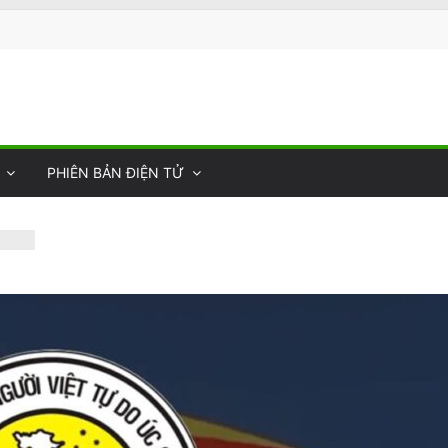
PHIÊN BẢN ĐIỆN TỬ
or’s
c
rên
ửa
0
ie