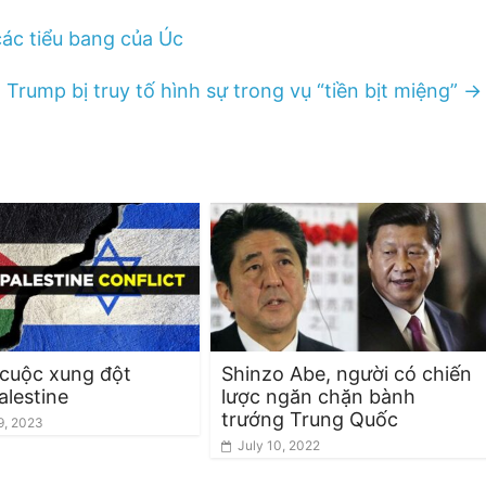
các tiểu bang của Úc
Trump bị truy tố hình sự trong vụ “tiền bịt miệng”
→
 cuộc xung đột
Shinzo Abe, người có chiến
alestine
lược ngăn chặn bành
trướng Trung Quốc
9, 2023
July 10, 2022