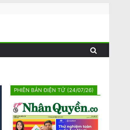
PHIÊN BẢN ĐIỆN TỬ (24/07/26)