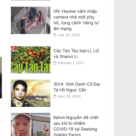
áp giới cầm bút sau vụ
bắt giữ tác giả
VN: Hacker xâm nhập
August 9, 2026
camera nhà một phụ
nữ, tung cảnh ‘riêng tư’
lên mạng
Vietnam Accused Of
July 25, 2020
Reviving Crackdown
On Writers After
Author’s Arrest
Cây Táo Tàu loại Li, Li2
August 9, 2026
và Shanxi Li.
February 1, 2021
Giám khảo MasterChef
bênh vực Meghan về
vụ ‘gây căng thẳng
30/4: Vinh Danh Cố Đại
trên trường quay’
Tá Hồ Ngọc Cẩn
August 9, 2026
April 30, 2026
Kelvin Nguyễn đã chết
sau khi bị nhiễm
COVID-19 tại Geelong
Golden Farms