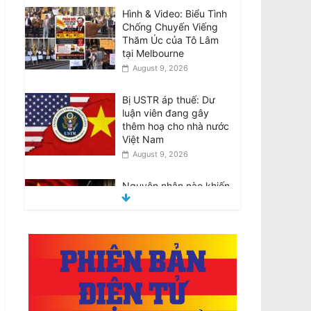
Chống Chuyến Viếng
Thăm Úc của Tô Lâm
tại Melbourne
August 9, 2026
Bị USTR áp thuế: Dư
luận viên đang gây
thêm hoạ cho nhà nước
Việt Nam
August 9, 2026
Nguyên nhân nào khiến
Việt Nam gia tăng trò
xét xử hình sự vắng
mặt?
August 9, 2026
Đại Hội Khoáng Đại trao
đổi về những khiếu nại
liên quan đến cuộc Bầu
cử Ban Chấp Hành
2026-30