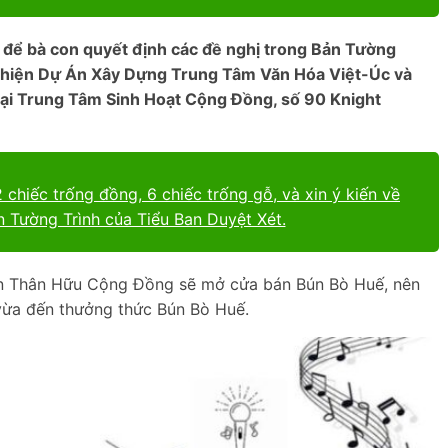
 để bà con quyết định các đề nghị trong Bản Tường
c hiện Dự Án Xây Dựng Trung Tâm Văn Hóa Việt-Úc và
a tại Trung Tâm Sinh Hoạt Cộng Đồng, số 90 Knight
 chiếc trống đồng, 6 chiếc trống gỗ, và xin ý kiến về
n Tường Trình của Tiểu Ban Duyệt Xét.
ăn Thân Hữu Cộng Đồng sẽ mở cửa bán Bún Bò Huế, nên
vừa đến thưởng thức Bún Bò Huế.