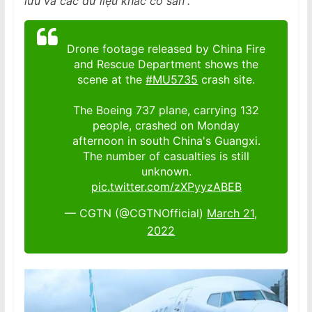
lưu và các dữ liệu khác có sẵn”.
Drone footage released by China Fire
and Rescue Department shows the
scene at the
#MU5735
crash site.
The Boeing 737 plane, carrying 132
people, crashed on Monday
afternoon in south China's Guangxi.
The number of casualties is still
unknown.
pic.twitter.com/zXPyyzABEB
— CGTN (@CGTNOfficial)
March 21,
2022