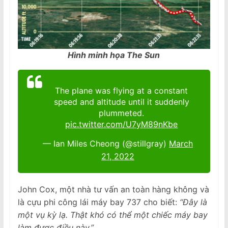
Hình minh họa The Sun
The plane was flying at a constant
speed and altitude until it suddenly
plummeted.
pic.twitter.com/U7yM89nKbe
— Ian Miles Cheong (@stillgray)
March
21, 2022
John Cox, một nhà tư vấn an toàn hàng không và
là cựu phi công lái máy bay 737 cho biết:
“Đây là
một vụ kỳ lạ. Thật khó có thể một chiếc máy bay
làm được điều này.”