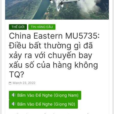
n
tại Melbourne
Bị USTR áp thuế: Dư luận viên đang
a
gây thêm hoạ cho nhà nước Việt
m
Nam
e
THẾ GIỚI
TIN HÀNG ĐẦU
s
China Eastern MU5735:
e
Điều bất thường gì đã
N
e
xảy ra với chuyến bay
w
xấu số của hàng không
s
TQ?
p
a
March 23, 2022
p
e
Bấm Vào Để Nghe (Giọng Nam)
r
Bấm Vào Để Nghe (Giọng Nữ)