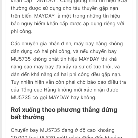
khẩn cấp “MAYDAY”. Cũng giống như tín hiệu SOS
thường được sử dụng cho tàu thuyền gặp nạn
trên biển, MAYDAY là một trong những tín hiệu
báo nguy hiểm khẩn cấp được áp dụng riêng với
phi công.
Các chuyên gia nhận định, máy bay hàng không
dân dụng có hai phi công, và nếu chuyến bay
MU5735 không phát tín hiệu MAYDAY thì khả
năng cao máy bay đã xảy ra sự cố tức thời, và
dẫn đến khả năng cả hai phi công đều gặp nạn.
Tuy nhiên hiện vẫn còn phải chờ báo cáo điều tra
của Tổng cục Hàng không mới xác nhận được
MU5735 có gọi MAYDAY hay không.
Rơi xuống theo phương thẳng đứng
bất thường
Chuyến bay MU5735 đang ở độ cao khoảng
29,000 feet (8,839 mét) cách điểm đến khoảng