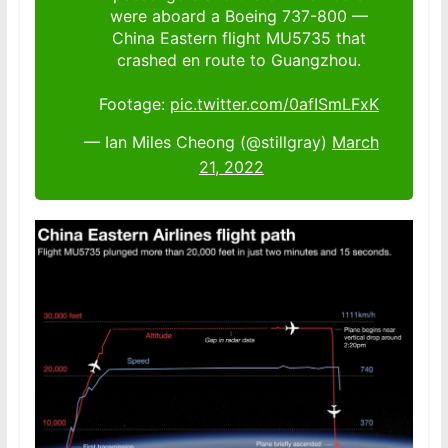
were aboard a Boeing 737-800 —
China Eastern flight MU5735 that
crashed en route to Guangzhou.
Footage:
pic.twitter.com/0afISmLFxK
— Ian Miles Cheong (@stillgray)
March
21, 2022