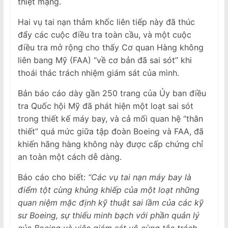
thiệt mạng.
Hai vụ tai nạn thảm khốc liên tiếp này đã thúc
đẩy các cuộc điều tra toàn cầu, và một cuộc
điều tra mở rộng cho thấy Cơ quan Hàng không
liên bang Mỹ (FAA) “về cơ bản đã sai sót” khi
thoái thác trách nhiệm giám sát của mình.
Bản báo cáo dày gần 250 trang của Ủy ban điều
tra Quốc hội Mỹ đã phát hiện một loạt sai sót
trong thiết kế máy bay, và cả mối quan hệ “thân
thiết” quá mức giữa tập đoàn Boeing và FAA, đã
khiến hãng hàng không này được cấp chứng chỉ
an toàn một cách dễ dàng.
Báo cáo cho biết:
“Các vụ tai nạn máy bay là
điểm tột cùng khủng khiếp của một loạt những
quan niệm mặc định kỹ thuật sai lầm của các kỹ
sư Boeing, sự thiếu minh bạch với phần quản lý
của Boeing và việc giám sát vô cùng tắc trách