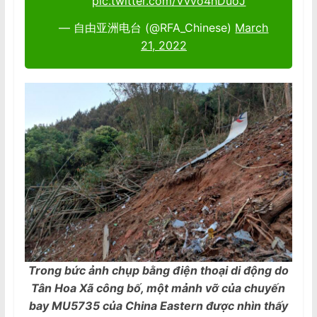
pic.twitter.com/Vvvo4hDuoJ
— 自由亚洲电台 (@RFA_Chinese)
March
21, 2022
Trong bức ảnh chụp bằng điện thoại di động do
Tân Hoa Xã công bố, một mảnh vỡ của chuyến
bay MU5735 của China Eastern được nhìn thấy