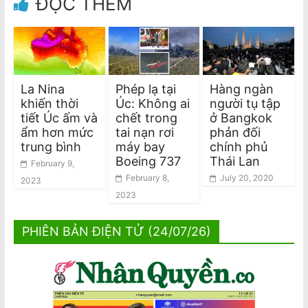
ĐỌC THÊM
La Nina
Phép lạ tại
Hàng ngàn
khiến thời
Úc: Không ai
người tụ tập
tiết Úc ấm và
chết trong
ở Bangkok
ẩm hơn mức
tai nạn rơi
phản đối
trung bình
máy bay
chính phủ
Boeing 737
Thái Lan
February 9,
February 8,
July 20, 2020
2023
2023
PHIÊN BẢN ĐIỆN TỬ (24/07/26)