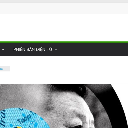
PHIÊN BẢN ĐIỆN TỬ
ào
40,
t
iêm
âm
ư
ệt