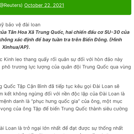
(@Reuters)
October 22, 2021
ủa Tân Hoa Xã Trung Quốc, hai chiến đấu cơ SU-30 của
hông xác định để bay tuần tra trên Biển Đông. (Hình
Xinhua/AP).
c Kinh leo thang quấy rối quân sự đối với hòn đảo này
c phô trương lực lượng của quân đội Trung Quốc qua vùng
g Quốc Tập Cận Bình đã tiếp tục kêu gọi Đài Loan sẽ
am kết không ngừng đối với nền độc lập của Đài Loan là
 mệnh danh là “phục hưng quốc gia” của ông, một mục
át vọng của ông Tập để biến Trung Quốc thành siêu cường
ài Loan là trở ngại lớn nhất để đạt được sự thống nhất