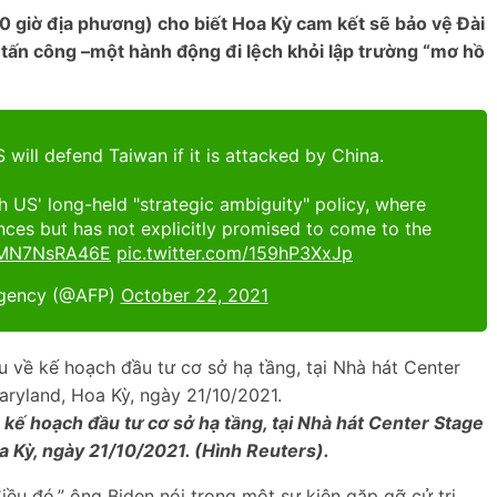
giờ địa phương) cho biết Hoa Kỳ cam kết sẽ bảo vệ Đài
 tấn công –một hành động đi lệch khỏi lập trường “mơ hồ
 will defend Taiwan if it is attacked by China.
h US' long-held "strategic ambiguity" policy, where
ces but has not explicitly promised to come to the
o/MN7NsRA46E
pic.twitter.com/159hP3XxJp
gency (@AFP)
October 22, 2021
kế hoạch đầu tư cơ sở hạ tầng, tại Nhà hát Center Stage
a Kỳ, ngày 21/10/2021. (Hình Reuters).
iều đó,” ông Biden nói trong một sự kiện gặp gỡ cử tri