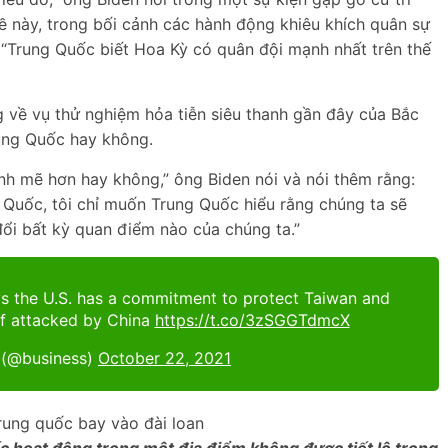
ề này, trong bối cảnh các hành động khiêu khích quân sự
“Trung Quốc biết Hoa Kỳ có quân đội mạnh nhất trên thế
g về vụ thử nghiệm hỏa tiễn siêu thanh gần đây của Bắc
ung Quốc hay không.
ạnh mẽ hơn hay không,” ông Biden nói và nói thêm rằng:
 Quốc, tôi chỉ muốn Trung Quốc hiểu rằng chúng ta sẽ
đổi bất kỳ quan điểm nào của chúng ta.”
ys the U.S. has a commitment to protect Taiwan and
if attacked by China
https://t.co/3zSGGTdmcX
(@business)
October 22, 2021