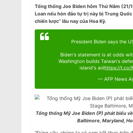
Tổng thống Joe Biden hôm Thứ Năm (21/10 
Loan nếu hòn đảo tự trị này bị Trung Quốc
chiến lược” lâu nay của Hoa Kỳ.
President Biden says the US
Biden's statement is at odds wit
Washington builds Taiwan's defen
island's aid
https://t.c
— AFP News A
Tổng thống Mỹ Joe Biden (P) phát biểu về 
Baltimore, Maryland, Ho
“Đúng vậy, chúng ta có cam kết thực hiện đ