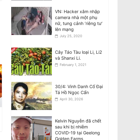
General Secretary and
President of the
VN: Hacker xâm nhập
Socialist Republic of
camera nhà một phụ
Vietnam
nữ, tung cảnh ‘riêng tư’
August 6, 2026
lên mạng
July 25, 2020
Tên lửa SpaceX Falcon
9 đâm vào Mặt Trăng
Cây Táo Tàu loại Li, Li2
tốc độ 8.690 km/h
và Shanxi Li.
August 6, 2026
February 1, 2021
National Stroke Week:
Sau tuổi 40, vì sao bạn
30/4: Vinh Danh Cố Đại
cần quan tâm đến đột
Tá Hồ Ngọc Cẩn
quỵ?
April 30, 2026
August 6, 2026
Kelvin Nguyễn đã chết
sau khi bị nhiễm
COVID-19 tại Geelong
Golden Farms