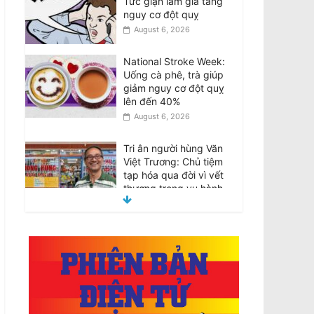
Tức giận làm gia tăng
nguy cơ đột quỵ
August 6, 2026
National Stroke Week:
Uống cà phê, trà giúp
giảm nguy cơ đột quỵ
lên đến 40%
August 6, 2026
Tri ân người hùng Văn
Việt Trương: Chủ tiệm
tạp hóa qua đời vì vết
thương trong vụ hành
hung của nhóm thiếu
niên
August 6, 2026
Tributes for hero Van
Viet Truong: Grocery
shop owner dies from
injuries suffered in teen