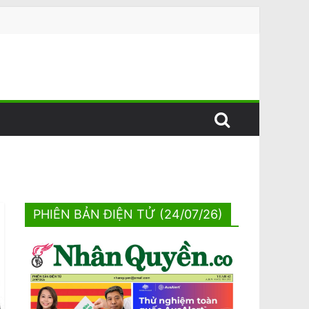
PHIÊN BẢN ĐIỆN TỬ (24/07/26)