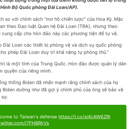
 hoạt động trong một địa điểm không được tiết lộ trong
 (Hình Bộ Quốc phòng Đài Loan/AP).
ch so với chính sách “mơ hồ chiến lược” của Hoa Kỳ. Mặc
an theo Đạo luật Quan hệ Đài Loan (TRA), nhưng theo
i cung cấp cho hòn đảo này các phương tiện để tự vệ.
 Đài Loan các thiết bị phòng vệ và dịch vụ quốc phòng
cho phép Đài Loan duy trì khả năng tự phòng thủ.”
trị là một tỉnh của Trung Quốc. Hòn đảo được quản lý dân
m quyền của riêng mình.
ổng thống Biden đã nhấn mạnh rằng chính sách của họ
ng Biden dường như đã gợi ý chính phủ của ông sẽ bảo vệ
 sự.
 come to Taiwan's defense
https://t.co/sj4cAW6ZRl
twitter.com/j7FH8RIrVs