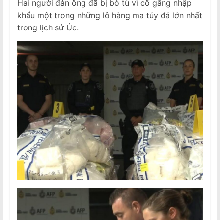
Hai người đàn ông đã bị bỏ tù vì cố gắng nhập
khẩu một trong những lô hàng ma túy đá lớn nhất
trong lịch sử Úc.