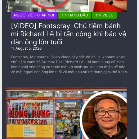
NGƯỜI VIỆT KHẮP NƠI
TIN HÀNG ĐẦU
TIN VIDEO
[VIDEO] Footscray: Chủ tiệm bánh
mì Richard Lê bị tấn công khi bảo vệ
đàn ông lớn tuổi
August 5, 2026
Footscray, Melbourne: Đoạn video gây sốc đã ghi lại khoảnh khắc
chủ tiệm bánh mì Crumbz Deli, Richard Lê —bị hành hung dã man
bên ngoài cửa hàng và trước mặt vợ mình sau khi can thiệp để bảo
vệ một người đàn ông lớn tuổi và một phụ nữ trẻ đang gặp khó khăn.