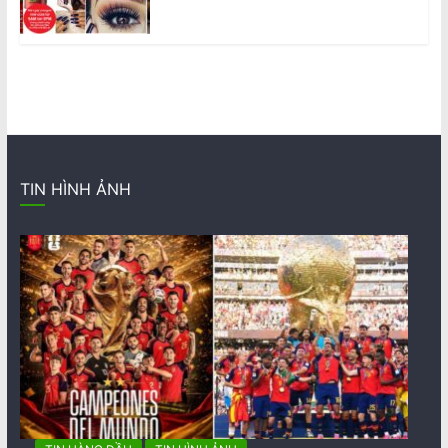
TIN HÌNH ẢNH