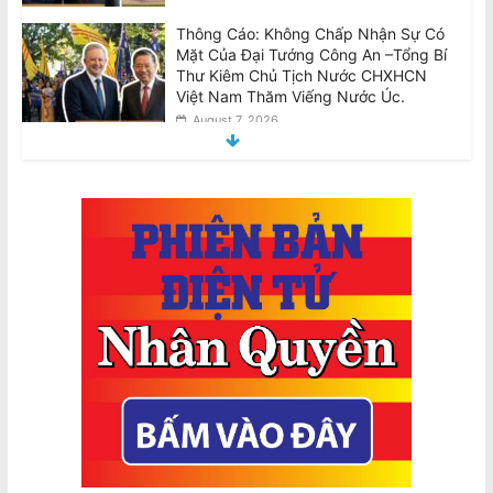
Thông Cáo: Không Chấp Nhận Sự Có
Mặt Của Đại Tướng Công An –Tổng Bí
Thư Kiêm Chủ Tịch Nước CHXHCN
Việt Nam Thăm Viếng Nước Úc.
August 7, 2026
Announcement: Objection to the Visit
of General of Public Security, General
Secretary and State President of the
Socialist Republic of Vietnam, to
Australia
August 7, 2026
Điều tra Dân số 2026: Thông tin cho di
dân, người tị nạn và du khách quốc tế
August 7, 2026
Pauline Hanson sẽ ngăn chặn ‘thợ nail
và tài xế Uber’
August 8, 2026