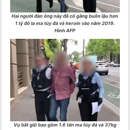
Hai người đàn ông này đã cố gắng buôn lậu hơn
1 tỷ đô la ma túy đá và heroin vào năm 2019.
Hình AFP
Vụ bắt giữ bao gồm 1.6 tấn ma túy đá và 37kg