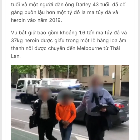
tuổi và một người đàn ông Darley 43 tuổi, đã cố
gắng buôn lậu hơn một tỷ đô la ma túy đá và
heroin vào năm 2019.
Vụ bắt giữ bao gồm khoảng 1.6 tấn ma túy đá và
37kg heroin được giấu trong một lô hàng loa âm
thanh nổi được chuyển đến Melbourne từ Thái
Lan.