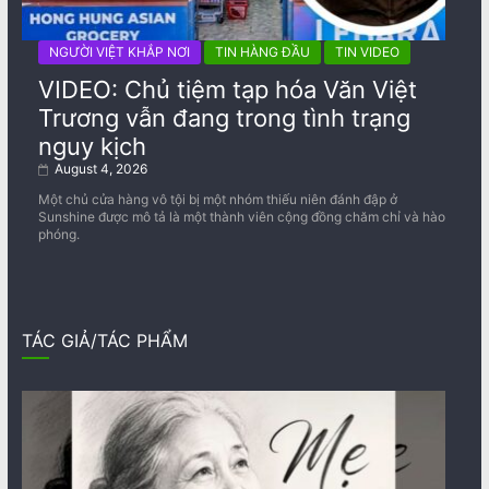
NGƯỜI VIỆT KHẮP NƠI
TIN HÀNG ĐẦU
TIN VIDEO
VIDEO: Chủ tiệm tạp hóa Văn Việt
Trương vẫn đang trong tình trạng
nguy kịch
August 4, 2026
Một chủ cửa hàng vô tội bị một nhóm thiếu niên đánh đập ở
Sunshine được mô tả là một thành viên cộng đồng chăm chỉ và hào
phóng.
TÁC GIẢ/TÁC PHẨM