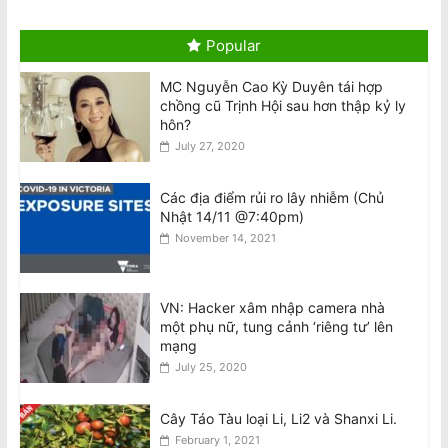
Popular
Các thiếu niên liên quan đến vụ tấn
công khiến Văn Việt Trương tử vong
MC Nguyễn Cao Kỳ Duyên tái hợp
được tại ngoại
chồng cũ Trịnh Hội sau hơn thập kỷ ly
August 8, 2026
hôn?
July 27, 2020
Teens involved in fatal attack on Van
Viet Truong freed on bail
August 8, 2026
Các địa điểm rủi ro lây nhiễm (Chủ
Nhật 14/11 @7:40pm)
November 14, 2021
VIDEO: ATSB điều tra 2 máy bay
Qantas suýt đâm nhau ở Sydney
August 8, 2026
VN: Hacker xâm nhập camera nhà
một phụ nữ, tung cảnh ‘riêng tư’ lên
mạng
Đàn ông bị buộc tội sau cái chết của
July 25, 2020
phụ nữ gốc Việt ở Fitzroy North
August 7, 2026
Cây Táo Tàu loại Li, Li2 và Shanxi Li.
February 1, 2021