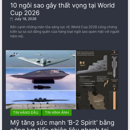
10 ngôi sao gây thất vọng tại World
Cup 2026
July 18, 2026
Bên cạnh những màn tỏa sáng rực rỡ, World Cup 2026 cũng chứng
kiến sự sa sút đáng quên của hàng loạt ngôi sao quen mặt với người
hâm mộ.
TIN HÀNG ĐẦU
TIN HÌNH ẢNH
Mỹ tăng sức mạnh ‘B-2 Spirit’ bằng