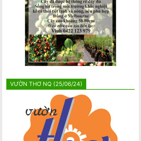
VƯỜN THƠ NQ (25/06/24)