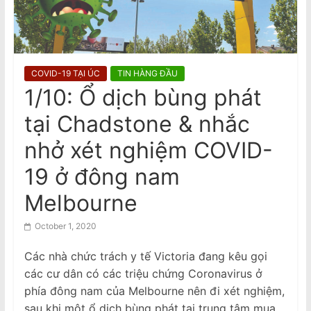
quỵ, tử vong
n
Bài Phản Biện Về Thông Báo ngày
a
7/8 của Ô. Nguyễn Quang Duy: Sự
m
Nguyện Biện Và Hành Vi Vu Khống
Hàm Hồ Bắt Nguồn Từ Sự Gian Dối
e
Nội Quy
COVID-19 TẠI ÚC
TIN HÀNG ĐẦU
s
1/10: Ổ dịch bùng phát
e
tại Chadstone & nhắc
N
e
nhở xét nghiệm COVID-
w
19 ở đông nam
s
Melbourne
p
a
October 1, 2020
p
e
Các nhà chức trách y tế Victoria đang kêu gọi
các cư dân có các triệu chứng Coronavirus ở
r
phía đông nam của Melbourne nên đi xét nghiệm,
sau khi một ổ dịch bùng phát tại trung tâm mua